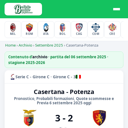
MIL
ROM
ATA
BOL
CAG
COM
CRE
F
Home
›
Archivio
›
Settembre 2025
›
Casertana-Potenza
Contenuto d'
archivio
· partita del 06 settembre 2025 ·
stagione 2025-2026
Serie C - Girone C · Girone C - 3
Casertana - Potenza
Pronostico, Probabili formazioni, Quote scommesse e
Previa 6 settembre 2025 oggi
3 - 2