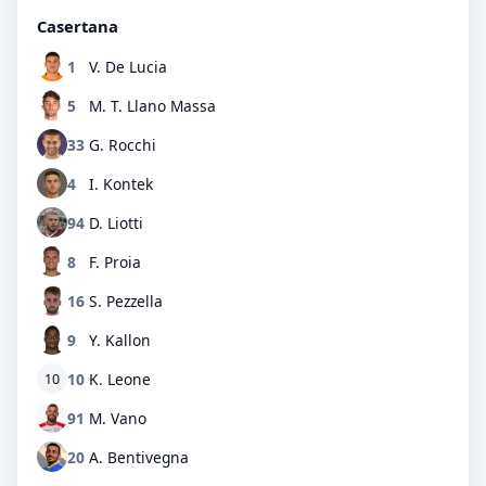
Casertana
1
V. De Lucia
5
M. T. Llano Massa
33
G. Rocchi
4
I. Kontek
94
D. Liotti
8
F. Proia
16
S. Pezzella
9
Y. Kallon
10
K. Leone
10
91
M. Vano
20
A. Bentivegna