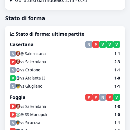
Gol attesi dal modello: 2.13 - 0.74
Stato di forma
📈 Stato di forma: ultime partite
Casertana
N
P
V
V
V
@ Salernitana
1-1
N
vs Salernitana
2-3
P
vs Crotone
1-1
N
vs Atalanta II
1-0
V
vs Giugliano
1-1
N
Foggia
P
P
N
P
V
vs Salernitana
1-3
P
@ SS Monopoli
1-0
P
vs Siracusa
1-1
N