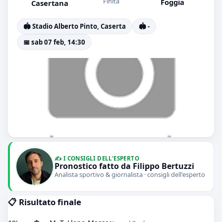
Finita
Foggia
Casertana
🏟️ Stadio Alberto Pinto, Caserta
🏟️ -
📅 sab 07 feb, 14:30
✍️ I CONSIGLI DELL'ESPERTO
Pronostico fatto da Filippo Bertuzzi
Analista sportivo & giornalista · consigli dell'esperto
📋 Risultato finale