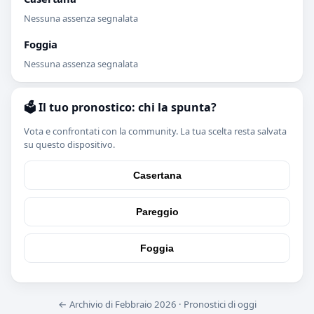
Nessuna assenza segnalata
Foggia
Nessuna assenza segnalata
🗳️ Il tuo pronostico: chi la spunta?
Vota e confrontati con la community. La tua scelta resta salvata
su questo dispositivo.
Casertana
Pareggio
Foggia
← Archivio di Febbraio 2026
·
Pronostici di oggi