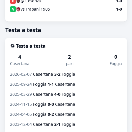
@ Cosenza
1-0
P
vs Trapani 1905
1-0
V
Testa a testa
🔁 Testa a testa
4
2
0
Casertana
pari
Foggia
2026-02-07
Casertana
3-2
Foggia
2025-09-24
Foggia
1-1
Casertana
2025-03-29
Casertana
4-0
Foggia
2024-11-15
Foggia
0-0
Casertana
2024-04-05
Foggia
0-2
Casertana
2023-12-04
Casertana
2-1
Foggia