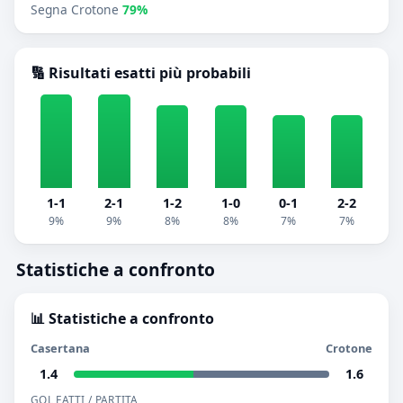
Segna Crotone
79%
🔢 Risultati esatti più probabili
1-1
2-1
1-2
1-0
0-1
2-2
9%
9%
8%
8%
7%
7%
Statistiche a confronto
📊 Statistiche a confronto
Casertana
Crotone
1.4
1.6
GOL FATTI / PARTITA