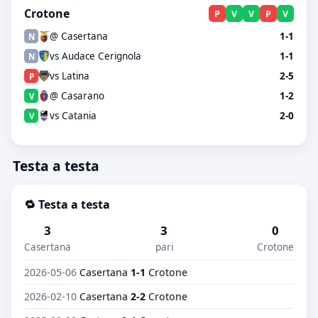
Crotone
P
V
V
P
V
@ Casertana
1-1
N
vs Audace Cerignola
1-1
N
vs Latina
2-5
P
@ Casarano
1-2
V
vs Catania
2-0
V
Testa a testa
🔁 Testa a testa
3
3
0
Casertana
pari
Crotone
2026-05-06
Casertana
1-1
Crotone
2026-02-10
Casertana
2-2
Crotone