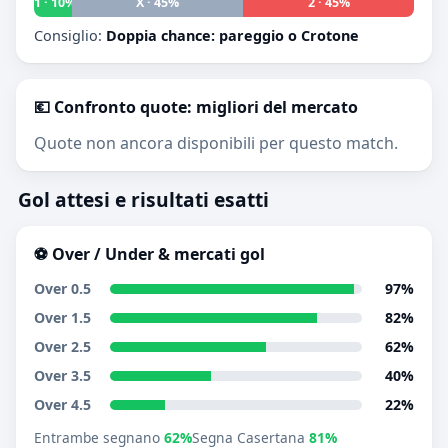
1 · 10%
X · 45%
2 · 45%
Consiglio:
Doppia chance: pareggio o Crotone
💶 Confronto quote: migliori del mercato
Quote non ancora disponibili per questo match.
Gol attesi e risultati esatti
⚽ Over / Under & mercati gol
Over 0.5
97%
Over 1.5
82%
Over 2.5
62%
Over 3.5
40%
Over 4.5
22%
Entrambe segnano
62%
Segna Casertana
81%