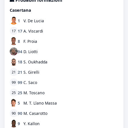
👥 Probabili formazioni
Casertana
1
V. De Lucia
17
A. Viscardi
17
8
F. Proia
94
D. Liotti
18
S. Oukhadda
21
S. Girelli
21
99
C. Saco
99
25
M. Toscano
25
5
M. T. Llano Massa
90
M. Casarotto
90
9
Y. Kallon