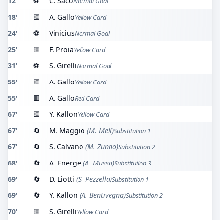
12'
⚽
C. Saco
Normal Goal
18'
🟨
A. Gallo
Yellow Card
24'
⚽
Vinicius
Normal Goal
25'
🟨
F. Proia
Yellow Card
31'
⚽
S. Girelli
Normal Goal
55'
🟨
A. Gallo
Yellow Card
55'
🟥
A. Gallo
Red Card
67'
🟨
Y. Kallon
Yellow Card
67'
🔄
M. Maggio
(M. Meli)
Substitution 1
67'
🔄
S. Calvano
(M. Zunno)
Substitution 2
68'
🔄
A. Energe
(A. Musso)
Substitution 3
69'
🔄
D. Liotti
(S. Pezzella)
Substitution 1
69'
🔄
Y. Kallon
(A. Bentivegna)
Substitution 2
70'
🟨
S. Girelli
Yellow Card