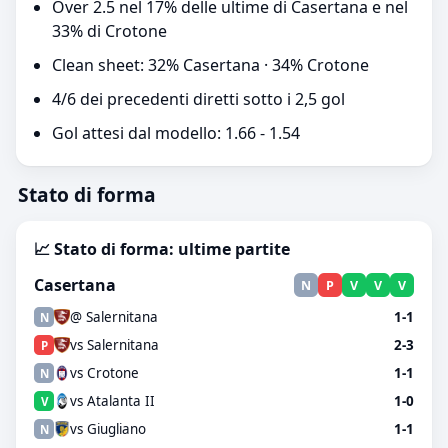
Over 2.5 nel 17% delle ultime di Casertana e nel
33% di Crotone
Clean sheet: 32% Casertana · 34% Crotone
4/6 dei precedenti diretti sotto i 2,5 gol
Gol attesi dal modello: 1.66 - 1.54
Stato di forma
📈 Stato di forma: ultime partite
Casertana
N
P
V
V
V
@ Salernitana
1-1
N
vs Salernitana
2-3
P
vs Crotone
1-1
N
vs Atalanta II
1-0
V
vs Giugliano
1-1
N