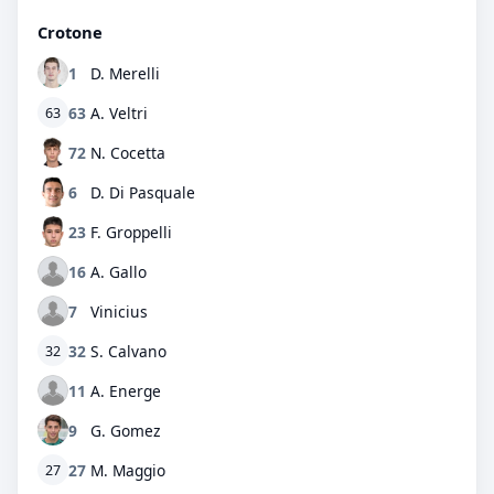
Crotone
1
D. Merelli
63
A. Veltri
63
72
N. Cocetta
6
D. Di Pasquale
23
F. Groppelli
16
A. Gallo
7
Vinicius
32
S. Calvano
32
11
A. Energe
9
G. Gomez
27
M. Maggio
27