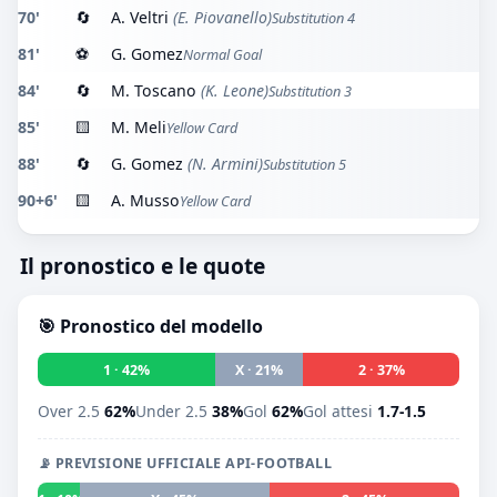
70'
🔄
A. Veltri
(E. Piovanello)
Substitution 4
81'
⚽
G. Gomez
Normal Goal
84'
🔄
M. Toscano
(K. Leone)
Substitution 3
85'
🟨
M. Meli
Yellow Card
88'
🔄
G. Gomez
(N. Armini)
Substitution 5
90+6'
🟨
A. Musso
Yellow Card
Il pronostico e le quote
🎯 Pronostico del modello
1 · 42%
X · 21%
2 · 37%
Over 2.5
62%
Under 2.5
38%
Gol
62%
Gol attesi
1.7-1.5
📡 PREVISIONE UFFICIALE API-FOOTBALL