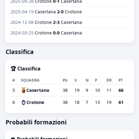
2025-09-28
Crotone
0-1
Casertana
2025-04-19
Casertana
2-0
Crotone
2024-12-08
Crotone
2-3
Casertana
2024-03-25
Crotone
0-0
Casertana
Classifica
🏆 Classifica
#
SQUADRA
PG
V
N
P
DR
PT
5
Casertana
38
19
9
10
11
66
6
Crotone
38
18
7
13
19
61
Probabili formazioni