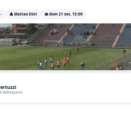
 -
👤 Matteo Dini
📅 dom 21 set, 15:00
Bertuzzi
li dell'esperto