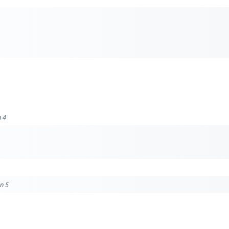
n 4
on 5