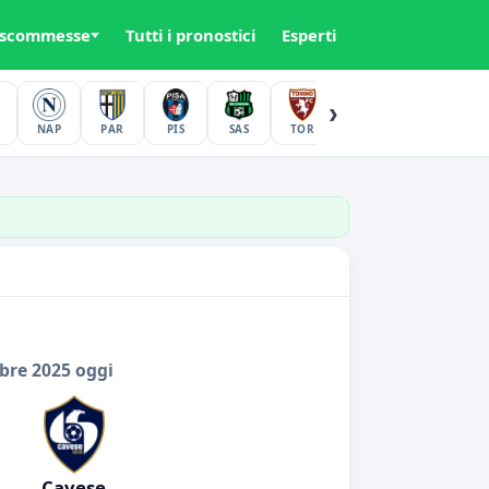
 scommesse
Tutti i pronostici
Esperti
›
NAP
PAR
PIS
SAS
TOR
UDI
VER
bre 2025 oggi
Cavese