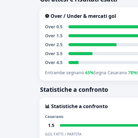
⚽ Over / Under & mercati gol
Over 0.5
Over 1.5
Over 2.5
Over 3.5
Over 4.5
Entrambe segnano
43%
Segna Casarano
78%
Statistiche a confronto
📊 Statistiche a confronto
Casarano
1.5
GOL FATTI / PARTITA