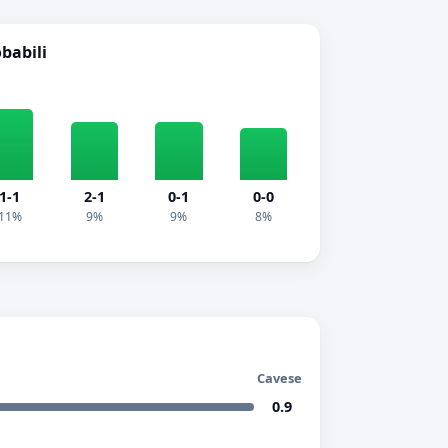
obabili
1-1
2-1
0-1
0-0
11%
9%
9%
8%
Cavese
0.9