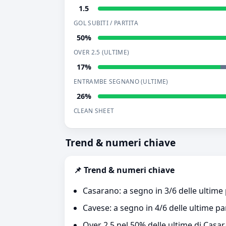
1.5
GOL SUBITI / PARTITA
50%
OVER 2.5 (ULTIME)
17%
ENTRAMBE SEGNANO (ULTIME)
26%
CLEAN SHEET
Trend & numeri chiave
📌 Trend & numeri chiave
Casarano: a segno in 3/6 delle ultime 
Cavese: a segno in 4/6 delle ultime pa
Over 2.5 nel 50% delle ultime di Casa