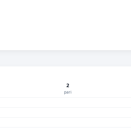
2
pari