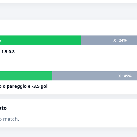
%
X · 24%
i
1.5-0.8
X · 45%
o pareggio e -3.5 gol
ato
o match.