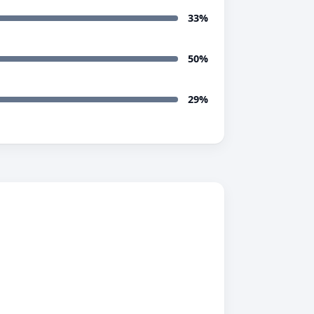
33%
50%
29%