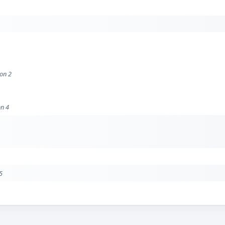
ion 2
on 4
5