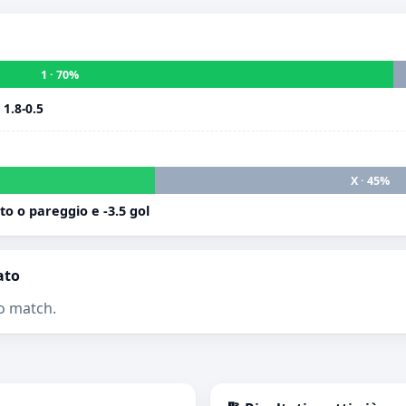
1 · 70%
i
1.8-0.5
X · 45%
 o pareggio e -3.5 gol
ato
o match.