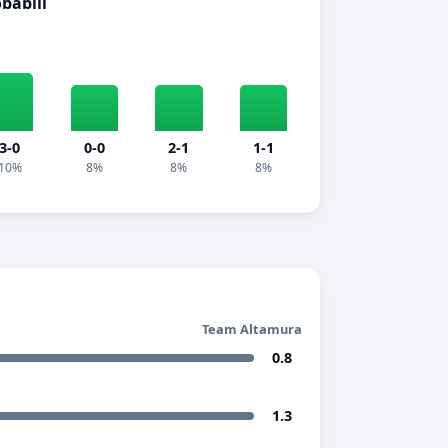
obabili
3-0
0-0
2-1
1-1
10%
8%
8%
8%
Team Altamura
0.8
1.3