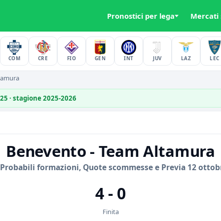
Pronostici per lega
Mercati
COM
CRE
FIO
GEN
INT
JUV
LAZ
LEC
tamura
025 · stagione 2025-2026
Benevento - Team Altamura
 Probabili formazioni, Quote scommesse e Previa 12 ottob
4 - 0
Finita