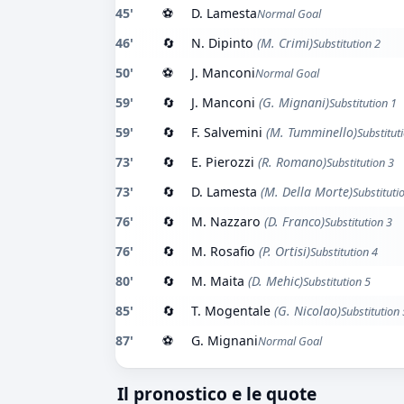
45'
⚽
D. Lamesta
Normal Goal
46'
🔄
N. Dipinto
(M. Crimi)
Substitution 2
50'
⚽
J. Manconi
Normal Goal
59'
🔄
J. Manconi
(G. Mignani)
Substitution 1
59'
🔄
F. Salvemini
(M. Tumminello)
Substitut
73'
🔄
E. Pierozzi
(R. Romano)
Substitution 3
73'
🔄
D. Lamesta
(M. Della Morte)
Substituti
76'
🔄
M. Nazzaro
(D. Franco)
Substitution 3
76'
🔄
M. Rosafio
(P. Ortisi)
Substitution 4
80'
🔄
M. Maita
(D. Mehic)
Substitution 5
85'
🔄
T. Mogentale
(G. Nicolao)
Substitution 
87'
⚽
G. Mignani
Normal Goal
Il pronostico e le quote