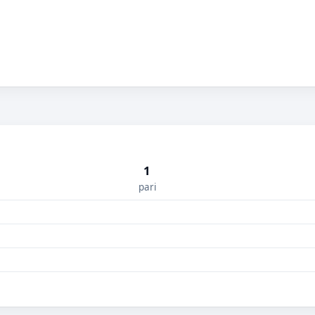
1
pari