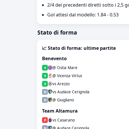
2/4 dei precedenti diretti sotto i 2,5 g
Gol attesi dal modello: 1.84 - 0.53
Stato di forma
📈 Stato di forma: ultime partite
Benevento
@ Ostia Mare
V
@ Vicenza Virtus
V
vs Arezzo
V
vs Audace Cerignola
N
@ Giugliano
N
Team Altamura
vs Casarano
P
@ Audace Cerignola
N