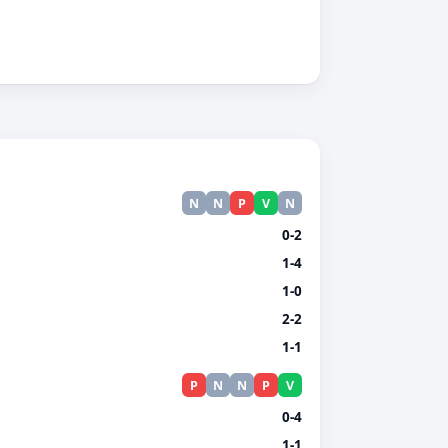
N
N
P
V
N
0-2
1-4
1-0
2-2
1-1
P
N
N
P
V
0-4
1-1