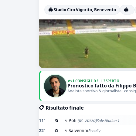
🏟️ Stadio Ciro Vigorito, Benevento
🏟️ -
✍️ I CONSIGLI DELL'ESPERTO
Pronostico fatto da Filippo 
Analista sportivo & giornalista · consig
📋 Risultato finale
11'
🔄
F. Poli
(M. Zazza)
Substitution 1
22'
⚽
F. Salvemini
Penalty