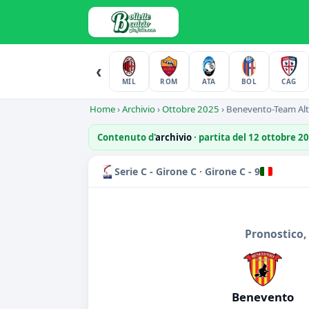
‹
MIL
ROM
ATA
BOL
CAG
Home
›
Archivio
›
Ottobre 2025
›
Benevento-Team Al
Contenuto d'
archivio
· partita del 12 ottobre 2
Serie C - Girone C · Girone C - 9
Pronostico,
Benevento