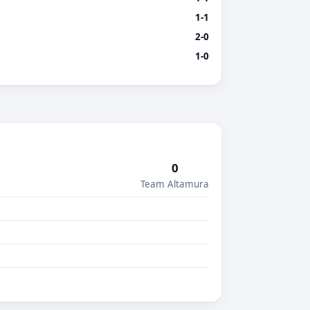
1-1
2-0
1-0
0
Team Altamura