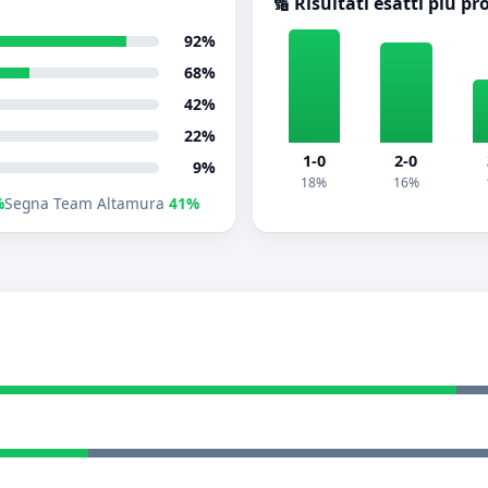
🔢 Risultati esatti più pr
92%
68%
42%
22%
1-0
2-0
9%
18%
16%
%
Segna Team Altamura
41%