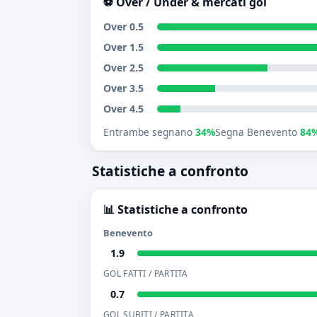
⚽ Over / Under & mercati gol
Over 0.5
Over 1.5
Over 2.5
Over 3.5
Over 4.5
Entrambe segnano
34%
Segna Benevento
84
Statistiche a confronto
📊 Statistiche a confronto
Benevento
1.9
GOL FATTI / PARTITA
0.7
GOL SUBITI / PARTITA