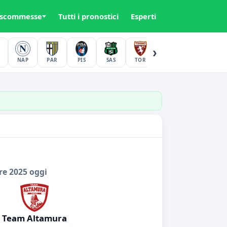
 scommesse
Tutti i pronostici
Esperti
›
NAP
PAR
PIS
SAS
TOR
UDI
VER
re 2025 oggi
Team Altamura