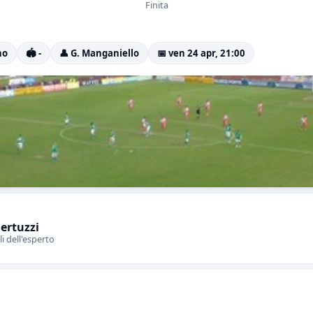
Finita
no
🏟️ -
👤 G. Manganiello
📅 ven 24 apr, 21:00
Bertuzzi
li dell'esperto