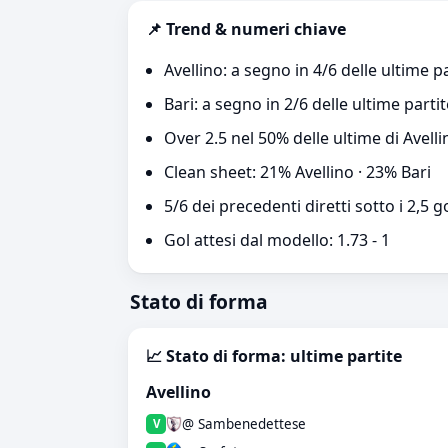
📌 Trend & numeri chiave
Avellino: a segno in 4/6 delle ultime p
Bari: a segno in 2/6 delle ultime partit
Over 2.5 nel 50% delle ultime di Avelli
Clean sheet: 21% Avellino · 23% Bari
5/6 dei precedenti diretti sotto i 2,5 g
Gol attesi dal modello: 1.73 - 1
Stato di forma
📈 Stato di forma: ultime partite
Avellino
@ Sambenedettese
V