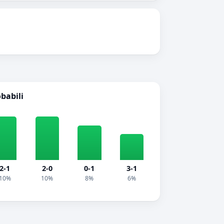
obabili
2-1
2-0
0-1
3-1
10%
10%
8%
6%