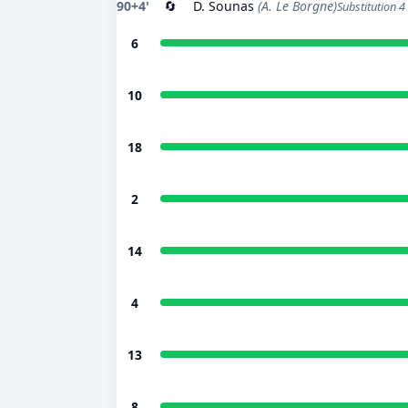
90+4'
🔄
D. Sounas
(A. Le Borgne)
Substitution 4
6
10
18
2
14
4
13
8