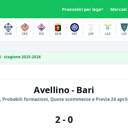
Pronostici per lega
Mercati
COM
CRE
FIO
GEN
INT
JUV
LAZ
LEC
26 · stagione 2025-2026
Avellino - Bari
, Probabili formazioni, Quote scommesse e Previa 24 april
2 - 0