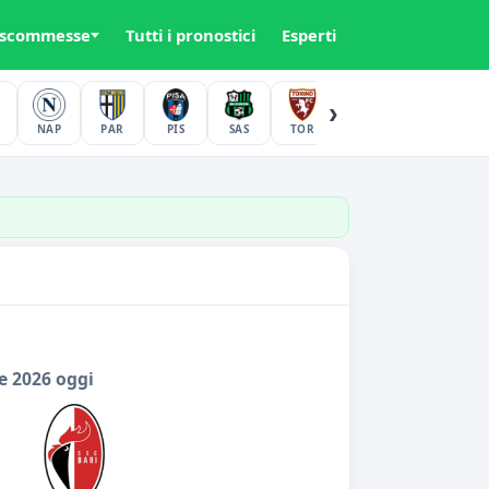
 scommesse
Tutti i pronostici
Esperti
›
NAP
PAR
PIS
SAS
TOR
UDI
VER
e 2026 oggi