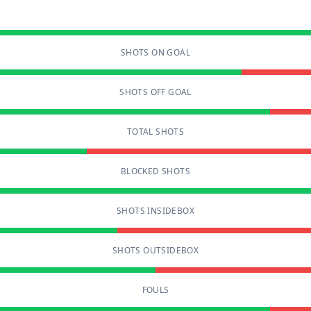
SHOTS ON GOAL
SHOTS OFF GOAL
TOTAL SHOTS
BLOCKED SHOTS
SHOTS INSIDEBOX
SHOTS OUTSIDEBOX
FOULS