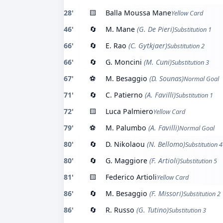
28'
🟨
Balla Moussa Mane
Yellow Card
46'
🔄
M. Mane
(G. De Pieri)
Substitution 1
66'
🔄
E. Rao
(C. Gytkjaer)
Substitution 2
66'
🔄
G. Moncini
(M. Cuni)
Substitution 3
67'
⚽
M. Besaggio
(D. Sounas)
Normal Goal
71'
🔄
C. Patierno
(A. Favilli)
Substitution 1
72'
🟨
Luca Palmiero
Yellow Card
79'
⚽
M. Palumbo
(A. Favilli)
Normal Goal
80'
🔄
D. Nikolaou
(N. Bellomo)
Substitution 4
80'
🔄
G. Maggiore
(F. Artioli)
Substitution 5
81'
🟨
Federico Artioli
Yellow Card
86'
🔄
M. Besaggio
(F. Missori)
Substitution 2
86'
🔄
R. Russo
(G. Tutino)
Substitution 3