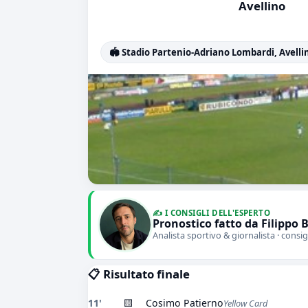
Avellino
🏟️ Stadio Partenio-Adriano Lombardi, Avelli
✍️ I CONSIGLI DELL'ESPERTO
Pronostico fatto da Filippo 
Analista sportivo & giornalista · consig
📋 Risultato finale
11'
🟨
Cosimo Patierno
Yellow Card