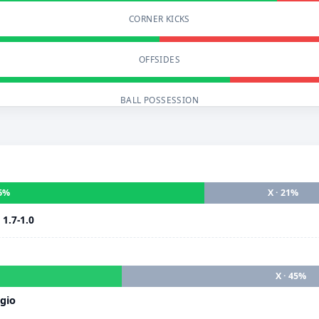
CORNER KICKS
OFFSIDES
BALL POSSESSION
56%
X · 21%
i
1.7-1.0
X · 45%
gio