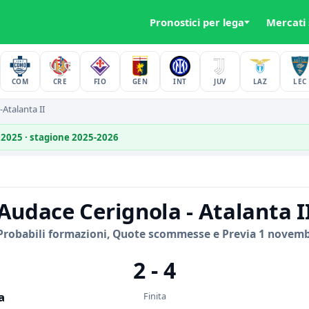
Pronostici per lega
Mercati
COM
CRE
FIO
GEN
INT
JUV
LAZ
LEC
Atalanta II
 2025 · stagione 2025-2026
Audace Cerignola - Atalanta I
Probabili formazioni, Quote scommesse e Previa 1 novem
2 - 4
a
Finita