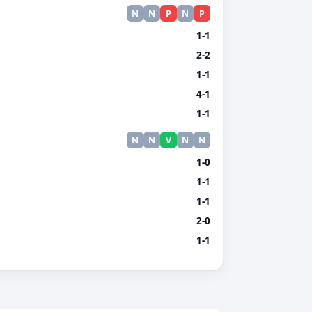
N
N
P
N
P
1-1
2-2
1-1
4-1
1-1
N
N
V
N
N
1-0
1-1
1-1
2-0
1-1