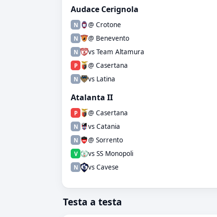
Audace Cerignola
@ Crotone
N
@ Benevento
N
vs Team Altamura
N
@ Casertana
P
vs Latina
N
Atalanta II
@ Casertana
P
vs Catania
N
@ Sorrento
N
vs SS Monopoli
V
vs Cavese
N
Testa a testa