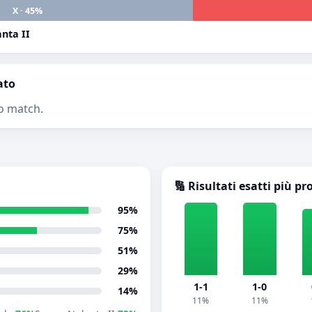
X · 45%
nta II
ato
o match.
🔢 Risultati esatti più pr
95%
75%
51%
29%
1-1
1-0
14%
11%
11%