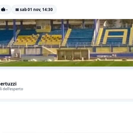
🏟️ -
📅 sab 01 nov, 14:30
Bertuzzi
li dell'esperto