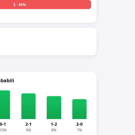
2 · 45%
obabili
0-1
2-1
1-2
2-0
10%
9%
8%
7%