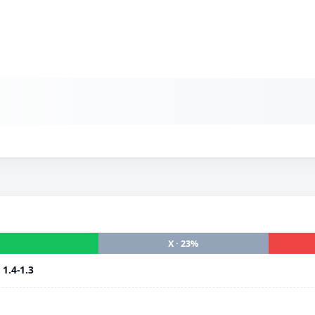
X · 23%
i
1.4-1.3