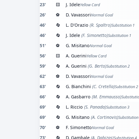
23'
🟨
J. Idele
Yellow Card
26'
⚽
D. Vavassori
Normal Goal
46'
🔄
L. D'Orazio
(R. Spaltro)
Substitution 1
46'
🔄
J. Idele
(F. Simonetto)
Substitution 1
51'
⚽
G. Misitano
Normal Goal
56'
🟨
A. Guerini
Yellow Card
59'
🔄
A. Guerini
(G. Berto)
Substitution 2
62'
⚽
D. Vavassori
Normal Goal
63'
🔄
G. Bianchini
(C. Cretella)
Substitution 2
66'
🔄
A. Gasbarro
(M. Emmausso)
Substituti
69'
🔄
L. Riccio
(S. Panada)
Substitution 3
69'
🔄
G. Misitano
(A. Cortinovis)
Substitution
70'
⚽
F. Simonetto
Normal Goal
73'
🔄
D. Gambale
(A. Dabizas)
Substitution 4