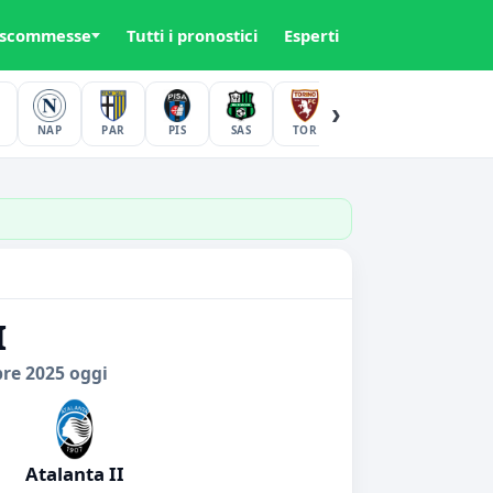
 scommesse
Tutti i pronostici
Esperti
›
NAP
PAR
PIS
SAS
TOR
UDI
VER
I
bre 2025 oggi
Atalanta II