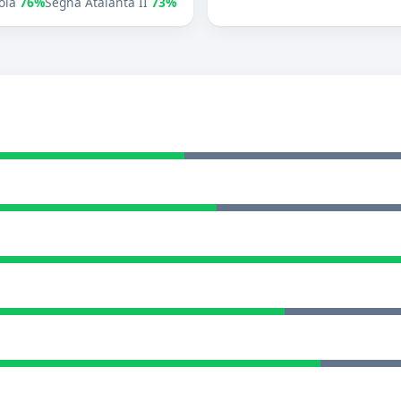
ola
76%
Segna Atalanta II
73%