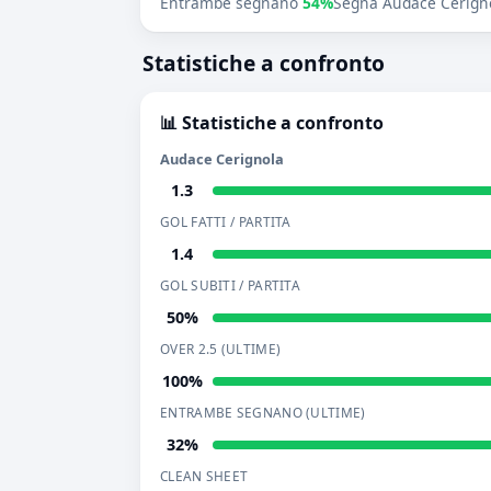
Entrambe segnano
54%
Segna Audace Cerign
Statistiche a confronto
📊 Statistiche a confronto
Audace Cerignola
1.3
GOL FATTI / PARTITA
1.4
GOL SUBITI / PARTITA
50%
OVER 2.5 (ULTIME)
100%
ENTRAMBE SEGNANO (ULTIME)
32%
CLEAN SHEET