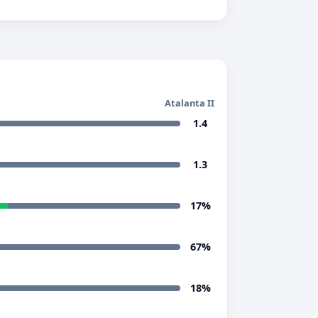
Atalanta II
1.4
1.3
17%
67%
18%