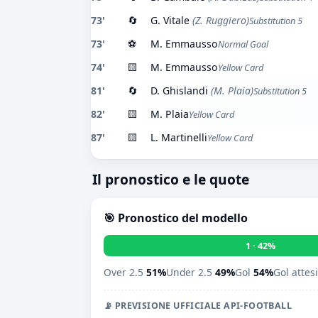
73'
🔄
G. Vitale
(Z. Ruggiero)
Substitution 5
73'
⚽
M. Emmausso
Normal Goal
74'
🟨
M. Emmausso
Yellow Card
81'
🔄
D. Ghislandi
(M. Plaia)
Substitution 5
82'
🟨
M. Plaia
Yellow Card
87'
🟨
L. Martinelli
Yellow Card
Il pronostico e le quote
🎯 Pronostico del modello
1 · 42%
Over 2.5
51%
Under 2.5
49%
Gol
54%
Gol attes
📡 PREVISIONE UFFICIALE API-FOOTBALL