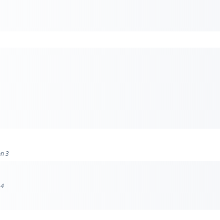
on 3
 4