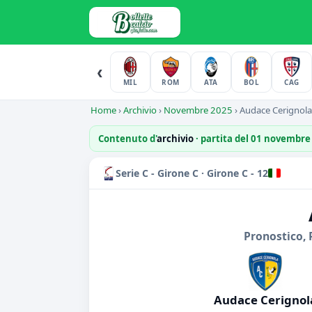
‹
MIL
ROM
ATA
BOL
CAG
Home
›
Archivio
›
Novembre 2025
›
Audace Cerignola-
Contenuto d'
archivio
· partita del 01 novembre
Serie C - Girone C · Girone C - 12
Pronostico, 
Audace Cerignol