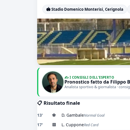
🏟️ Stadio Domenico Monterisi, Cerignola
✍️ I CONSIGLI DELL'ESPERTO
Pronostico fatto da Filippo 
Analista sportivo & giornalista · consig
📋 Risultato finale
13'
⚽
D. Gambale
Normal Goal
17'
🟥
L. Cuppone
Red Card