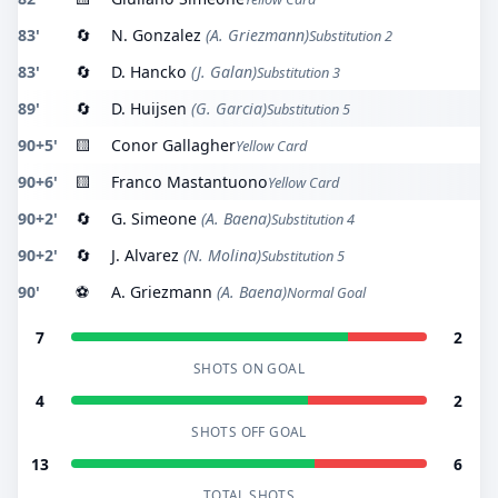
83'
🔄
N. Gonzalez
(A. Griezmann)
Substitution 2
83'
🔄
D. Hancko
(J. Galan)
Substitution 3
89'
🔄
D. Huijsen
(G. Garcia)
Substitution 5
90+5'
🟨
Conor Gallagher
Yellow Card
90+6'
🟨
Franco Mastantuono
Yellow Card
90+2'
🔄
G. Simeone
(A. Baena)
Substitution 4
90+2'
🔄
J. Alvarez
(N. Molina)
Substitution 5
90'
⚽
A. Griezmann
(A. Baena)
Normal Goal
7
2
SHOTS ON GOAL
4
2
SHOTS OFF GOAL
13
6
TOTAL SHOTS