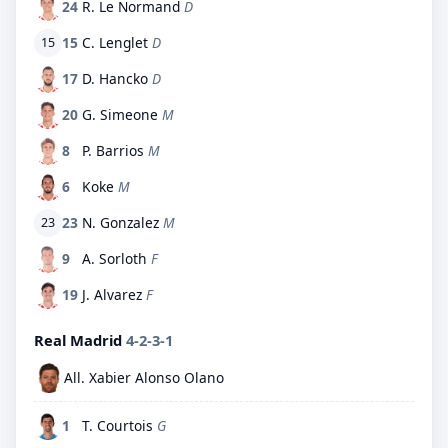
24
R. Le Normand
D
15
C. Lenglet
D
15
17
D. Hancko
D
20
G. Simeone
M
8
P. Barrios
M
6
Koke
M
23
N. Gonzalez
M
23
9
A. Sorloth
F
19
J. Alvarez
F
Real Madrid
4-2-3-1
All. Xabier Alonso Olano
1
T. Courtois
G