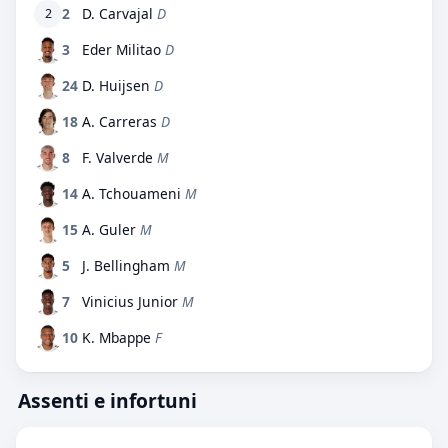
2
D. Carvajal
D
2
3
Eder Militao
D
24
D. Huijsen
D
18
A. Carreras
D
8
F. Valverde
M
14
A. Tchouameni
M
15
A. Guler
M
5
J. Bellingham
M
7
Vinicius Junior
M
10
K. Mbappe
F
Assenti e infortuni