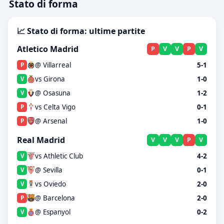
Stato di forma
📈 Stato di forma: ultime partite
Atletico Madrid
P
V
V
P
V
@ Villarreal
5-1
P
vs Girona
1-0
V
@ Osasuna
1-2
V
vs Celta Vigo
0-1
P
@ Arsenal
1-0
P
Real Madrid
V
V
V
P
V
vs Athletic Club
4-2
V
@ Sevilla
0-1
V
vs Oviedo
2-0
V
@ Barcelona
2-0
P
@ Espanyol
0-2
V