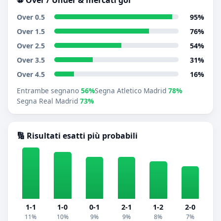
Over 0.5
95%
Over 1.5
76%
Over 2.5
54%
Over 3.5
31%
Over 4.5
16%
Entrambe segnano
56%
Segna Atletico Madrid
78%
Segna Real Madrid
73%
🔢 Risultati esatti più probabili
1-1
1-0
0-1
2-1
1-2
2-0
11%
10%
9%
9%
8%
7%