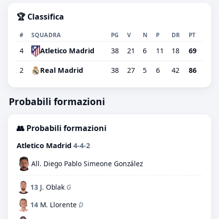
🏆 Classifica
#
SQUADRA
PG
V
N
P
DR
PT
4
38
21
6
11
18
69
Atletico Madrid
2
Real Madrid
38
27
5
6
42
86
Probabili formazioni
👥 Probabili formazioni
Atletico Madrid
4-4-2
All. Diego Pablo Simeone González
13
J. Oblak
G
14
M. Llorente
D