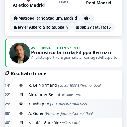
Finita
Real Madrid
Atletico Madrid
🏟️ Metropolitano Stadium, Madrid
🏟️ -
👤 Javier Alberola Rojas, Spain
📅 sab 27 set, 16:15
✍️ I CONSIGLI DELL'ESPERTO
Pronostico fatto da Filippo Bertuzzi
Analista sportivo & giornalista · consigli dell'esperto
📋 Risultato finale
14'
⚽
R. Le Normand
(G. Simeone)
Normal Goal
22'
🟨
Alexander Sørloth
Yellow Card
25'
⚽
K. Mbappe
(A. Guler)
Normal Goal
36'
⚽
A. Guler
(Vinicius Junior)
Normal Goal
40'
🟨
Nicolás González
Yellow Card