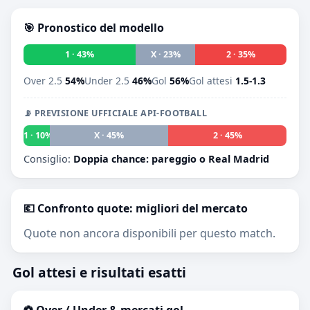
🎯 Pronostico del modello
1 · 43%
X · 23%
2 · 35%
Over 2.5
54%
Under 2.5
46%
Gol
56%
Gol attesi
1.5-1.3
📡 PREVISIONE UFFICIALE API-FOOTBALL
1 · 10%
X · 45%
2 · 45%
Consiglio:
Doppia chance: pareggio o Real Madrid
💶 Confronto quote: migliori del mercato
Quote non ancora disponibili per questo match.
Gol attesi e risultati esatti
⚽ Over / Under & mercati gol