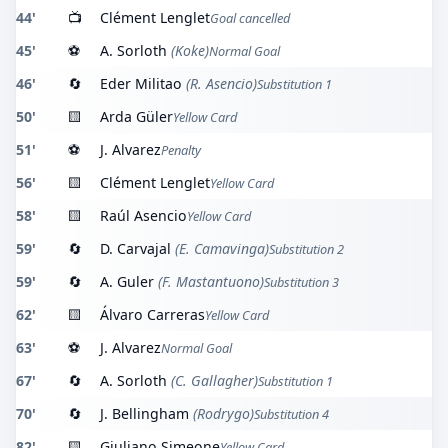
44'
📺
Clément Lenglet
Goal cancelled
45'
⚽
A. Sorloth
(Koke)
Normal Goal
46'
🔄
Eder Militao
(R. Asencio)
Substitution 1
50'
🟨
Arda Güler
Yellow Card
51'
⚽
J. Alvarez
Penalty
56'
🟨
Clément Lenglet
Yellow Card
58'
🟨
Raúl Asencio
Yellow Card
59'
🔄
D. Carvajal
(E. Camavinga)
Substitution 2
59'
🔄
A. Guler
(F. Mastantuono)
Substitution 3
62'
🟨
Álvaro Carreras
Yellow Card
63'
⚽
J. Alvarez
Normal Goal
67'
🔄
A. Sorloth
(C. Gallagher)
Substitution 1
70'
🔄
J. Bellingham
(Rodrygo)
Substitution 4
82'
🟨
Giuliano Simeone
Yellow Card