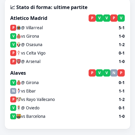
📈 Stato di forma: ultime partite
Atletico Madrid
P
V
V
P
V
@ Villarreal
5-1
P
vs Girona
1-0
V
@ Osasuna
1-2
V
vs Celta Vigo
0-1
P
@ Arsenal
1-0
P
Alaves
P
V
V
N
P
@ Girona
0-1
V
vs Eibar
1-1
N
vs Rayo Vallecano
1-2
P
@ Oviedo
0-1
V
vs Barcelona
1-0
V