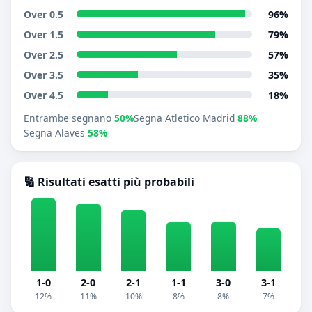
Over 0.5
96%
Over 1.5
79%
Over 2.5
57%
Over 3.5
35%
Over 4.5
18%
Entrambe segnano
50%
Segna Atletico Madrid
88%
Segna Alaves
58%
🔢 Risultati esatti più probabili
1-0
2-0
2-1
1-1
3-0
3-1
12%
11%
10%
8%
8%
7%