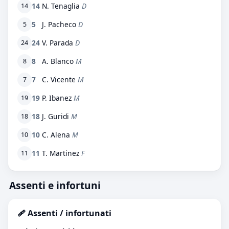
14
N. Tenaglia
D
14
5
J. Pacheco
D
5
24
V. Parada
D
24
8
A. Blanco
M
8
7
C. Vicente
M
7
19
P. Ibanez
M
19
18
J. Guridi
M
18
10
C. Alena
M
10
11
T. Martinez
F
11
Assenti e infortuni
🩹 Assenti / infortunati