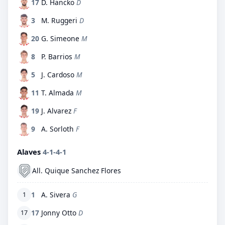
17
D. Hancko
D
3
M. Ruggeri
D
20
G. Simeone
M
8
P. Barrios
M
5
J. Cardoso
M
11
T. Almada
M
19
J. Alvarez
F
9
A. Sorloth
F
Alaves
4-1-4-1
All. Quique Sanchez Flores
1
A. Sivera
G
1
17
Jonny Otto
D
17