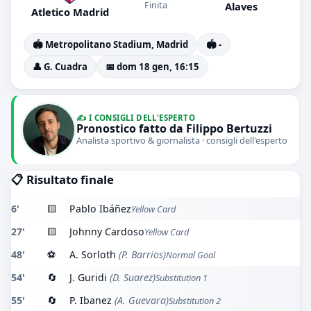
Finita
Alaves
Atletico Madrid
🏟️ Metropolitano Stadium, Madrid
🏟️ -
👤 G. Cuadra
📅 dom 18 gen, 16:15
✍️ I CONSIGLI DELL'ESPERTO
Pronostico fatto da Filippo Bertuzzi
Analista sportivo & giornalista · consigli dell'esperto
📋 Risultato finale
6'
🟨
Pablo Ibáñez
Yellow Card
27'
🟨
Johnny Cardoso
Yellow Card
48'
⚽
A. Sorloth
(P. Barrios)
Normal Goal
54'
🔄
J. Guridi
(D. Suarez)
Substitution 1
55'
🔄
P. Ibanez
(A. Guevara)
Substitution 2