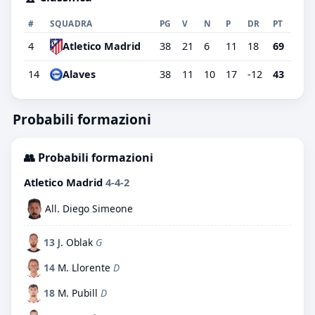
#
SQUADRA
PG
V
N
P
DR
PT
4
38
21
6
11
18
69
Atletico Madrid
14
Alaves
38
11
10
17
-12
43
Probabili formazioni
👥 Probabili formazioni
Atletico Madrid
4-4-2
All. Diego Simeone
13
J. Oblak
G
14
M. Llorente
D
18
M. Pubill
D