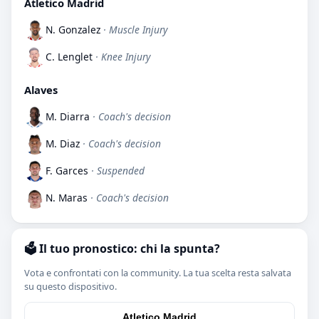
Atletico Madrid
N. Gonzalez
· Muscle Injury
C. Lenglet
· Knee Injury
Alaves
M. Diarra
· Coach's decision
M. Diaz
· Coach's decision
F. Garces
· Suspended
N. Maras
· Coach's decision
🗳️ Il tuo pronostico: chi la spunta?
Vota e confrontati con la community. La tua scelta resta salvata
su questo dispositivo.
Atletico Madrid