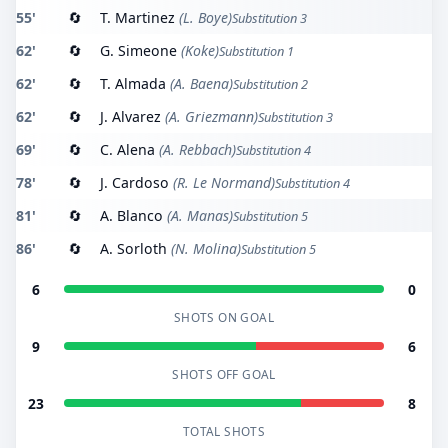
55'
🔄
T. Martinez
(L. Boye)
Substitution 3
62'
🔄
G. Simeone
(Koke)
Substitution 1
62'
🔄
T. Almada
(A. Baena)
Substitution 2
62'
🔄
J. Alvarez
(A. Griezmann)
Substitution 3
69'
🔄
C. Alena
(A. Rebbach)
Substitution 4
78'
🔄
J. Cardoso
(R. Le Normand)
Substitution 4
81'
🔄
A. Blanco
(A. Manas)
Substitution 5
86'
🔄
A. Sorloth
(N. Molina)
Substitution 5
6
0
SHOTS ON GOAL
9
6
SHOTS OFF GOAL
23
8
TOTAL SHOTS