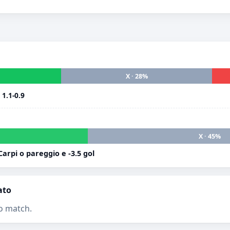
X · 28%
i
1.1-0.9
X · 45%
arpi o pareggio e -3.5 gol
ato
o match.