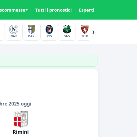
 scommesse
Tutti i pronostici
Esperti
›
NAP
PAR
PIS
SAS
TOR
UDI
VER
bre 2025 oggi
Rimini