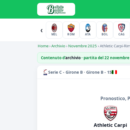
‹
MIL
ROM
ATA
BOL
CAG
Home
›
Archivio
›
Novembre 2025
›
Athletic Carpi-Rim
Contenuto d'
archivio
· partita del 22 novembre
Serie C - Girone B · Girone B - 15
Pronostico, 
Athletic Carpi