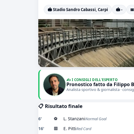
🏟️ Stadio Sandro Cabassi, Carpi
🏟️ -
📅
✍️ I CONSIGLI DELL'ESPERTO
Pronostico fatto da Filippo 
Analista sportivo & giornalista · consig
📋 Risultato finale
6'
⚽
L. Stanzani
Normal Goal
16'
🟥
E. Pitti
Red Card