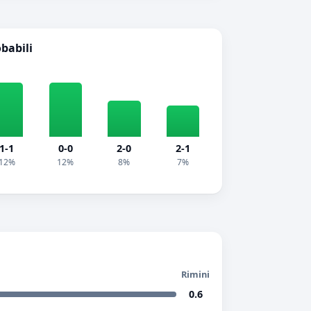
obabili
1-1
0-0
2-0
2-1
12%
12%
8%
7%
Rimini
0.6