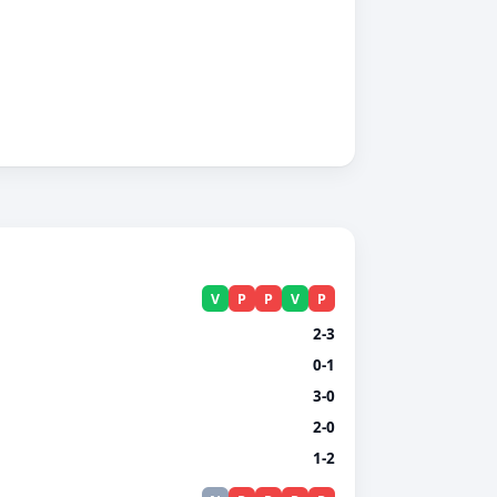
V
P
P
V
P
2-3
0-1
3-0
2-0
1-2