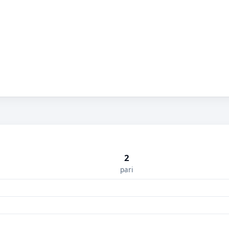
2
pari