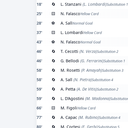
18'
🔄
L. Stanzani
(L. Lombardi)
Substitution 1
25'
🟨
N. Falasco
Yellow Card
28'
⚽
A. Sall
Normal Goal
37'
🟨
L. Lombardi
Yellow Card
43'
⚽
N. Falasco
Normal Goal
46'
🔄
T. Cecotti
(N. Verza)
Substitution 2
46'
🔄
G. Bellodi
(G. Ferrarini)
Substitution 1
58'
🔄
M. Rosetti
(P. Amayah)
Substitution 3
58'
🔄
A. Sall
(N. Pietra)
Substitution 4
59'
🔄
A. Petta
(A. De Vitis)
Substitution 2
59'
🔄
L. D’Agostini
(M. Madonna)
Substitutio
66'
🟨
M. Figoli
Yellow Card
77'
🔄
A. Capac
(M. Rubino)
Substitution 4
80'
🔄
M. Cortesi
(E. Gerbi)
Substitution 5