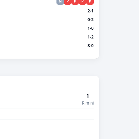
N
P
P
P
P
2-1
0-2
1-0
1-2
3-0
1
Rimini