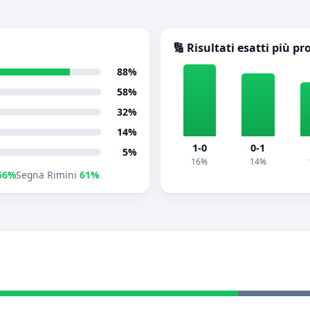
🔢 Risultati esatti più pr
88%
58%
32%
14%
1-0
0-1
5%
16%
14%
66%
Segna Rimini
61%