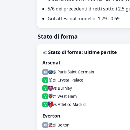
5/6 dei precedenti diretti sotto i 2,5 g
Gol attesi dal modello: 1.79 - 0.69
Stato di forma
📈 Stato di forma: ultime partite
Arsenal
@ Paris Saint Germain
N
@ Crystal Palace
V
vs Burnley
V
@ West Ham
V
vs Atletico Madrid
V
Everton
@ Bolton
N