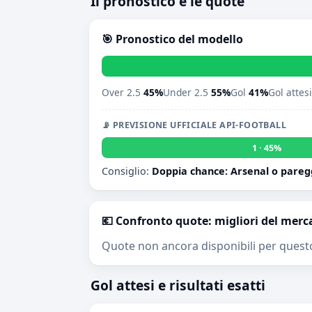
Il pronostico e le quote
🎯 Pronostico del modello
Over 2.5
45%
Under 2.5
55%
Gol
41%
Gol attes
📡 PREVISIONE UFFICIALE API-FOOTBALL
1 · 45%
Consiglio:
Doppia chance: Arsenal o pareg
💶 Confronto quote: migliori del merc
Quote non ancora disponibili per quest
Gol attesi e risultati esatti