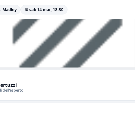
A. Madley
📅 sab 14 mar, 18:30
Bertuzzi
li dell'esperto