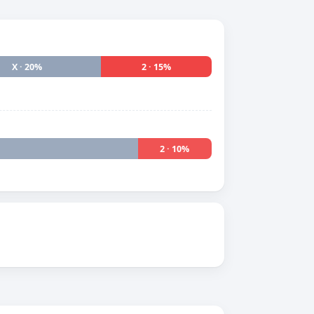
X · 20%
2 · 15%
2 · 10%