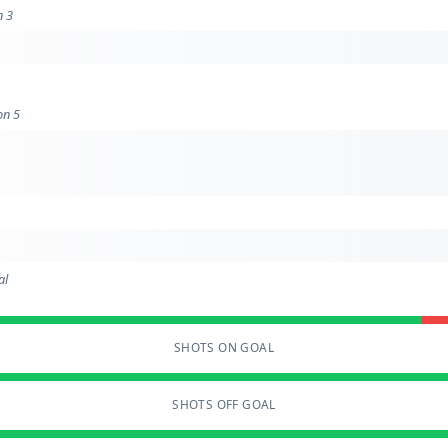
n 3
on 5
al
SHOTS ON GOAL
SHOTS OFF GOAL