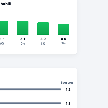
obabili
1-1
2-1
3-0
0-0
9%
9%
8%
7%
Everton
1.2
1.3