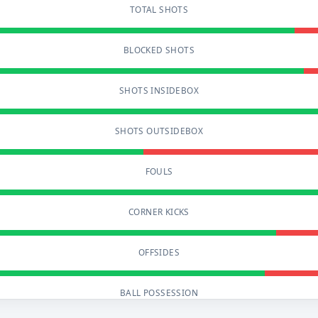
TOTAL SHOTS
BLOCKED SHOTS
SHOTS INSIDEBOX
SHOTS OUTSIDEBOX
FOULS
CORNER KICKS
OFFSIDES
BALL POSSESSION