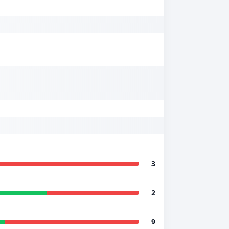
3
2
9