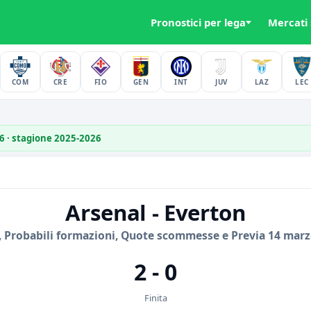
Pronostici per lega
Mercati
COM
CRE
FIO
GEN
INT
JUV
LAZ
LEC
26 · stagione 2025-2026
Arsenal - Everton
, Probabili formazioni, Quote scommesse e Previa 14 marz
2 - 0
Finita