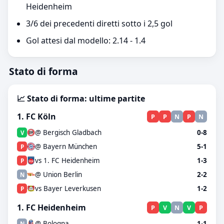
Heidenheim
3/6 dei precedenti diretti sotto i 2,5 gol
Gol attesi dal modello: 2.14 - 1.4
Stato di forma
📈 Stato di forma: ultime partite
1. FC Köln
P
P
N
P
N
@ Bergisch Gladbach
0-8
V
@ Bayern München
5-1
P
vs 1. FC Heidenheim
1-3
P
@ Union Berlin
2-2
N
vs Bayer Leverkusen
1-2
P
1. FC Heidenheim
P
V
N
V
P
@ Bologna
1-1
N