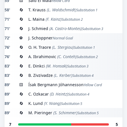
55'
🟨
Said El Mala
Yellow Card
58'
🔄
T. Krauss
(L. Waldschmidt)
Substitution 1
71'
🔄
L. Maina
(F. Kainz)
Substitution 2
71'
🔄
J. Schmied
(A. Castro-Montes)
Substitution 3
72'
⚽
J. Schoppner
Normal Goal
76'
🔄
O. H. Traore
(L. Stergiou)
Substitution 1
76'
🔄
A. Ibrahimovic
(C. Conteh)
Substitution 2
83'
🔄
E. Dinkci
(M. Honsak)
Substitution 3
83'
🔄
B. Zivzivadze
(L. Kerber)
Substitution 4
89'
🟨
Ísak Bergmann Jóhannesson
Yellow Card
89'
🔄
C. Ozkacar
(D. Heintz)
Substitution 4
89'
🔄
K. Lund
(Y. Niang)
Substitution 5
89'
🔄
M. Pieringer
(S. Schimmer)
Substitution 5
7
5