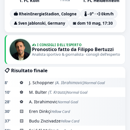
1. FC Köln
1. FC Heidenheim
🏟️ RheinEnergieStadion, Cologne
🌡️ - 0° · 💨 0km/h
👤 Sven Jablonski, Germany
📅 dom 10 mag, 17:30
✍️ I CONSIGLI DELL'ESPERTO
Pronostico fatto da Filippo Bertuzzi
Analista sportivo & giornalista · consigli dell'esperto
📋 Risultato finale
8'
⚽
J. Schoppner
(A. Ibrahimovic)
Normal Goal
10'
⚽
M. Bulter
(T. Krauss)
Normal Goal
28'
⚽
A. Ibrahimovic
Normal Goal
30'
🟨
Eren Dinkçi
Yellow Card
37'
🟨
Budu Zivzivadze
Yellow Card