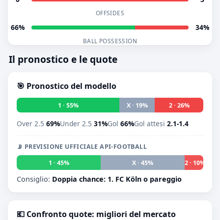
OFFSIDES
66%
34%
BALL POSSESSION
Il pronostico e le quote
🎯 Pronostico del modello
1 · 55%
X · 19%
2 · 26%
Over 2.5
69%
Under 2.5
31%
Gol
66%
Gol attesi
2.1-1.4
📡 PREVISIONE UFFICIALE API-FOOTBALL
1 · 45%
X · 45%
2 · 10%
Consiglio:
Doppia chance: 1. FC Köln o pareggio
💶 Confronto quote: migliori del mercato