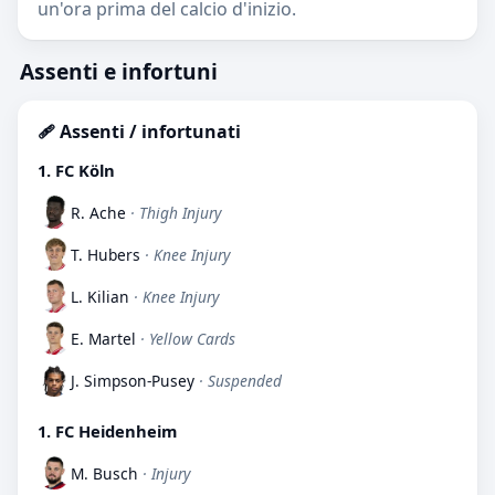
un'ora prima del calcio d'inizio.
Assenti e infortuni
🩹 Assenti / infortunati
1. FC Köln
R. Ache
· Thigh Injury
T. Hubers
· Knee Injury
L. Kilian
· Knee Injury
E. Martel
· Yellow Cards
J. Simpson-Pusey
· Suspended
1. FC Heidenheim
M. Busch
· Injury