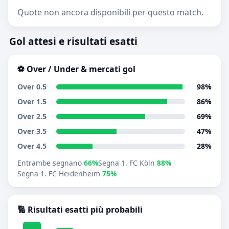
Quote non ancora disponibili per questo match.
Gol attesi e risultati esatti
⚽ Over / Under & mercati gol
Over 0.5
98%
Over 1.5
86%
Over 2.5
69%
Over 3.5
47%
Over 4.5
28%
Entrambe segnano
66%
Segna 1. FC Köln
88%
Segna 1. FC Heidenheim
75%
🔢 Risultati esatti più probabili