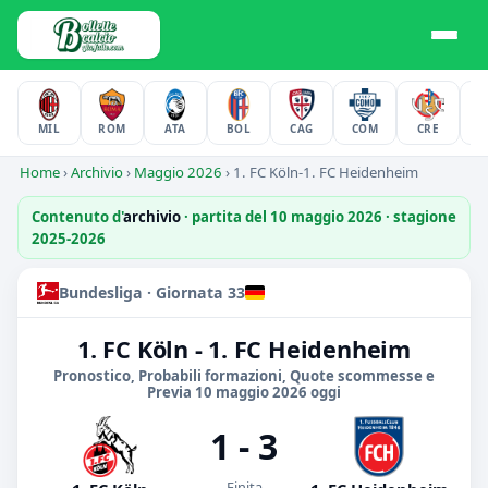
MIL
ROM
ATA
BOL
CAG
COM
CRE
F
Home
›
Archivio
›
Maggio 2026
›
1. FC Köln-1. FC Heidenheim
Contenuto d'
archivio
· partita del 10 maggio 2026 · stagione
2025-2026
Bundesliga · Giornata 33
1. FC Köln - 1. FC Heidenheim
Pronostico, Probabili formazioni, Quote scommesse e
Previa 10 maggio 2026 oggi
1 - 3
Finita