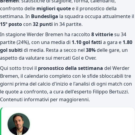
Bremen
: statistiche di stagione, forma, calendario,
confronto delle
migliori quote
e il pronostico della
settimana. In
Bundesliga
la squadra occupa attualmente il
15º posto
con
32 punti
in 34 partite.
In stagione Werder Bremen ha raccolto
8 vittorie
su 34
partite (24%), con una media di
1.10 gol fatti
a gara e
1.80
gol subiti
di media. Resta a secco nel
38%
delle gare, un
aspetto da valutare sui mercati Gol e Over.
Qui sotto trovi il
pronostico della settimana
del Werder
Bremen, il calendario completo con le sfide sbloccabili tre
giorni prima del calcio d'inizio e l'analisi di ogni match con
le quote a confronto, a cura dell'esperto Filippo Bertuzzi.
Contenuti informativi per maggiorenni.