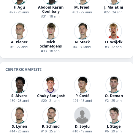
F. Agu
Abdoul Karim
M. Friedl
J. Malatini
Coulibaly
#27 · 26 anni
#32 · 27 anni
#22 · 24 anni
#31 · 18 anni
A. Pieper
Mick
N. Stark
O. Wójcik
Schmetgens
#5 · 27 anni
#4 · 30 anni
#3 · 22 anni
#33 · 18 anni
CENTROCAMPISTI
S. Alvero
Chuky San José
P. Čović
O. Deman
#80 · 23 anni
#20 · 21 anni
#24 · 18 anni
#2 · 25 anni
S. Lynen
R. Schmid
D. Soylu
J. Stage
#14 · 26 anni
#10 · 25 anni
#10 · 19 anni
#6 · 29 anni