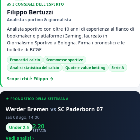
✍️ I CONSIGLI DELL'ESPERTO
Filippo Bertuzzi
Analista sportivo & giornalista
Analista sportivo con oltre 10 anni di esperienza al fianco di
bookmaker e piattaforme iGaming, laureato in
Giornalismo Sportivo a Bologna. Firma i pronostici e le
bollette di BCGF.
Pronostici calcio
Scommesse sportive
Analisi statistica del calcio
Quote e value betting
Serie A
Scopri chi è Filippo →
★ PRONOSTICO DELLA SETTIMANA
Werder Bremen
vs
SC Paderborn 07
sab 08 ago, 14:00
2.20
Under 2.5
BETFAIR
Vedi analisi ›