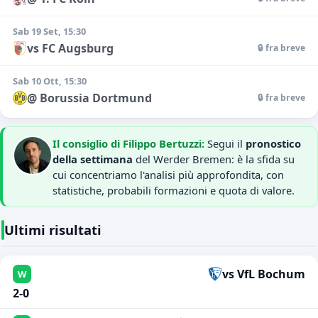
Sab 19 Set, 15:30
vs FC Augsburg
🔒 fra breve
Sab 10 Ott, 15:30
@ Borussia Dortmund
🔒 fra breve
Il consiglio di Filippo Bertuzzi:
Segui il
pronostico
della settimana
del Werder Bremen: è la sfida su
cui concentriamo l'analisi più approfondita, con
statistiche, probabili formazioni e quota di valore.
Ultimi risultati
vs VfL Bochum
W
2-0