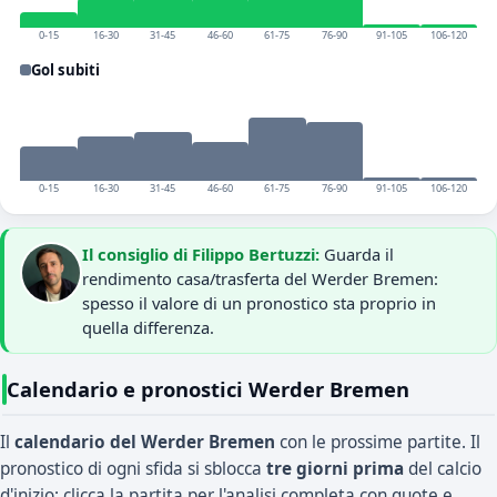
0-15
16-30
31-45
46-60
61-75
76-90
91-105
106-120
Gol subiti
0-15
16-30
31-45
46-60
61-75
76-90
91-105
106-120
Il consiglio di Filippo Bertuzzi:
Guarda il
rendimento casa/trasferta del Werder Bremen:
spesso il valore di un pronostico sta proprio in
quella differenza.
Calendario e pronostici Werder Bremen
Il
calendario del Werder Bremen
con le prossime partite. Il
pronostico di ogni sfida si sblocca
tre giorni prima
del calcio
d'inizio: clicca la partita per l'analisi completa con quote e