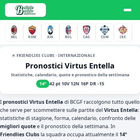
MIL
ROM
ATA
BOL
CAG
COM
CRE
F
FRIENDLIES CLUBS · INTERNAZIONALE
Pronostici Virtus Entella
Statistiche, calendario, quote e pronostico della settimana
14º
42 pt
·
10V 12N 16P
·
DR -15
I
pronostici Virtus Entella
di BCGF raccolgono tutto quello
che serve per scommettere sulle partite del
Virtus Entella
:
statistiche di stagione, forma, calendario, confronto delle
migliori quote
e il pronostico della settimana. In
Friendlies Clubs
la squadra occupa attualmente il
14º