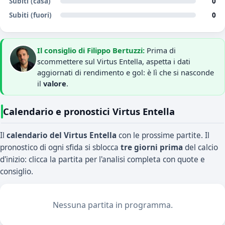
Subiti (casa)
0
Subiti (fuori)
0
Il consiglio di Filippo Bertuzzi:
Prima di
scommettere sul Virtus Entella, aspetta i dati
aggiornati di rendimento e gol: è lì che si nasconde
il
valore
.
Calendario e pronostici Virtus Entella
Il
calendario del Virtus Entella
con le prossime partite. Il
pronostico di ogni sfida si sblocca
tre giorni prima
del calcio
d'inizio: clicca la partita per l'analisi completa con quote e
consiglio.
Nessuna partita in programma.