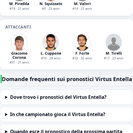
M. Piredda
N. Squizzato
M. Valori
#19 · 21 anni
#5 · 23 anni
#19 · 21 anni
ATTACCANTI
Giacomo
L. Cuppone
F. Forte
M. Tirelli
Corona
#10 · 28 anni
#32 · 32 anni
#17 · 23 anni
#31 · 21 anni
Domande frequenti sui pronostici Virtus Entella
Dove trovo i pronostici del Virtus Entella?
In che campionato gioca il Virtus Entella?
Quando esce il pronostico della prossima partita