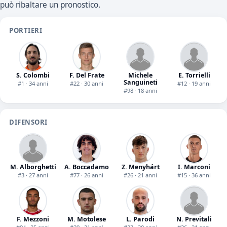
può ribaltare un pronostico.
PORTIERI
S. Colombi
F. Del Frate
Michele
E. Torrielli
Sanguineti
#1 · 34 anni
#22 · 30 anni
#12 · 19 anni
#98 · 18 anni
DIFENSORI
M. Alborghetti
A. Boccadamo
Z. Menyhárt
I. Marconi
#3 · 27 anni
#77 · 26 anni
#26 · 21 anni
#15 · 36 anni
F. Mezzoni
M. Motolese
L. Parodi
N. Previtali