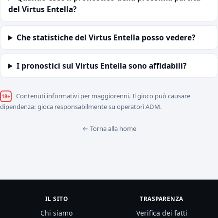
del Virtus Entella?
Che statistiche del Virtus Entella posso vedere?
I pronostici sul Virtus Entella sono affidabili?
Contenuti informativi per maggiorenni. Il gioco può causare
18+
dipendenza: gioca responsabilmente su operatori ADM.
← Torna alla home
IL SITO
TRASPARENZA
Chi siamo
Verifica dei fatti