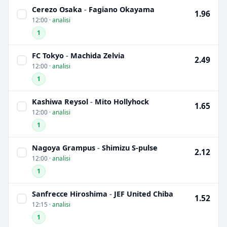
Cerezo Osaka
-
Fagiano Okayama
1.96
12:00 ·
analisi
1
FC Tokyo
-
Machida Zelvia
2.49
12:00 ·
analisi
1
Kashiwa Reysol
-
Mito Hollyhock
1.65
12:00 ·
analisi
1
Nagoya Grampus
-
Shimizu S-pulse
2.12
12:00 ·
analisi
1
Sanfrecce Hiroshima
-
JEF United Chiba
1.52
12:15 ·
analisi
1