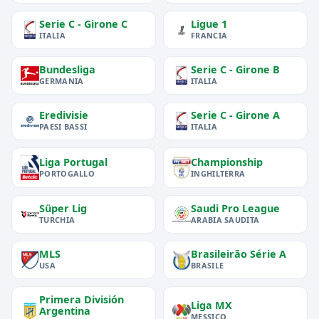
Serie C - Girone C
Ligue 1
ITALIA
FRANCIA
Bundesliga
Serie C - Girone B
GERMANIA
ITALIA
Eredivisie
Serie C - Girone A
PAESI BASSI
ITALIA
Liga Portugal
Championship
PORTOGALLO
INGHILTERRA
Süper Lig
Saudi Pro League
TURCHIA
ARABIA SAUDITA
MLS
Brasileirão Série A
USA
BRASILE
Primera División
Liga MX
Argentina
MESSICO