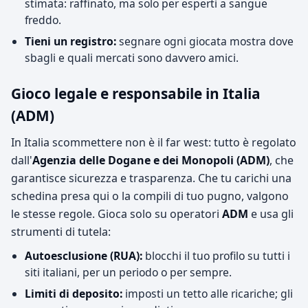
stimata: raffinato, ma solo per esperti a sangue
freddo.
Tieni un registro:
segnare ogni giocata mostra dove
sbagli e quali mercati sono davvero amici.
Gioco legale e responsabile in Italia
(ADM)
In Italia scommettere non è il far west: tutto è regolato
dall'
Agenzia delle Dogane e dei Monopoli (ADM)
, che
garantisce sicurezza e trasparenza. Che tu carichi una
schedina presa qui o la compili di tuo pugno, valgono
le stesse regole. Gioca solo su operatori
ADM
e usa gli
strumenti di tutela:
Autoesclusione (RUA):
blocchi il tuo profilo su tutti i
siti italiani, per un periodo o per sempre.
Limiti di deposito:
imposti un tetto alle ricariche; gli