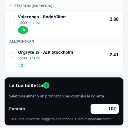
ELITESERIEN (NORVEGIA)
Valerenga
-
Bodo/Glimt
2.80
14:00 ·
analisi
1X
ALLSVENSKAN
Orgryte IS
-
AIK Stockholm
2.41
15:00 ·
analisi
2
La tua bolletta
0
Seleziona almeno un pronostico per costruire la bolletta.
€
Puntata
18+
Quote indicative, soggette a variazione. Gioca responsabilmente.