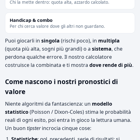
Chi la mette dentro: quota alta, azzardo calcolato.
Handicap & combo
Per chi cerca valore dove gli altri non guardano.
Puoi giocarli in
singola
(rischi poco), in
multipla
(quota più alta, sogni più grandi) o a
sistema
, che
perdona qualche errore. Il nostro calcolatore
costruisce la combinata e ti mostra
dove rende di più
.
Come nascono i nostri pronostici di
valore
Niente algoritmi da fantascienza: un
modello
statistico
(Poisson / Dixon-Coles) stima le probabilità
reali di ogni esito, poi entra in gioco la lettura umana.
Un buon
tipster
incrocia cinque cose:
Statistiche
: gol, precedenti, serie di risultati: si