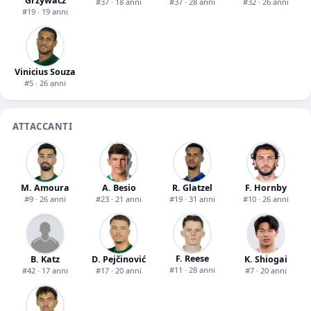
Grzywacz
#37 · 18 anni
#37 · 28 anni
#32 · 26 anni
#19 · 19 anni
Vinicius Souza
#5 · 26 anni
ATTACCANTI
M. Amoura
A. Besio
R. Glatzel
F. Hornby
#9 · 26 anni
#23 · 21 anni
#19 · 31 anni
#10 · 26 anni
F. Reese
B. Katz
D. Pejčinović
K. Shiogai
#11 · 28 anni
#42 · 17 anni
#17 · 20 anni
#7 · 20 anni