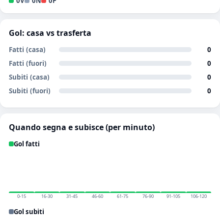
0V
0N
0P
Gol: casa vs trasferta
Fatti (casa)
0
Fatti (fuori)
0
Subiti (casa)
0
Subiti (fuori)
0
Quando segna e subisce (per minuto)
Gol fatti
0-15
16-30
31-45
46-60
61-75
76-90
91-105
106-120
Gol subiti