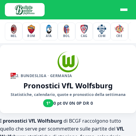
MIL
ROM
ATA
BOL
CAG
COM
CRE
F
2. BUNDESLIGA · GERMANIA
Pronostici VfL Wolfsburg
Statistiche, calendario, quote e pronostico della settimana
1º
0 pt
·
0V 0N 0P
·
DR 0
I
pronostici VfL Wolfsburg
di BCGF raccolgono tutto
quello che serve per scommettere sulle partite del
VfL