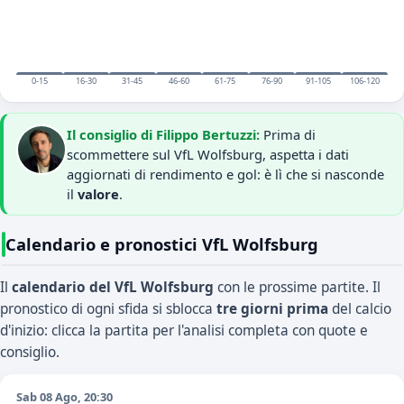
0-15
16-30
31-45
46-60
61-75
76-90
91-105
106-120
Il consiglio di Filippo Bertuzzi:
Prima di
scommettere sul VfL Wolfsburg, aspetta i dati
aggiornati di rendimento e gol: è lì che si nasconde
il
valore
.
Calendario e pronostici VfL Wolfsburg
Il
calendario del VfL Wolfsburg
con le prossime partite. Il
pronostico di ogni sfida si sblocca
tre giorni prima
del calcio
d'inizio: clicca la partita per l'analisi completa con quote e
consiglio.
Sab 08 Ago, 20:30