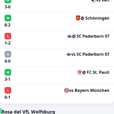
vs Verl
3-0
@ Schöningen
W
8-2
@ SC Paderborn 07
L
1-2
vs SC Paderborn 07
D
0-0
@ FC St. Pauli
W
3-1
vs Bayern München
L
0-1
Rosa del VfL Wolfsburg