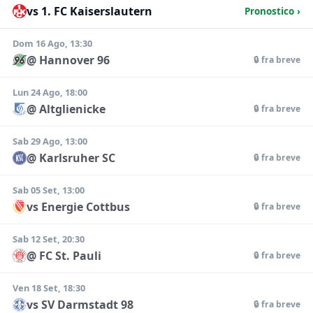
vs 1. FC Kaiserslautern
Pronostico ›
Dom 16 Ago, 13:30
@ Hannover 96
🔒 fra breve
Lun 24 Ago, 18:00
@ Altglienicke
🔒 fra breve
Sab 29 Ago, 13:00
@ Karlsruher SC
🔒 fra breve
Sab 05 Set, 13:00
vs Energie Cottbus
🔒 fra breve
Sab 12 Set, 20:30
@ FC St. Pauli
🔒 fra breve
Ven 18 Set, 18:30
vs SV Darmstadt 98
🔒 fra breve