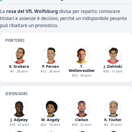
La
rosa del VfL Wolfsburg
divisa per reparto: conoscere
titolari e assenze è decisivo, perché un indisponibile pesante
può ribaltare un pronostico.
PORTIERI
K. Grabara
P. Pervan
T.
J. Zieliński
Wellenreuther
#1 · 26 anni
#12 · 38 anni
#30 · 17 anni
#22 · 30 anni
DIFENSORI
J. Adjetey
M. Angely
Cleiton
K. Fischer
#18 · 22 anni
#22 · 18 anni
#33 · 22 anni
#2 · 25 anni