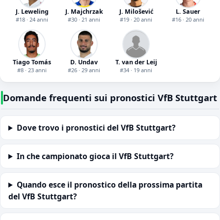
J. Leweling
J. Majchrzak
J. Milošević
L. Sauer
#18 · 24 anni
#30 · 21 anni
#19 · 20 anni
#16 · 20 anni
Tiago Tomás
D. Undav
T. van der Leij
#8 · 23 anni
#26 · 29 anni
#34 · 19 anni
Domande frequenti sui pronostici VfB Stuttgart
Dove trovo i pronostici del VfB Stuttgart?
In che campionato gioca il VfB Stuttgart?
Quando esce il pronostico della prossima partita
del VfB Stuttgart?