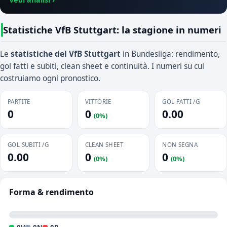
Statistiche VfB Stuttgart: la stagione in numeri
Le
statistiche del VfB Stuttgart
in Bundesliga: rendimento,
gol fatti e subiti, clean sheet e continuità. I numeri su cui
costruiamo ogni pronostico.
PARTITE
VITTORIE
GOL FATTI /G
0
0
0.00
(0%)
GOL SUBITI /G
CLEAN SHEET
NON SEGNA
0.00
0
0
(0%)
(0%)
Forma & rendimento