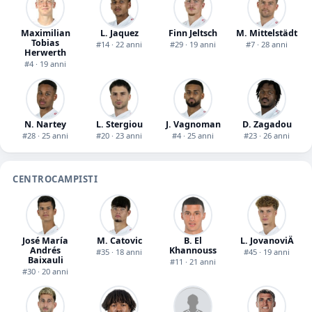
Maximilian
L. Jaquez
Finn Jeltsch
M. Mittelstädt
Tobias
#14 · 22 anni
#29 · 19 anni
#7 · 28 anni
Herwerth
#4 · 19 anni
N. Nartey
L. Stergiou
J. Vagnoman
D. Zagadou
#28 · 25 anni
#20 · 23 anni
#4 · 25 anni
#23 · 26 anni
CENTROCAMPISTI
José María
M. Catovic
B. El
L. JovanoviÄ
Andrés
Khannouss
#35 · 18 anni
#45 · 19 anni
Baixauli
#11 · 21 anni
#30 · 20 anni