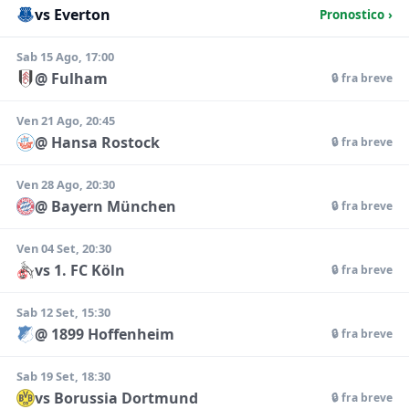
vs Everton
Pronostico ›
Sab 15 Ago, 17:00
@ Fulham
🔒 fra breve
Ven 21 Ago, 20:45
@ Hansa Rostock
🔒 fra breve
Ven 28 Ago, 20:30
@ Bayern München
🔒 fra breve
Ven 04 Set, 20:30
vs 1. FC Köln
🔒 fra breve
Sab 12 Set, 15:30
@ 1899 Hoffenheim
🔒 fra breve
Sab 19 Set, 18:30
vs Borussia Dortmund
🔒 fra breve