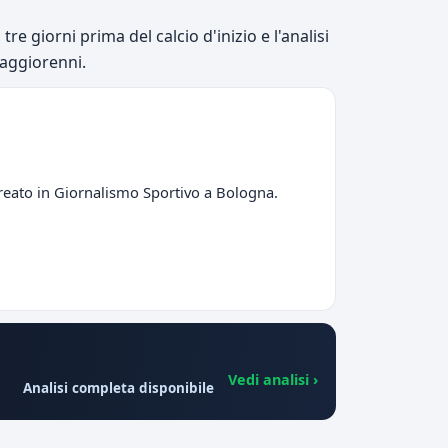
re giorni prima del calcio d'inizio e l'analisi
maggiorenni.
ureato in Giornalismo Sportivo a Bologna.
Vedi analisi ›
Analisi completa disponibile