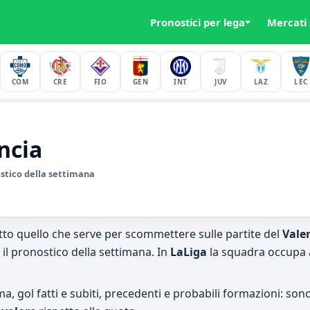
Pronostici per lega
Mercati
COM
CRE
FIO
GEN
INT
JUV
LAZ
LEC
ncia
ostico della settimana
to quello che serve per scommettere sulle partite del
Vale
 il pronostico della settimana. In
LaLiga
la squadra occupa 
, gol fatti e subiti, precedenti e probabili formazioni: sono 