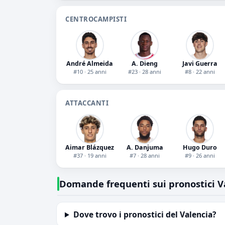
CENTROCAMPISTI
André Almeida
A. Dieng
Javi Guerra
#10 · 25 anni
#23 · 28 anni
#8 · 22 anni
ATTACCANTI
Aimar Blázquez
A. Danjuma
Hugo Duro
#37 · 19 anni
#7 · 28 anni
#9 · 26 anni
Domande frequenti sui pronostici V
Dove trovo i pronostici del Valencia?