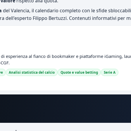
l
valore
rispetto alla quota.
a
del Valencia, il calendario completo con le sfide sbloccabili t
ra dell'esperto Filippo Bertuzzi. Contenuti informativi per 
ni di esperienza al fianco di bookmaker e piattaforme iGaming, la
 BCGF.
ve
Analisi statistica del calcio
Quote e value betting
Serie A