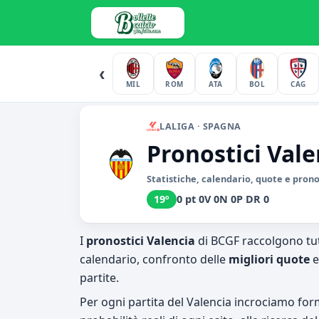
‹
MIL
ROM
ATA
BOL
CAG
LALIGA · SPAGNA
Pronostici Vale
Statistiche, calendario, quote e pron
19º
0 pt
·
0V 0N 0P
·
DR 0
I
pronostici Valencia
di BCGF raccolgono tut
calendario, confronto delle
migliori quote
e
partite.
Per ogni partita del Valencia incrociamo forma