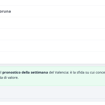
Coruna
il
pronostico della settimana
del Valencia: è la sfida su cui conc
ta di valore.