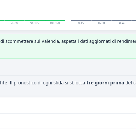
76-90
91-105
106-120
0-15
16-30
31-45
di scommettere sul Valencia, aspetta i dati aggiornati di rendiment
te. Il pronostico di ogni sfida si sblocca
tre giorni prima
del ca