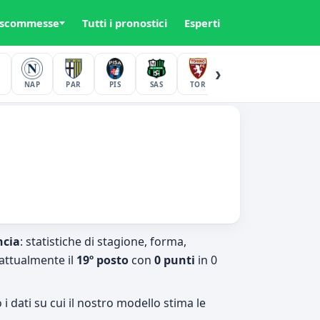
 scommesse
Tutti i pronostici
Esperti
›
NAP
PAR
PIS
SAS
TOR
UDI
VER
ncia
: statistiche di stagione, forma,
attualmente il
19º posto
con
0 punti
in 0
i dati su cui il nostro modello stima le