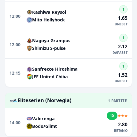
1
Kashiwa Reysol
12:00
1.65
Mito Hollyhock
UNIBET
1
Nagoya Grampus
12:00
2.12
Shimizu S-pulse
DAFABET
1
Sanfrecce Hiroshima
12:15
1.52
JEF United Chiba
UNIBET
Eliteserien (Norvegia)
1 PARTITE
1X
★★★
Valerenga
14:00
2.80
Bodo/Glimt
BETANO