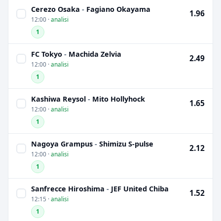
Cerezo Osaka
-
Fagiano Okayama
1.96
12:00 ·
analisi
1
FC Tokyo
-
Machida Zelvia
2.49
12:00 ·
analisi
1
Kashiwa Reysol
-
Mito Hollyhock
1.65
12:00 ·
analisi
1
Nagoya Grampus
-
Shimizu S-pulse
2.12
12:00 ·
analisi
1
Sanfrecce Hiroshima
-
JEF United Chiba
1.52
12:15 ·
analisi
1