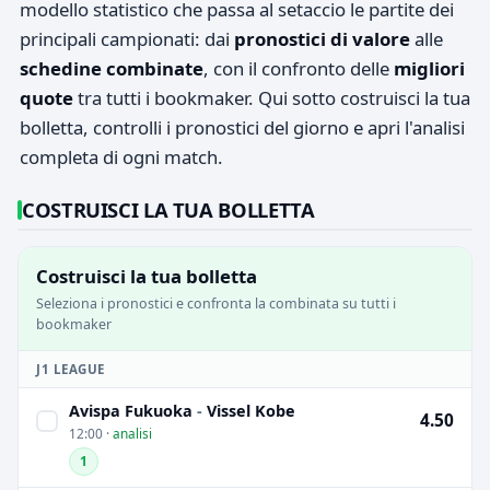
modello statistico che passa al setaccio le partite dei
principali campionati: dai
pronostici di valore
alle
schedine combinate
, con il confronto delle
migliori
quote
tra tutti i bookmaker. Qui sotto costruisci la tua
bolletta, controlli i pronostici del giorno e apri l'analisi
completa di ogni match.
COSTRUISCI LA TUA BOLLETTA
Costruisci la tua bolletta
Seleziona i pronostici e confronta la combinata su tutti i
bookmaker
J1 LEAGUE
Avispa Fukuoka
-
Vissel Kobe
4.50
12:00 ·
analisi
1