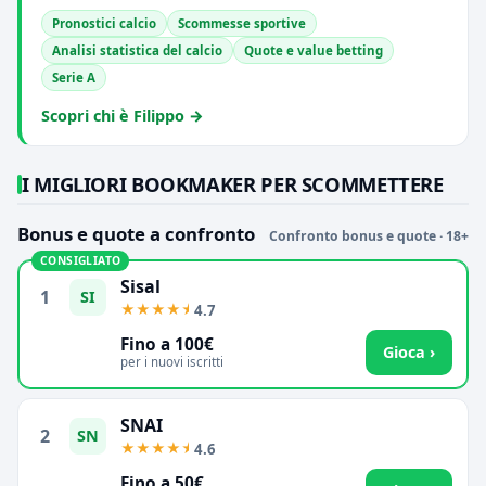
Pronostici calcio
Scommesse sportive
Analisi statistica del calcio
Quote e value betting
Serie A
Scopri chi è Filippo →
I MIGLIORI BOOKMAKER PER SCOMMETTERE
Bonus e quote a confronto
Confronto bonus e quote · 18+
CONSIGLIATO
Sisal
1
SI
★
★
★
★
★
4.7
Fino a 100€
Gioca ›
per i nuovi iscritti
SNAI
2
SN
★
★
★
★
★
4.6
Fino a 50€