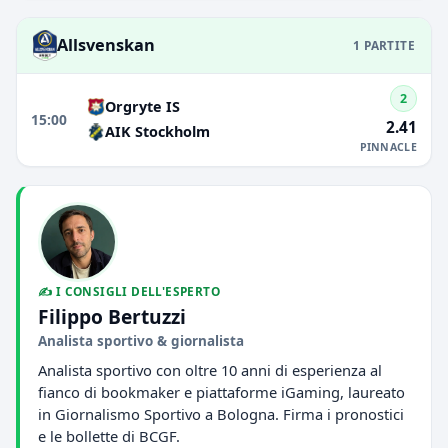
Allsvenskan
1 PARTITE
2
Orgryte IS
15:00
2.41
AIK Stockholm
PINNACLE
✍️ I CONSIGLI DELL'ESPERTO
Filippo Bertuzzi
Analista sportivo & giornalista
Analista sportivo con oltre 10 anni di esperienza al
fianco di bookmaker e piattaforme iGaming, laureato
in Giornalismo Sportivo a Bologna. Firma i pronostici
e le bollette di BCGF.