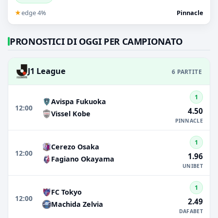
★
edge 4%
Pinnacle
PRONOSTICI DI OGGI PER CAMPIONATO
J1 League
6 PARTITE
1
Avispa Fukuoka
12:00
4.50
Vissel Kobe
PINNACLE
1
Cerezo Osaka
12:00
1.96
Fagiano Okayama
UNIBET
1
FC Tokyo
12:00
2.49
Machida Zelvia
DAFABET