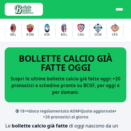
MIL
ROM
ATA
BOL
CAG
COM
CRE
F
BOLLETTE CALCIO GIÀ
FATTE OGGI
Scopri le ultime
bollette calcio già fatte oggi
: +20
pronostici e schedine pronte su
BCGF
, per oggi e
per domani.
🔞 18+
Gioco regolamentato ADM
Quote aggiornate
+20 pronostici al giorno
Le
bollette calcio già fatte
di oggi nascono da un