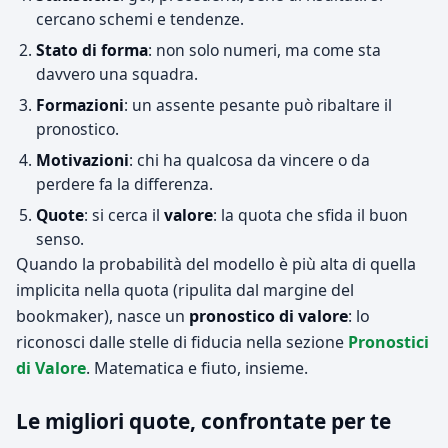
cercano schemi e tendenze.
Stato di forma
: non solo numeri, ma come sta
davvero una squadra.
Formazioni
: un assente pesante può ribaltare il
pronostico.
Motivazioni
: chi ha qualcosa da vincere o da
perdere fa la differenza.
Quote
: si cerca il
valore
: la quota che sfida il buon
senso.
Quando la probabilità del modello è più alta di quella
implicita nella quota (ripulita dal margine del
bookmaker), nasce un
pronostico di valore
: lo
riconosci dalle stelle di fiducia nella sezione
Pronostici
di Valore
. Matematica e fiuto, insieme.
Le migliori quote, confrontate per te