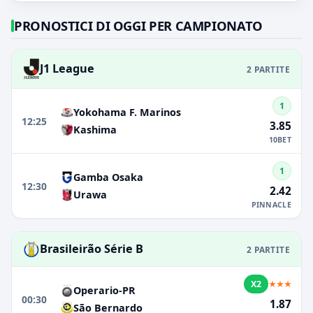
PRONOSTICI DI OGGI PER CAMPIONATO
J1 League
2 PARTITE
1
Yokohama F. Marinos
12:25
3.85
Kashima
10BET
1
Gamba Osaka
12:30
2.42
Urawa
PINNACLE
Brasileirão Série B
2 PARTITE
X2
★★★
Operario-PR
00:30
1.87
São Bernardo