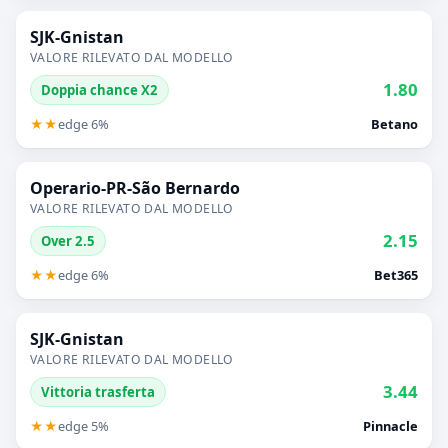
SJK-Gnistan
VALORE RILEVATO DAL MODELLO
1.80
Doppia chance X2
★★
edge 6%
Betano
Operario-PR-São Bernardo
VALORE RILEVATO DAL MODELLO
2.15
Over 2.5
★★
edge 6%
Bet365
SJK-Gnistan
VALORE RILEVATO DAL MODELLO
3.44
Vittoria trasferta
★★
edge 5%
Pinnacle