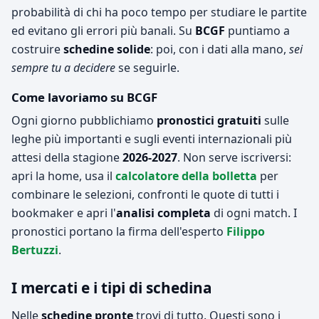
probabilità di chi ha poco tempo per studiare le partite
ed evitano gli errori più banali. Su
BCGF
puntiamo a
costruire
schedine solide
: poi, con i dati alla mano,
sei
sempre tu a decidere
se seguirle.
Come lavoriamo su BCGF
Ogni giorno pubblichiamo
pronostici gratuiti
sulle
leghe più importanti e sugli eventi internazionali più
attesi della stagione
2026-2027
. Non serve iscriversi:
apri la home, usa il
calcolatore della bolletta
per
combinare le selezioni, confronti le quote di tutti i
bookmaker e apri l'
analisi completa
di ogni match. I
pronostici portano la firma dell'esperto
Filippo
Bertuzzi
.
I mercati e i tipi di schedina
Nelle
schedine pronte
trovi di tutto. Questi sono i