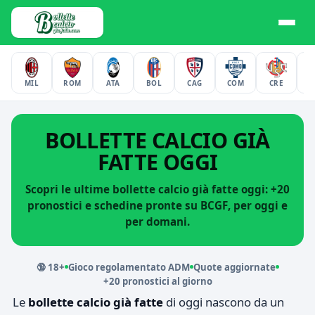
MIL
ROM
ATA
BOL
CAG
COM
CRE
F
BOLLETTE CALCIO GIÀ
FATTE OGGI
Scopri le ultime
bollette calcio già fatte oggi
: +20
pronostici e schedine pronte su
BCGF
, per oggi e
per domani.
🔞 18+
Gioco regolamentato ADM
Quote aggiornate
+20 pronostici al giorno
Le
bollette calcio già fatte
di oggi nascono da un