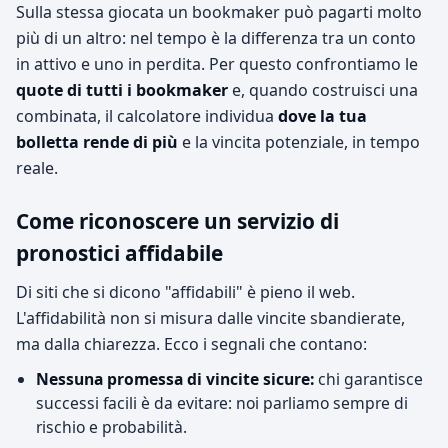
Sulla stessa giocata un bookmaker può pagarti molto
più di un altro: nel tempo è la differenza tra un conto
in attivo e uno in perdita. Per questo confrontiamo le
quote di tutti i bookmaker
e, quando costruisci una
combinata, il calcolatore individua
dove la tua
bolletta rende di più
e la vincita potenziale, in tempo
reale.
Come riconoscere un servizio di
pronostici affidabile
Di siti che si dicono "affidabili" è pieno il web.
L'affidabilità non si misura dalle vincite sbandierate,
ma dalla chiarezza. Ecco i segnali che contano:
Nessuna promessa di vincite sicure:
chi garantisce
successi facili è da evitare: noi parliamo sempre di
rischio e probabilità.