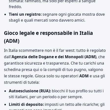
stimata: raffinato, ma solo per esperti a sangue
freddo.
Tieni un registro:
segnare ogni giocata mostra dove
sbagli e quali mercati sono davvero amici.
Gioco legale e responsabile in Italia
(ADM)
In Italia scommettere non è il far west: tutto è regolato
dall'
Agenzia delle Dogane e dei Monopoli (ADM)
, che
garantisce sicurezza e trasparenza. Che tu carichi una
schedina presa qui o la compili di tuo pugno, valgono
le stesse regole. Gioca solo su operatori
ADM
e usa gli
strumenti di tutela:
Autoesclusione (RUA):
blocchi il tuo profilo su tutti i
siti italiani, per un periodo o per sempre.
Limiti di deposito:
imposti un tetto alle ricariche; gli