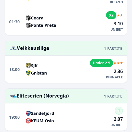
BETANO
X2
★★
Ceara
01:30
3.10
Ponte Preta
UNIBET
Veikkausliiga
1 PARTITE
Under 2.5
★★★
SJK
18:00
2.36
Gnistan
PINNACLE
Eliteserien (Norvegia)
1 PARTITE
1
Sandefjord
19:00
2.07
KFUM Oslo
UNIBET