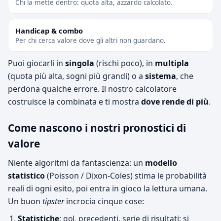
Chi la mette dentro: quota alta, azzardo calcolato.
Handicap & combo
Per chi cerca valore dove gli altri non guardano.
Puoi giocarli in
singola
(rischi poco), in
multipla
(quota più alta, sogni più grandi) o a
sistema
, che
perdona qualche errore. Il nostro calcolatore
costruisce la combinata e ti mostra
dove rende di più
.
Come nascono i nostri pronostici di
valore
Niente algoritmi da fantascienza: un
modello
statistico
(Poisson / Dixon-Coles) stima le probabilità
reali di ogni esito, poi entra in gioco la lettura umana.
Un buon
tipster
incrocia cinque cose:
Statistiche
: gol, precedenti, serie di risultati: si