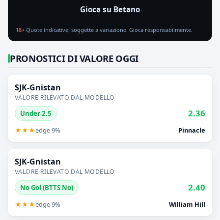
Gioca su Betano
18+
Quote indicative, soggette a variazione. Gioca responsabilmente.
PRONOSTICI DI VALORE OGGI
SJK-Gnistan
VALORE RILEVATO DAL MODELLO
2.36
Under 2.5
★★★
edge 9%
Pinnacle
SJK-Gnistan
VALORE RILEVATO DAL MODELLO
2.40
No Gol (BTTS No)
★★★
edge 9%
William Hill