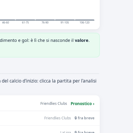
46-60
61-75
76-90
91-105
106-120
dimento e gol: è lì che si nasconde il
valore
.
a
del calcio d'inizio: clicca la partita per l'analisi
Friendlies Clubs
Pronostico ›
Friendlies Clubs
🔒 fra breve
LaLiga
🔒 fra breve