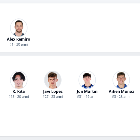
Álex Remiro
#1 · 30 anni
K. Kita
Javi López
Jon Martín
Aihen Muñoz
#15 · 20 anni
#27 · 23 anni
#31 · 19 anni
#3 · 28 anni