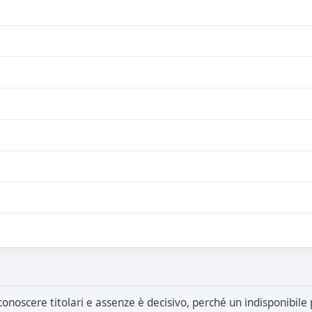
conoscere titolari e assenze è decisivo, perché un indisponibile