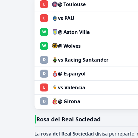
@ Toulouse
L
vs PAU
L
@ Aston Villa
W
@ Wolves
W
vs Racing Santander
D
@ Espanyol
D
vs Valencia
L
@ Girona
D
Rosa del Real Sociedad
La
rosa del Real Sociedad
divisa per reparto: 