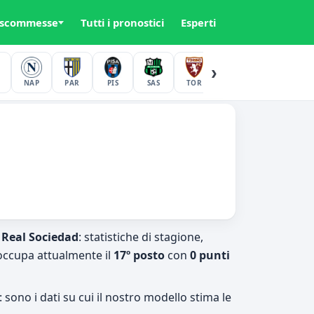
 scommesse
Tutti i pronostici
Esperti
›
NAP
PAR
PIS
SAS
TOR
UDI
VER
l
Real Sociedad
: statistiche di stagione,
occupa attualmente il
17º posto
con
0 punti
 sono i dati su cui il nostro modello stima le