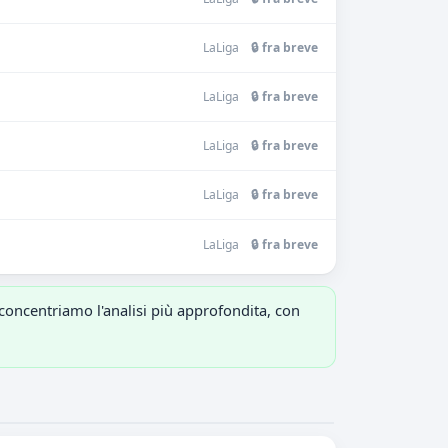
LaLiga
🔒 fra breve
LaLiga
🔒 fra breve
LaLiga
🔒 fra breve
LaLiga
🔒 fra breve
LaLiga
🔒 fra breve
 concentriamo l'analisi più approfondita, con