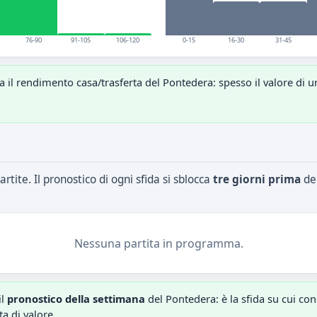
76-90
91-105
106-120
0-15
16-30
31-45
 il rendimento casa/trasferta del Pontedera: spesso il valore di un
rtite. Il pronostico di ogni sfida si sblocca
tre giorni prima
del
Nessuna partita in programma.
il
pronostico della settimana
del Pontedera: è la sfida su cui con
ta di valore.