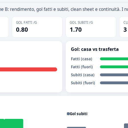
ne B: rendimento, gol fatti e subiti, clean sheet e continuità. I
GOL FATTI /G
GOL SUBITI /G
CL
0.80
1.70
Gol: casa vs trasferta
Fatti (casa)
Fatti (fuori)
Subiti (casa)
Subiti (fuori)
Gol subiti