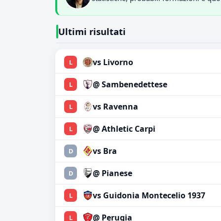
Ultimi risultati
vs Livorno
L
@ Sambenedettese
L
vs Ravenna
L
@ Athletic Carpi
L
vs Bra
D
@ Pianese
D
vs Guidonia Montecelio 1937
L
@ Perugia
L