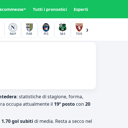
 scommesse
Tutti i pronostici
Esperti
›
NAP
PAR
PIS
SAS
TOR
UDI
VER
ntedera
: statistiche di stagione, forma,
ra occupa attualmente il
19º posto
con
20
e
1.70 gol subiti
di media. Resta a secco nel