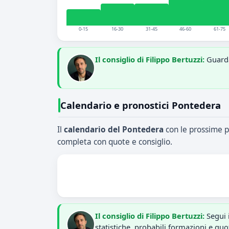
0-15
16-30
31-45
46-60
61-75
Il consiglio di Filippo Bertuzzi:
Guarda
Calendario e pronostici Pontedera
Il
calendario del Pontedera
con le prossime pa
completa con quote e consiglio.
Il consiglio di Filippo Bertuzzi:
Segui 
statistiche, probabili formazioni e quo