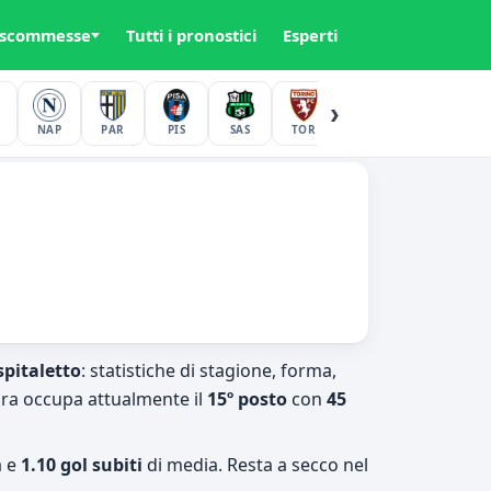
 scommesse
Tutti i pronostici
Esperti
›
NAP
PAR
PIS
SAS
TOR
UDI
VER
pitaletto
: statistiche di stagione, forma,
ra occupa attualmente il
15º posto
con
45
a e
1.10 gol subiti
di media. Resta a secco nel