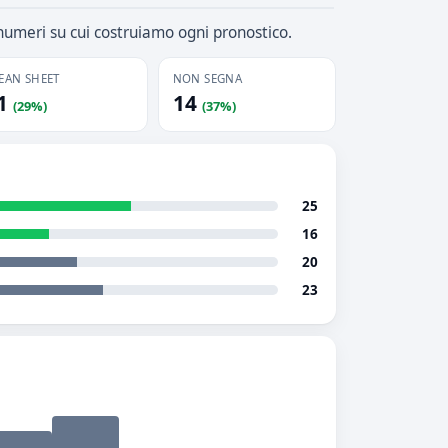
I numeri su cui costruiamo ogni pronostico.
EAN SHEET
NON SEGNA
1
14
(29%)
(37%)
25
16
20
23