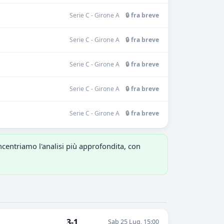
Serie C - Girone A
🔒 fra breve
Serie C - Girone A
🔒 fra breve
Serie C - Girone A
🔒 fra breve
Serie C - Girone A
🔒 fra breve
Serie C - Girone A
🔒 fra breve
oncentriamo l'analisi più approfondita, con
3-1
Sab 25 Lug, 15:00