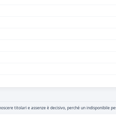
noscere titolari e assenze è decisivo, perché un indisponibile p