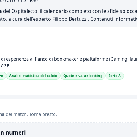
ercati Gol e Over.
a
del Ospitaletto, il calendario completo con le sfide sbloccabi
nto, a cura dell'esperto Filippo Bertuzzi. Contenuti informat
ni di esperienza al fianco di bookmaker e piattaforme iGaming, la
 BCGF.
ve
Analisi statistica del calcio
Quote e value betting
Serie A
ima
del match. Torna presto.
 in numeri