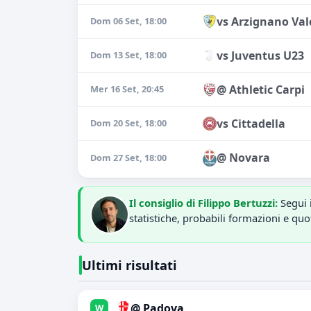
vs Arzignano Va
Dom 06 Set, 18:00
vs Juventus U23
Dom 13 Set, 18:00
@ Athletic Carpi
Mer 16 Set, 20:45
vs Cittadella
Dom 20 Set, 18:00
@ Novara
Dom 27 Set, 18:00
Il consiglio di Filippo Bertuzzi:
Segui 
statistiche, probabili formazioni e quo
Ultimi risultati
@ Padova
W