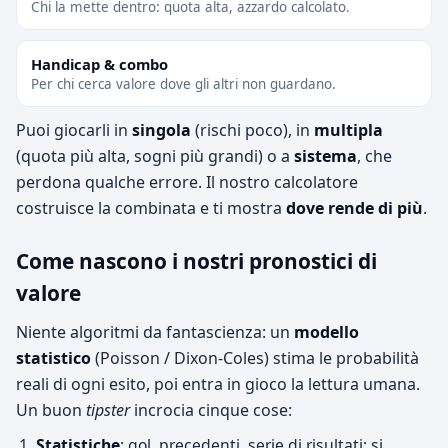
Chi la mette dentro: quota alta, azzardo calcolato.
Handicap & combo
Per chi cerca valore dove gli altri non guardano.
Puoi giocarli in
singola
(rischi poco), in
multipla
(quota più alta, sogni più grandi) o a
sistema
, che
perdona qualche errore. Il nostro calcolatore
costruisce la combinata e ti mostra
dove rende di più
.
Come nascono i nostri pronostici di
valore
Niente algoritmi da fantascienza: un
modello
statistico
(Poisson / Dixon-Coles) stima le probabilità
reali di ogni esito, poi entra in gioco la lettura umana.
Un buon
tipster
incrocia cinque cose:
Statistiche
: gol, precedenti, serie di risultati: si