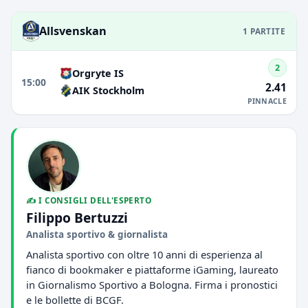
Allsvenskan
1 PARTITE
2
Orgryte IS
15:00
2.41
AIK Stockholm
PINNACLE
✍️ I CONSIGLI DELL'ESPERTO
Filippo Bertuzzi
Analista sportivo & giornalista
Analista sportivo con oltre 10 anni di esperienza al
fianco di bookmaker e piattaforme iGaming, laureato
in Giornalismo Sportivo a Bologna. Firma i pronostici
e le bollette di BCGF.