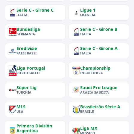
Serie C - Girone C
Ligue 1
ITALIA
FRANCIA
Bundesliga
Serie C - Girone B
GERMANIA
ITALIA
Eredivisie
Serie C - Girone A
PAESI BASSI
ITALIA
Liga Portugal
Championship
PORTOGALLO
INGHILTERRA
Süper Lig
Saudi Pro League
TURCHIA
ARABIA SAUDITA
MLS
Brasileirão Série A
USA
BRASILE
Primera División
Liga MX
Argentina
MESSICO