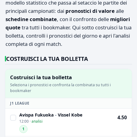
modello statistico che passa al setaccio le partite dei
principali campionati: dai
pronostici di valore
alle
schedine combinate
, con il confronto delle
migliori
quote
tra tutti i bookmaker. Qui sotto costruisci la tua
bolletta, controlli i pronostici del giorno e apri l'analisi
completa di ogni match.
COSTRUISCI LA TUA BOLLETTA
Costruisci la tua bolletta
Seleziona i pronostici e confronta la combinata su tutti i
bookmaker
J1 LEAGUE
Avispa Fukuoka
-
Vissel Kobe
4.50
12:00 ·
analisi
1