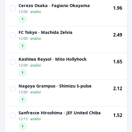
Cerezo Osaka
-
Fagiano Okayama
1.96
12:00 ·
analisi
1
FC Tokyo
-
Machida Zelvia
2.49
12:00 ·
analisi
1
Kashiwa Reysol
-
Mito Hollyhock
1.65
12:00 ·
analisi
1
Nagoya Grampus
-
Shimizu S-pulse
2.12
12:00 ·
analisi
1
Sanfrecce Hiroshima
-
JEF United Chiba
1.52
12:15 ·
analisi
1