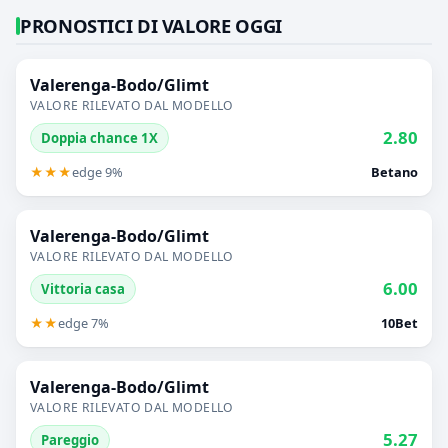
PRONOSTICI DI VALORE OGGI
Valerenga-Bodo/Glimt
VALORE RILEVATO DAL MODELLO
2.80
Doppia chance 1X
★★★
edge 9%
Betano
Valerenga-Bodo/Glimt
VALORE RILEVATO DAL MODELLO
6.00
Vittoria casa
★★
edge 7%
10Bet
Valerenga-Bodo/Glimt
VALORE RILEVATO DAL MODELLO
5.27
Pareggio