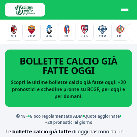
MIL
ROM
ATA
BOL
CAG
COM
CRE
F
BOLLETTE CALCIO GIÀ
FATTE OGGI
Scopri le ultime
bollette calcio già fatte oggi
: +20
pronostici e schedine pronte su
BCGF
, per oggi e
per domani.
🔞 18+
Gioco regolamentato ADM
Quote aggiornate
+20 pronostici al giorno
Le
bollette calcio già fatte
di oggi nascono da un