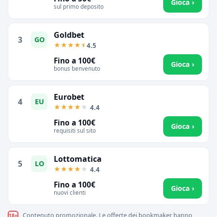
Gioca ›
sul primo deposito
Goldbet
3
GO
★
★
★
★
★
4.5
Fino a 100€
Gioca ›
bonus benvenuto
Eurobet
4
EU
★
★
★
★
★
4.4
Fino a 100€
Gioca ›
requisiti sul sito
Lottomatica
5
LO
★
★
★
★
★
4.4
Fino a 100€
Gioca ›
nuovi clienti
Contenuto promozionale. Le offerte dei bookmaker hanno
18+