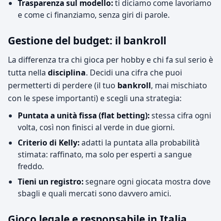
Trasparenza sul modello:
ti diciamo come lavoriamo
e come ci finanziamo, senza giri di parole.
Gestione del budget: il bankroll
La differenza tra chi gioca per hobby e chi fa sul serio è
tutta nella
disciplina
. Decidi una cifra che puoi
permetterti di perdere (il tuo
bankroll
, mai mischiato
con le spese importanti) e scegli una strategia:
Puntata a unità fissa (flat betting):
stessa cifra ogni
volta, così non finisci al verde in due giorni.
Criterio di Kelly:
adatti la puntata alla probabilità
stimata: raffinato, ma solo per esperti a sangue
freddo.
Tieni un registro:
segnare ogni giocata mostra dove
sbagli e quali mercati sono davvero amici.
Gioco legale e responsabile in Italia