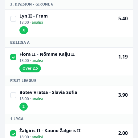
3. DIVISION - GIRONE 6
Lyn II
-
Fram
5.40
18:00 ·
analisi
X
ESILIIGA A
Flora II
-
Nõmme Kalju II
1.19
18:00 ·
analisi
Over 2.5
FIRST LEAGUE
Botev Vratsa
-
Slavia Sofia
3.90
18:00 ·
analisi
2
1 LYGA
Žalgiris II
-
Kauno Žalgiris II
2.00
18:00 ·
analisi