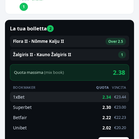
1
La tua bolletta
2
Flora II - Nõmme Kalju II
Over 2.5
Žalgiris II - Kauno Žalgiris II
1
2.38
Quota massima
(mix book)
BOOKMAKER
QUOTA
VINCITA
1xBet
2.34
€23.44
Superbet
2.30
€23.00
Betfair
2.22
€22.23
Unibet
2.02
€20.20