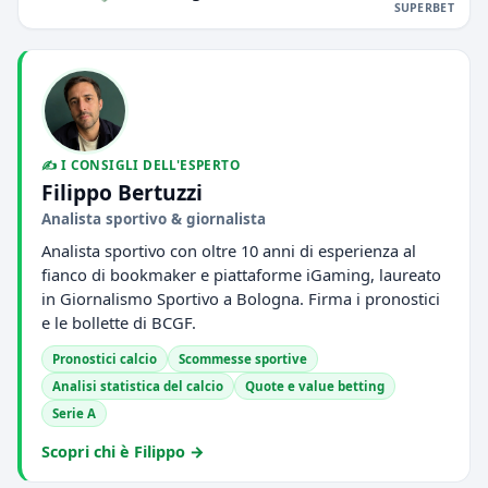
SUPERBET
✍️ I CONSIGLI DELL'ESPERTO
Filippo Bertuzzi
Analista sportivo & giornalista
Analista sportivo con oltre 10 anni di esperienza al
fianco di bookmaker e piattaforme iGaming, laureato
in Giornalismo Sportivo a Bologna. Firma i pronostici
e le bollette di BCGF.
Pronostici calcio
Scommesse sportive
Analisi statistica del calcio
Quote e value betting
Serie A
Scopri chi è Filippo →