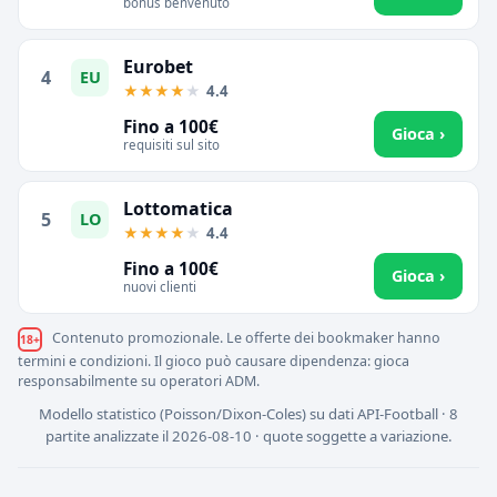
bonus benvenuto
Eurobet
4
EU
★
★
★
★
★
4.4
Fino a 100€
Gioca ›
requisiti sul sito
Lottomatica
5
LO
★
★
★
★
★
4.4
Fino a 100€
Gioca ›
nuovi clienti
Contenuto promozionale. Le offerte dei bookmaker hanno
18+
termini e condizioni. Il gioco può causare dipendenza: gioca
responsabilmente su operatori ADM.
Modello statistico (Poisson/Dixon-Coles) su dati API-Football · 8
partite analizzate il 2026-08-10 · quote soggette a variazione.