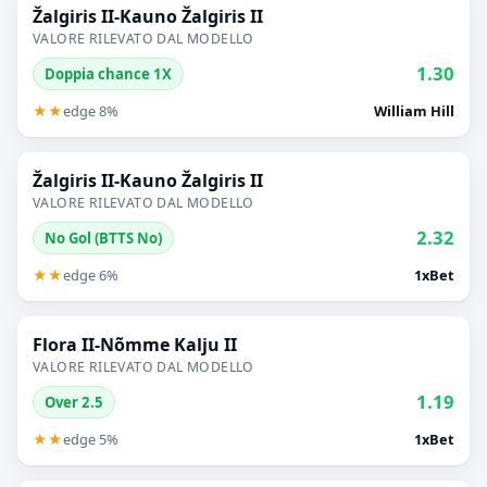
Žalgiris II-Kauno Žalgiris II
VALORE RILEVATO DAL MODELLO
1.30
Doppia chance 1X
★★
edge 8%
William Hill
Žalgiris II-Kauno Žalgiris II
VALORE RILEVATO DAL MODELLO
2.32
No Gol (BTTS No)
★★
edge 6%
1xBet
Flora II-Nõmme Kalju II
VALORE RILEVATO DAL MODELLO
1.19
Over 2.5
★★
edge 5%
1xBet