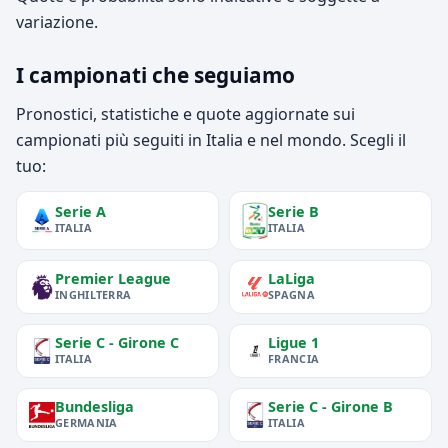
variazione.
I campionati che seguiamo
Pronostici, statistiche e quote aggiornate sui
campionati più seguiti in Italia e nel mondo. Scegli il
tuo:
Serie A
Serie B
ITALIA
ITALIA
Premier League
LaLiga
INGHILTERRA
SPAGNA
Serie C - Girone C
Ligue 1
ITALIA
FRANCIA
Bundesliga
Serie C - Girone B
GERMANIA
ITALIA