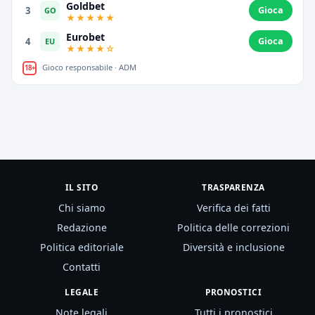
Goldbet
Gioca
3
GO
★★★★★
Eurobet
Gioca
4
EU
★★★★☆
Gioco responsabile · ADM
18+
IL SITO
TRASPARENZA
Chi siamo
Verifica dei fatti
Redazione
Politica delle correzioni
Politica editoriale
Diversità e inclusione
Contatti
LEGALE
PRONOSTICI
Note legali
Tutti i pronostici