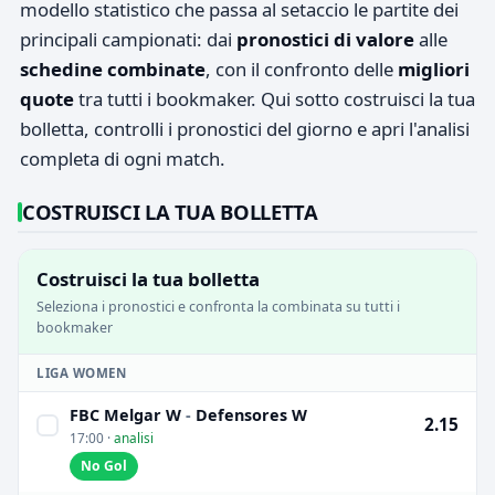
modello statistico che passa al setaccio le partite dei
principali campionati: dai
pronostici di valore
alle
schedine combinate
, con il confronto delle
migliori
quote
tra tutti i bookmaker. Qui sotto costruisci la tua
bolletta, controlli i pronostici del giorno e apri l'analisi
completa di ogni match.
COSTRUISCI LA TUA BOLLETTA
Costruisci la tua bolletta
Seleziona i pronostici e confronta la combinata su tutti i
bookmaker
LIGA WOMEN
FBC Melgar W
-
Defensores W
2.15
17:00 ·
analisi
No Gol