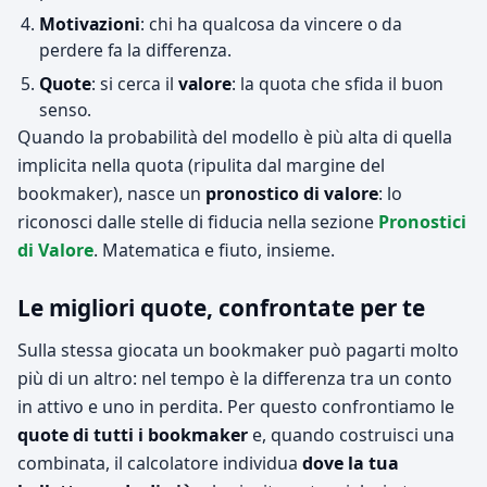
Motivazioni
: chi ha qualcosa da vincere o da
perdere fa la differenza.
Quote
: si cerca il
valore
: la quota che sfida il buon
senso.
Quando la probabilità del modello è più alta di quella
implicita nella quota (ripulita dal margine del
bookmaker), nasce un
pronostico di valore
: lo
riconosci dalle stelle di fiducia nella sezione
Pronostici
di Valore
. Matematica e fiuto, insieme.
Le migliori quote, confrontate per te
Sulla stessa giocata un bookmaker può pagarti molto
più di un altro: nel tempo è la differenza tra un conto
in attivo e uno in perdita. Per questo confrontiamo le
quote di tutti i bookmaker
e, quando costruisci una
combinata, il calcolatore individua
dove la tua