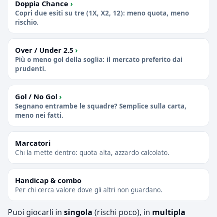
Doppia Chance
›
Copri due esiti su tre (1X, X2, 12): meno quota, meno
rischio.
Over / Under 2.5
›
Più o meno gol della soglia: il mercato preferito dai
prudenti.
Gol / No Gol
›
Segnano entrambe le squadre? Semplice sulla carta,
meno nei fatti.
Marcatori
Chi la mette dentro: quota alta, azzardo calcolato.
Handicap & combo
Per chi cerca valore dove gli altri non guardano.
Puoi giocarli in
singola
(rischi poco), in
multipla