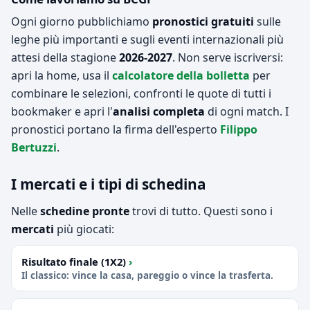
Ogni giorno pubblichiamo
pronostici gratuiti
sulle
leghe più importanti e sugli eventi internazionali più
attesi della stagione
2026-2027
. Non serve iscriversi:
apri la home, usa il
calcolatore della bolletta
per
combinare le selezioni, confronti le quote di tutti i
bookmaker e apri l'
analisi completa
di ogni match. I
pronostici portano la firma dell'esperto
Filippo
Bertuzzi
.
I mercati e i tipi di schedina
Nelle
schedine pronte
trovi di tutto. Questi sono i
mercati
più giocati:
Risultato finale (1X2)
›
Il classico: vince la casa, pareggio o vince la trasferta.