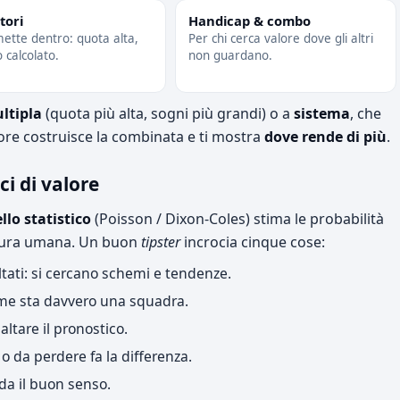
tori
Handicap & combo
mette dentro: quota alta,
Per chi cerca valore dove gli altri
 calcolato.
non guardano.
ltipla
(quota più alta, sogni più grandi) o a
sistema
, che
ore costruisce la combinata e ti mostra
dove rende di più
.
i di valore
lo statistico
(Poisson / Dixon-Coles) stima le probabilità
lettura umana. Un buon
tipster
incrocia cinque cose:
sultati: si cercano schemi e tendenze.
me sta davvero una squadra.
ltare il pronostico.
 o da perdere fa la differenza.
ida il buon senso.