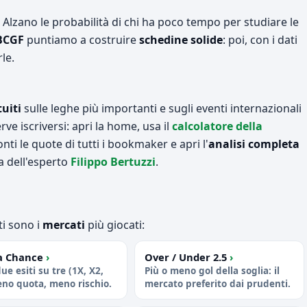
Alzano le probabilità di chi ha poco tempo per studiare le
BCGF
puntiamo a costruire
schedine solide
: poi, con i dati
le.
tuiti
sulle leghe più importanti e sugli eventi internazionali
rve iscriversi: apri la home, usa il
calcolatore della
ti le quote di tutti i bookmaker e apri l'
analisi completa
a dell'esperto
Filippo Bertuzzi
.
ti sono i
mercati
più giocati:
a Chance
›
Over / Under 2.5
›
ue esiti su tre (1X, X2,
Più o meno gol della soglia: il
eno quota, meno rischio.
mercato preferito dai prudenti.