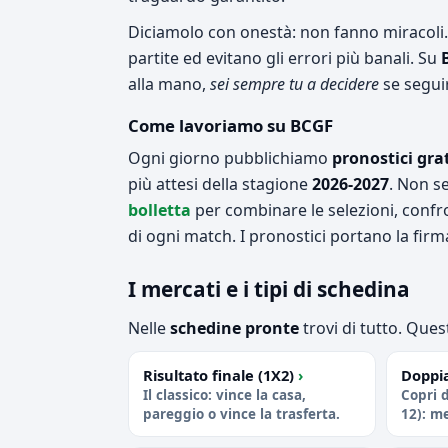
Diciamolo con onestà: non fanno miracoli. 
partite ed evitano gli errori più banali. Su
alla mano,
sei sempre tu a decidere
se seguir
Come lavoriamo su BCGF
Ogni giorno pubblichiamo
pronostici gra
più attesi della stagione
2026-2027
. Non se
bolletta
per combinare le selezioni, confron
di ogni match. I pronostici portano la firm
I mercati e i tipi di schedina
Nelle
schedine pronte
trovi di tutto. Ques
Risultato finale (1X2)
›
Doppi
Il classico: vince la casa,
Copri d
pareggio o vince la trasferta.
12): m