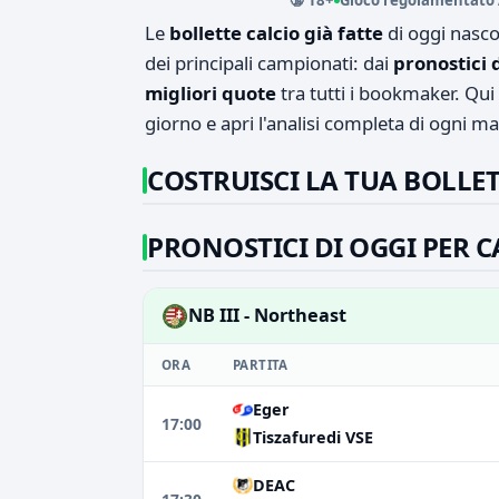
🔞 18+
Gioco regolamentato
Le
bollette calcio già fatte
di oggi nasco
dei principali campionati: dai
pronostici 
migliori quote
tra tutti i bookmaker. Qui s
giorno e apri l'analisi completa di ogni ma
COSTRUISCI LA TUA BOLLE
PRONOSTICI DI OGGI PER
NB III - Northeast
ORA
PARTITA
Eger
17:00
Tiszafuredi VSE
DEAC