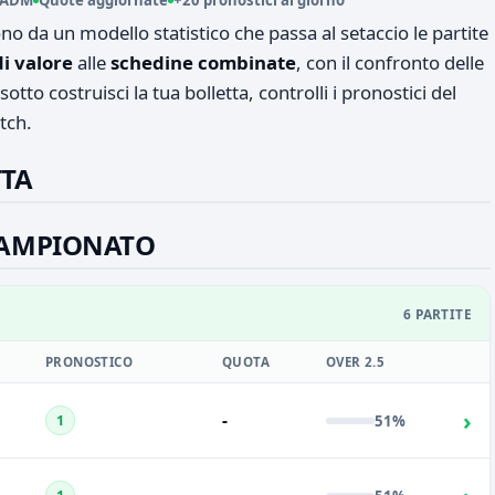
 ADM
Quote aggiornate
+20 pronostici al giorno
no da un modello statistico che passa al setaccio le partite
di valore
alle
schedine combinate
, con il confronto delle
otto costruisci la tua bolletta, controlli i pronostici del
tch.
TTA
 CAMPIONATO
6 PARTITE
PRONOSTICO
QUOTA
OVER 2.5
›
-
51%
1