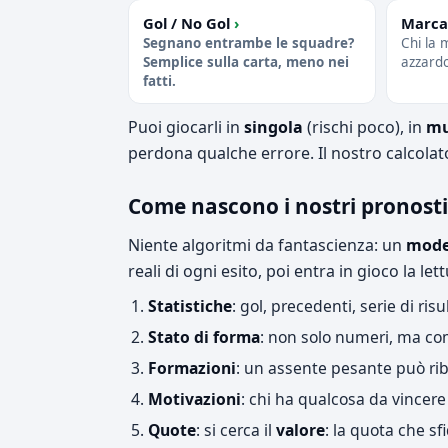
Gol / No Gol
›
Marca
Segnano entrambe le squadre?
Chi la 
Semplice sulla carta, meno nei
azzardo
fatti.
Puoi giocarli in
singola
(rischi poco), in
mu
perdona qualche errore. Il nostro calcolat
Come nascono i nostri pronostic
Niente algoritmi da fantascienza: un
model
reali di ogni esito, poi entra in gioco la 
Statistiche
: gol, precedenti, serie di ri
Stato di forma
: non solo numeri, ma co
Formazioni
: un assente pesante può riba
Motivazioni
: chi ha qualcosa da vincere
Quote
: si cerca il
valore
: la quota che sf