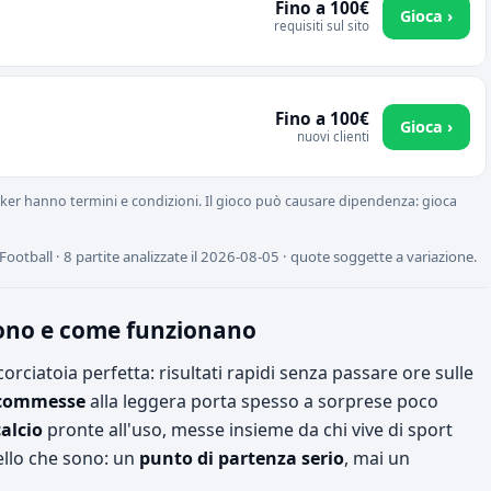
Fino a 100€
Gioca ›
requisiti sul sito
Fino a 100€
Gioca ›
nuovi clienti
r hanno termini e condizioni. Il gioco può causare dipendenza: gioca
Football · 8 partite analizzate il 2026-08-05 · quote soggette a variazione.
 sono e come funzionano
rciatoia perfetta: risultati rapidi senza passare ore sulle
scommesse
alla leggera porta spesso a sorprese poco
calcio
pronte all'uso, messe insieme da chi vive di sport
ello che sono: un
punto di partenza serio
, mai un