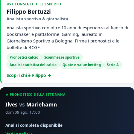
✍️ I CONSIGLI DELL'ESPERTO
Filippo Bertuzzi
Analista sportivo & giornalista
Analista sportivo con oltre 10 anni di esperienza al fianco di
bookmaker e piattaforme iGaming, laureato in
Giornalismo Sportivo a Bologna. Firma i pronostici e le
bollette di BCGF.
Pronostici calcio
Scommesse sportive
Analisi statistica del calcio
Quote e value betting
Serie A
Scopri chi è Filippo →
★ PRONOSTICO DELLA SETTIMANA
Ilves
vs
Mariehamn
dom 09 ago, 17:00
Analisi completa disponibile
Vedi analisi ›