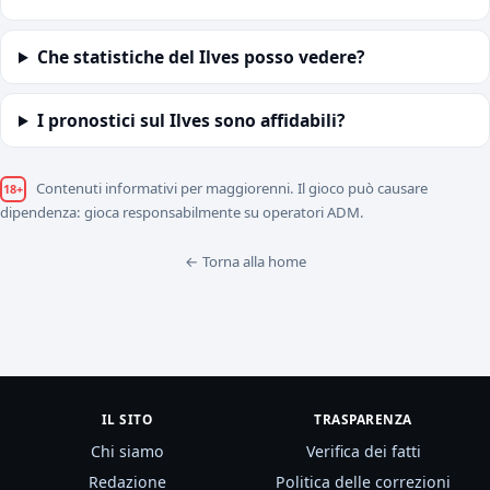
Che statistiche del Ilves posso vedere?
I pronostici sul Ilves sono affidabili?
Contenuti informativi per maggiorenni. Il gioco può causare
18+
dipendenza: gioca responsabilmente su operatori ADM.
← Torna alla home
IL SITO
TRASPARENZA
Chi siamo
Verifica dei fatti
Redazione
Politica delle correzioni