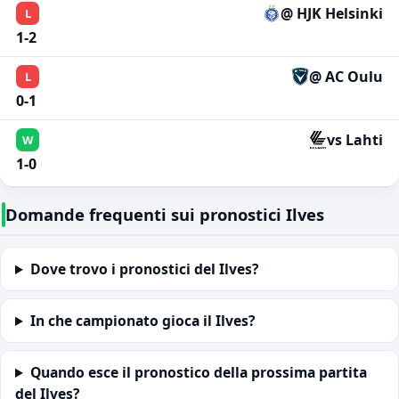
@ HJK Helsinki
L
1-2
@ AC Oulu
L
0-1
vs Lahti
W
1-0
Domande frequenti sui pronostici Ilves
Dove trovo i pronostici del Ilves?
In che campionato gioca il Ilves?
Quando esce il pronostico della prossima partita
del Ilves?