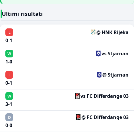
Ultimi risultati
@ HNK Rijeka
L
0-1
vs Stjarnan
W
1-0
@ Stjarnan
L
0-1
vs FC Differdange 03
W
3-1
@ FC Differdange 03
D
0-0