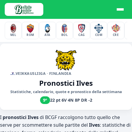
MIL
ROM
ATA
BOL
CAG
COM
CRE
F
VEIKKAUSLIIGA · FINLANDIA
Pronostici Ilves
Statistiche, calendario, quote e pronostico della settimana
9º
22 pt
·
6V 4N 8P
·
DR -2
I
pronostici Ilves
di BCGF raccolgono tutto quello che
serve per scommettere sulle partite del
Ilves
: statistiche di