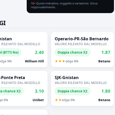
18+
Quote indicative, soggette a variazione. Gioca
responsabilmente.
GI
nistan
Operario-PR-São Bernardo
 RILEVATO DAL MODELLO
VALORE RILEVATO DAL MODELLO
2.40
1.87
l (BTTS No)
Doppia chance X2
edge 9%
William Hill
★★★
edge 8%
Betano
-Ponte Preta
SJK-Gnistan
 RILEVATO DAL MODELLO
VALORE RILEVATO DAL MODELLO
3.10
1.80
ia chance X2
Doppia chance X2
ge 6%
Unibet
★★
edge 6%
Betano