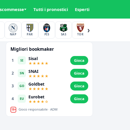
 scommesse
Tutti i pronostici
Esperti
›
NAP
PAR
PIS
SAS
TOR
UDI
VER
Migliori bookmaker
Sisal
Gioca
1
SI
★★★★★
SNAI
Gioca
2
SN
★★★★★
Goldbet
Gioca
3
GO
★★★★★
Eurobet
Gioca
4
EU
★★★★☆
Gioco responsabile · ADM
18+