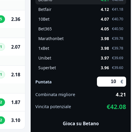
Betfair
4.12
€41.18
2.36
10Bet
4.07
€40.70
.5
Bet365
4.05
€40.50
Marathonbet
3.98
€39.78
2.07
1
1xBet
3.98
€39.78
Unibet
3.97
€39.69
Superbet
3.96
€39.60
2.18
1
€
Puntata
4.21
Combinata migliore
1.87
2
€42.08
Vincita potenziale
3.10
2
Gioca su Betano