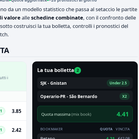
 ADM
Quote aggiornate
+20 pronostici al giorno
no da un modello statistico che passa al setaccio le partite
di valore
alle
schedine combinate
, con il confronto delle
otto costruisci la tua bolletta, controlli i pronostici del
tch.
TTA
La tua bolletta
2
tti i
SJK - Gnistan
Under 2.5
Operario-PR - São Bernardo
X2
3.85
1
4.41
Quota massima
(mix book)
BOOKMAKER
QUOTA
VINCITA
2.42
1
Betano
4.21
€42.08