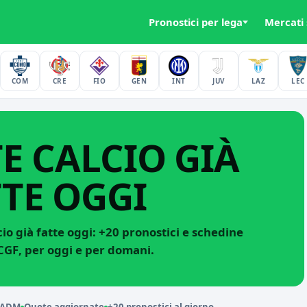
Pronostici per lega
Mercati
COM
CRE
FIO
GEN
INT
JUV
LAZ
LEC
E CALCIO GIÀ
TTE OGGI
cio già fatte oggi
: +20 pronostici e schedine
CGF
, per oggi e per domani.