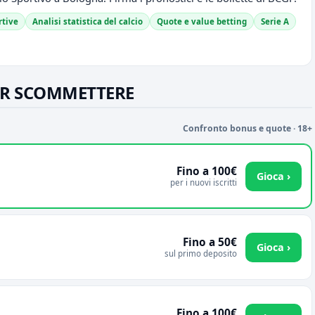
tive
Analisi statistica del calcio
Quote e value betting
Serie A
ER SCOMMETTERE
Confronto bonus e quote · 18+
Fino a 100€
Gioca ›
per i nuovi iscritti
Fino a 50€
Gioca ›
sul primo deposito
Fino a 100€