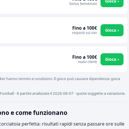
Gioca ›
bonus benvenuto
Fino a 100€
Gioca ›
requisiti sul sito
Fino a 100€
Gioca ›
nuovi clienti
r hanno termini e condizioni. Il gioco può causare dipendenza: gioca
Football · 8 partite analizzate il 2026-08-07 · quote soggette a variazione.
 sono e come funzionano
rciatoia perfetta: risultati rapidi senza passare ore sulle