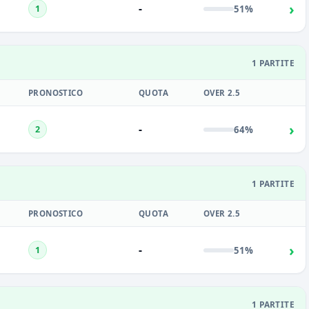
›
-
51%
1
1 PARTITE
PRONOSTICO
QUOTA
OVER 2.5
›
-
64%
2
1 PARTITE
PRONOSTICO
QUOTA
OVER 2.5
›
-
51%
1
1 PARTITE