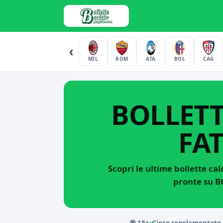
‹
MIL
ROM
ATA
BOL
CAG
BOLLETT
FA
Scopri le ultime
bollette cal
pronte su
B