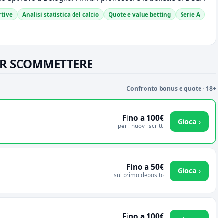
tive
Analisi statistica del calcio
Quote e value betting
Serie A
ER SCOMMETTERE
Confronto bonus e quote · 18+
Fino a 100€
Gioca ›
per i nuovi iscritti
Fino a 50€
Gioca ›
sul primo deposito
Fino a 100€