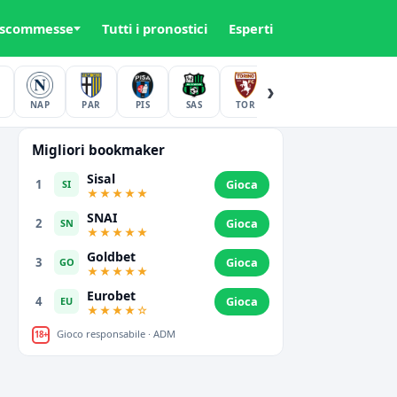
 scommesse
Tutti i pronostici
Esperti
›
NAP
PAR
PIS
SAS
TOR
UDI
VER
Migliori bookmaker
Sisal
Gioca
1
SI
★★★★★
SNAI
Gioca
2
SN
★★★★★
Goldbet
Gioca
3
GO
★★★★★
Eurobet
Gioca
4
EU
★★★★☆
Gioco responsabile · ADM
18+