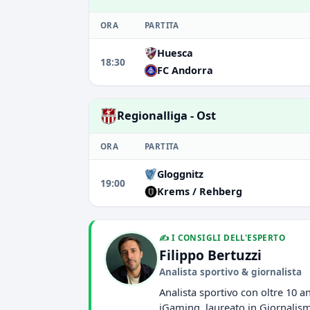
ORA
PARTITA
Huesca
18:30
FC Andorra
Regionalliga - Ost
ORA
PARTITA
Gloggnitz
19:00
Krems / Rehberg
✍️ I CONSIGLI DELL'ESPERTO
Filippo Bertuzzi
Analista sportivo & giornalista
Analista sportivo con oltre 10 
iGaming, laureato in Giornalismo