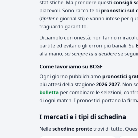
statistiche. Ma prendere questi
consigli 
piacevoli. Sono raccolte di
pronostici sul 
(
tipster
e giornalisti) e vanno intese per qu
traguardo garantito.
Diciamolo con onestà: non fanno miracoli. 
partite ed evitano gli errori più banali. Su
alla mano,
sei sempre tu a decidere
se seguir
Come lavoriamo su BCGF
Ogni giorno pubblichiamo
pronostici gra
più attesi della stagione
2026-2027
. Non se
bolletta
per combinare le selezioni, confron
di ogni match. I pronostici portano la firm
I mercati e i tipi di schedina
Nelle
schedine pronte
trovi di tutto. Ques