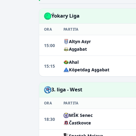
Ýokary Liga
ORA
PARTITA
Altyn Asyr
15:00
Aşgabat
Ahal
15:15
Köpetdag Aşgabat
3. liga - West
ORA
PARTITA
MŠK Senec
18:30
Častkovce
Spartak Myjava