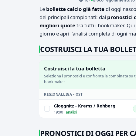
🔞 18+
Gioco regolamentato
Le
bollette calcio già fatte
di oggi nasco
dei principali campionati: dai
pronostici 
migliori quote
tra tutti i bookmaker. Qui s
giorno e apri l'analisi completa di ogni ma
COSTRUISCI LA TUA BOLLE
Costruisci la tua bolletta
Seleziona i pronostici e confronta la combinata su tu
bookmaker
REGIONALLIGA - OST
Gloggnitz
-
Krems / Rehberg
19:00 ·
analisi
PRONOSTICI DI OGGI PER