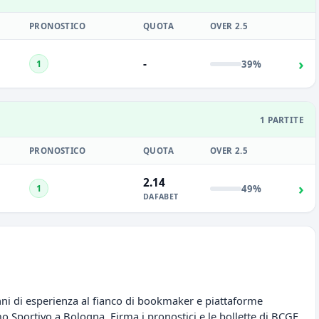
PRONOSTICO
QUOTA
OVER 2.5
›
-
39%
1
1 PARTITE
PRONOSTICO
QUOTA
OVER 2.5
2.14
›
49%
1
DAFABET
anni di esperienza al fianco di bookmaker e piattaforme
 Sportivo a Bologna. Firma i pronostici e le bollette di BCGF.