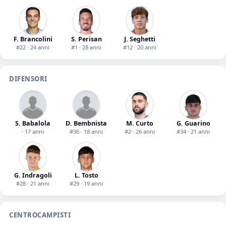
F. Brancolini
S. Perisan
J. Seghetti
#22 · 24 anni
#1 · 28 anni
#12 · 20 anni
DIFENSORI
S. Babalola
D. Bembnista
M. Curto
G. Guarino
· 17 anni
#36 · 18 anni
#2 · 26 anni
#34 · 21 anni
G. Indragoli
L. Tosto
#28 · 21 anni
#29 · 19 anni
CENTROCAMPISTI