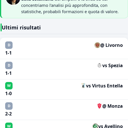
concentriamo l'analisi più approfondita, con
statistiche, probabili formazioni e quota di valore.
Ultimi risultati
@ Livorno
D
1-1
vs Spezia
D
1-1
vs Virtus Entella
W
1-0
@ Monza
D
2-2
vs Avellino
W