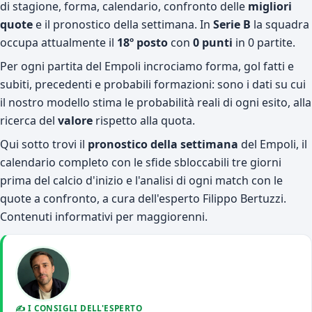
di stagione, forma, calendario, confronto delle
migliori
quote
e il pronostico della settimana. In
Serie B
la squadra
occupa attualmente il
18º posto
con
0 punti
in 0 partite.
Per ogni partita del Empoli incrociamo forma, gol fatti e
subiti, precedenti e probabili formazioni: sono i dati su cui
il nostro modello stima le probabilità reali di ogni esito, alla
ricerca del
valore
rispetto alla quota.
Qui sotto trovi il
pronostico della settimana
del Empoli, il
calendario completo con le sfide sbloccabili tre giorni
prima del calcio d'inizio e l'analisi di ogni match con le
quote a confronto, a cura dell'esperto Filippo Bertuzzi.
Contenuti informativi per maggiorenni.
✍️ I CONSIGLI DELL'ESPERTO