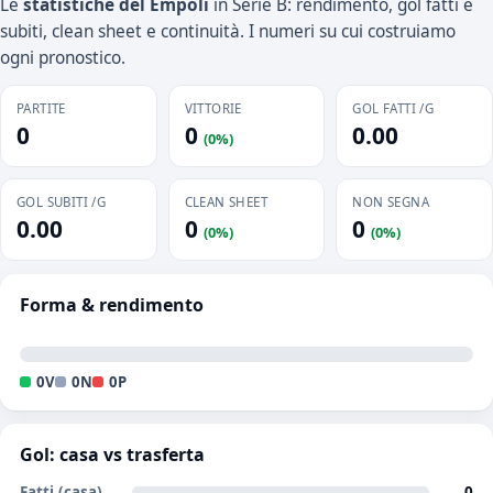
Le
statistiche del Empoli
in Serie B: rendimento, gol fatti e
subiti, clean sheet e continuità. I numeri su cui costruiamo
ogni pronostico.
PARTITE
VITTORIE
GOL FATTI /G
0
0
0.00
(0%)
GOL SUBITI /G
CLEAN SHEET
NON SEGNA
0.00
0
0
(0%)
(0%)
Forma & rendimento
0V
0N
0P
Gol: casa vs trasferta
Fatti (casa)
0