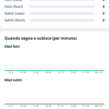
Fatti (fuori)
0
Subiti (casa)
0
Subiti (fuori)
0
Quando segna e subisce (per minuto)
Gol fatti
0-15
16-30
31-45
46-60
61-75
76-90
91-105
106-120
Gol subiti
0-15
16-30
31-45
46-60
61-75
76-90
91-105
106-120