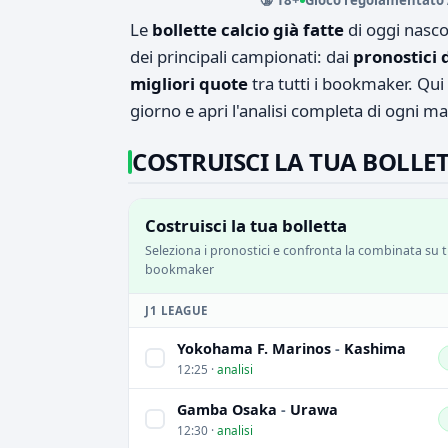
🔞 18+
Gioco regolamentato
Le
bollette calcio già fatte
di oggi nasco
dei principali campionati: dai
pronostici 
migliori quote
tra tutti i bookmaker. Qui s
giorno e apri l'analisi completa di ogni ma
COSTRUISCI LA TUA BOLLE
Costruisci la tua bolletta
Seleziona i pronostici e confronta la combinata su tu
bookmaker
J1 LEAGUE
Yokohama F. Marinos
-
Kashima
12:25 ·
analisi
Gamba Osaka
-
Urawa
12:30 ·
analisi