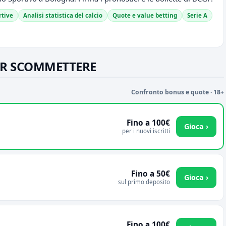
tive
Analisi statistica del calcio
Quote e value betting
Serie A
ER SCOMMETTERE
Confronto bonus e quote · 18+
Fino a 100€
Gioca ›
per i nuovi iscritti
Fino a 50€
Gioca ›
sul primo deposito
Fino a 100€