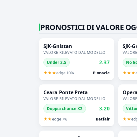
PRONOSTICI DI VALORE OG
SJK-Gnistan
SJK-G
VALORE RILEVATO DAL MODELLO
VALORE
2.37
Under 2.5
No Go
★★★
edge 10%
Pinnacle
★★★
Ceara-Ponte Preta
Opera
VALORE RILEVATO DAL MODELLO
VALORE
3.20
Doppia chance X2
Vitto
★★
edge 7%
Betfair
★★
ed