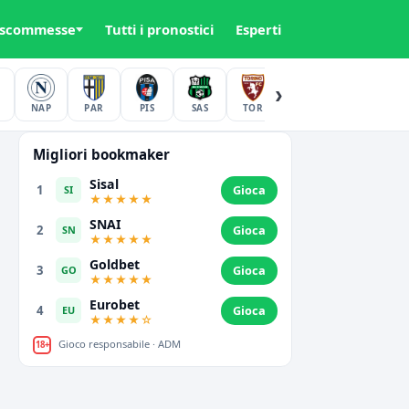
 scommesse
Tutti i pronostici
Esperti
›
NAP
PAR
PIS
SAS
TOR
UDI
VER
Migliori bookmaker
Sisal
Gioca
1
SI
★★★★★
SNAI
Gioca
2
SN
★★★★★
Goldbet
Gioca
3
GO
★★★★★
Eurobet
Gioca
4
EU
★★★★☆
Gioco responsabile · ADM
18+