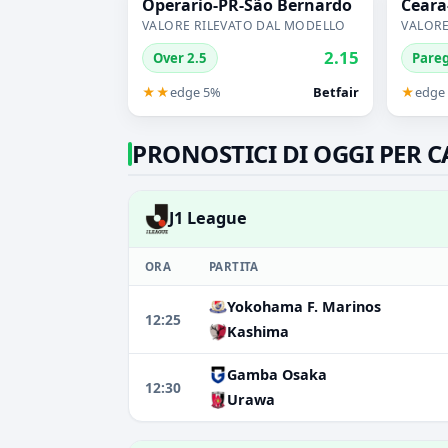
Operario-PR-São Bernardo
Ceara
VALORE RILEVATO DAL MODELLO
VALORE
2.15
Over 2.5
Pare
★★
edge 5%
Betfair
★
edge
PRONOSTICI DI OGGI PER
J1 League
ORA
PARTITA
Yokohama F. Marinos
12:25
Kashima
Gamba Osaka
12:30
Urawa