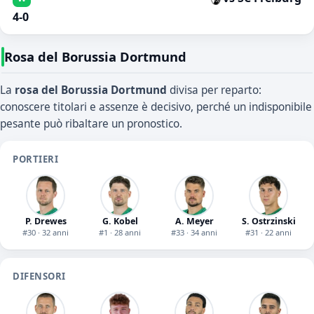
4-0
Rosa del Borussia Dortmund
La
rosa del Borussia Dortmund
divisa per reparto:
conoscere titolari e assenze è decisivo, perché un indisponibile
pesante può ribaltare un pronostico.
PORTIERI
P. Drewes
G. Kobel
A. Meyer
S. Ostrzinski
#30 · 32 anni
#1 · 28 anni
#33 · 34 anni
#31 · 22 anni
DIFENSORI