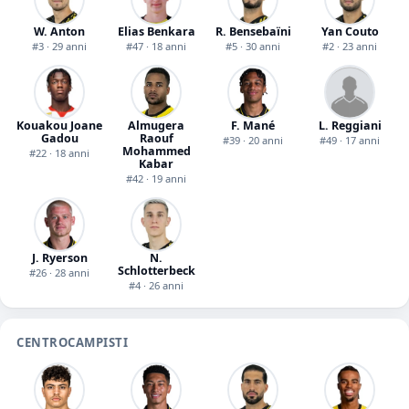
W. Anton
Elias Benkara
R. Bensebaïni
Yan Couto
#3 · 29 anni
#47 · 18 anni
#5 · 30 anni
#2 · 23 anni
Kouakou Joane
Almugera
F. Mané
L. Reggiani
Gadou
Raouf
#39 · 20 anni
#49 · 17 anni
Mohammed
#22 · 18 anni
Kabar
#42 · 19 anni
J. Ryerson
N.
Schlotterbeck
#26 · 28 anni
#4 · 26 anni
CENTROCAMPISTI