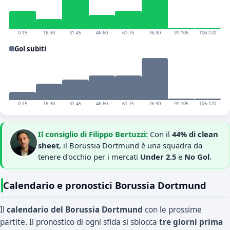
0-15
16-30
31-45
46-60
61-75
76-90
91-105
106-120
Gol subiti
0-15
16-30
31-45
46-60
61-75
76-90
91-105
106-120
Il consiglio di Filippo Bertuzzi:
Con il
44% di clean
sheet
, il Borussia Dortmund è una squadra da
tenere d'occhio per i mercati
Under 2.5
e
No Gol
.
Calendario e pronostici Borussia Dortmund
Il
calendario del Borussia Dortmund
con le prossime
partite. Il pronostico di ogni sfida si sblocca
tre giorni prima