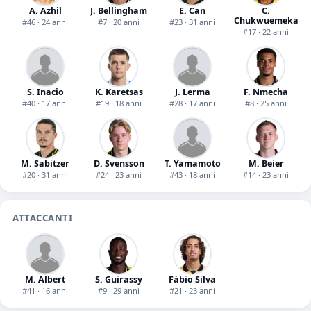
A. Azhil
J. Bellingham
E. Can
C.
Chukwuemeka
#46 · 24 anni
#7 · 20 anni
#23 · 31 anni
#17 · 22 anni
S. Inacio
K. Karetsas
J. Lerma
F. Nmecha
#40 · 17 anni
#19 · 18 anni
#28 · 17 anni
#8 · 25 anni
M. Sabitzer
D. Svensson
T. Yamamoto
M. Beier
#20 · 31 anni
#24 · 23 anni
#43 · 18 anni
#14 · 23 anni
ATTACCANTI
M. Albert
S. Guirassy
Fábio Silva
#41 · 16 anni
#9 · 29 anni
#21 · 23 anni