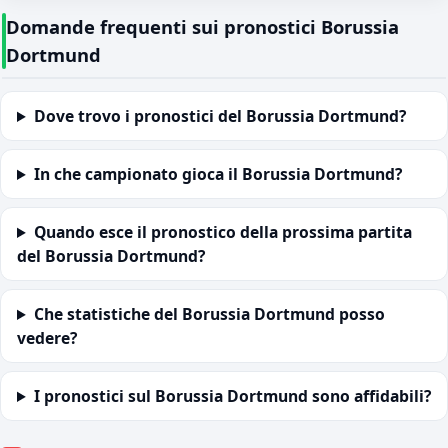
Domande frequenti sui pronostici Borussia
Dortmund
Dove trovo i pronostici del Borussia Dortmund?
In che campionato gioca il Borussia Dortmund?
Quando esce il pronostico della prossima partita
del Borussia Dortmund?
Che statistiche del Borussia Dortmund posso
vedere?
I pronostici sul Borussia Dortmund sono affidabili?