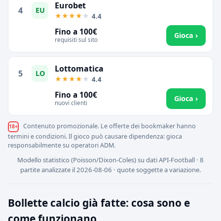
Eurobet
4
EU
★
★
★
★
★
4.4
Fino a 100€
Gioca ›
requisiti sul sito
Lottomatica
5
LO
★
★
★
★
★
4.4
Fino a 100€
Gioca ›
nuovi clienti
Contenuto promozionale. Le offerte dei bookmaker hanno
18+
termini e condizioni. Il gioco può causare dipendenza: gioca
responsabilmente su operatori ADM.
Modello statistico (Poisson/Dixon-Coles) su dati API-Football · 8
partite analizzate il 2026-08-06 · quote soggette a variazione.
Bollette calcio già fatte: cosa sono e
come funzionano