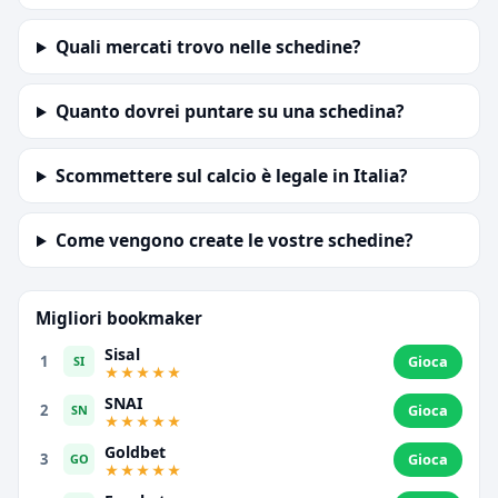
Quali mercati trovo nelle schedine?
Quanto dovrei puntare su una schedina?
Scommettere sul calcio è legale in Italia?
Come vengono create le vostre schedine?
Migliori bookmaker
Sisal
Gioca
1
SI
★★★★★
SNAI
Gioca
2
SN
★★★★★
Goldbet
Gioca
3
GO
★★★★★