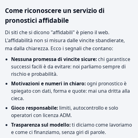
Come riconoscere un servizio di
pronostici affidabile
Di siti che si dicono "affidabili" è pieno il web.
L'affidabilità non si misura dalle vincite sbandierate,
ma dalla chiarezza. Ecco i segnali che contano:
Nessuna promessa di vincite sicure:
chi garantisce
successi facili è da evitare: noi parliamo sempre di
rischio e probabilità.
Motivazioni e numeri in chiaro:
ogni pronostico è
spiegato con dati, forma e quote: mai una dritta alla
cieca.
Gioco responsabile:
limiti, autocontrollo e solo
operatori con licenza ADM.
Trasparenza sul modello:
ti diciamo come lavoriamo
e come ci finanziamo, senza giri di parole.