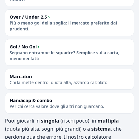
Over / Under 2.5
›
Più o meno gol della soglia: il mercato preferito dai
prudenti.
Gol / No Gol
›
Segnano entrambe le squadre? Semplice sulla carta,
meno nei fatti.
Marcatori
Chi la mette dentro: quota alta, azzardo calcolato.
Handicap & combo
Per chi cerca valore dove gli altri non guardano.
Puoi giocarli in
singola
(rischi poco), in
multipla
(quota più alta, sogni più grandi) o a
sistema
, che
perdona qualche errore. Il nostro calcolatore