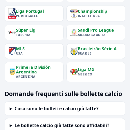
Liga Portugal
Championship
PORTOGALLO
INGHILTERRA
Süper Lig
Saudi Pro League
TURCHIA
ARABIA SAUDITA
MLS
Brasileirão Série A
USA
BRASILE
Primera División
Liga MX
Argentina
MESSICO
ARGENTINA
Domande frequenti sulle bollette calcio
Cosa sono le bollette calcio già fatte?
Le bollette calcio già fatte sono affidabili?