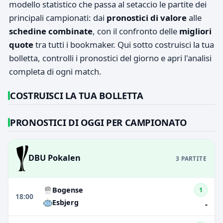
modello statistico che passa al setaccio le partite dei
principali campionati: dai
pronostici di valore
alle
schedine combinate
, con il confronto delle
migliori
quote
tra tutti i bookmaker. Qui sotto costruisci la tua
bolletta, controlli i pronostici del giorno e apri l'analisi
completa di ogni match.
COSTRUISCI LA TUA BOLLETTA
PRONOSTICI DI OGGI PER CAMPIONATO
DBU Pokalen
3 PARTITE
Bogense
1
18:00
Esbjerg
-