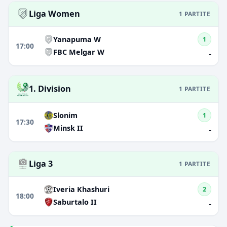
Liga Women
1 PARTITE
Yanapuma W
1
17:00
FBC Melgar W
-
1. Division
1 PARTITE
Slonim
1
17:30
Minsk II
-
Liga 3
1 PARTITE
Iveria Khashuri
2
18:00
Saburtalo II
-