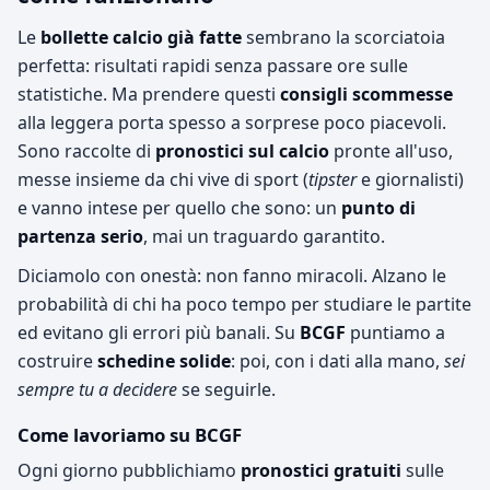
Le
bollette calcio già fatte
sembrano la scorciatoia
perfetta: risultati rapidi senza passare ore sulle
statistiche. Ma prendere questi
consigli scommesse
alla leggera porta spesso a sorprese poco piacevoli.
Sono raccolte di
pronostici sul calcio
pronte all'uso,
messe insieme da chi vive di sport (
tipster
e giornalisti)
e vanno intese per quello che sono: un
punto di
partenza serio
, mai un traguardo garantito.
Diciamolo con onestà: non fanno miracoli. Alzano le
probabilità di chi ha poco tempo per studiare le partite
ed evitano gli errori più banali. Su
BCGF
puntiamo a
costruire
schedine solide
: poi, con i dati alla mano,
sei
sempre tu a decidere
se seguirle.
Come lavoriamo su BCGF
Ogni giorno pubblichiamo
pronostici gratuiti
sulle