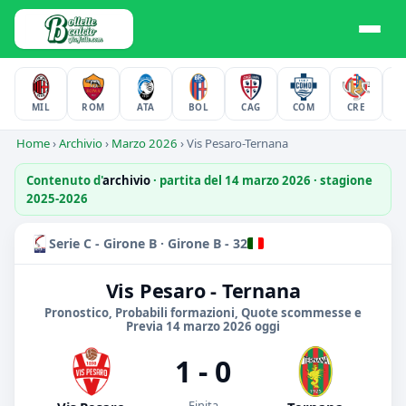
MIL
ROM
ATA
BOL
CAG
COM
CRE
F
Home
›
Archivio
›
Marzo 2026
›
Vis Pesaro-Ternana
Contenuto d'
archivio
· partita del 14 marzo 2026 · stagione
2025-2026
Serie C - Girone B · Girone B - 32
Vis Pesaro - Ternana
Pronostico, Probabili formazioni, Quote scommesse e
Previa 14 marzo 2026 oggi
1 - 0
Finita