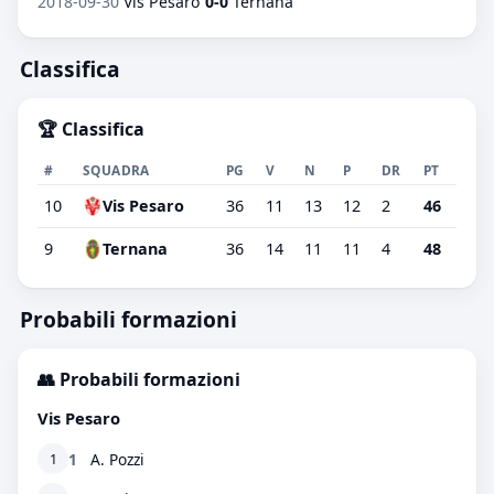
2018-09-30
Vis Pesaro
0-0
Ternana
Classifica
🏆 Classifica
#
SQUADRA
PG
V
N
P
DR
PT
10
Vis Pesaro
36
11
13
12
2
46
9
Ternana
36
14
11
11
4
48
Probabili formazioni
👥 Probabili formazioni
Vis Pesaro
1
A. Pozzi
1