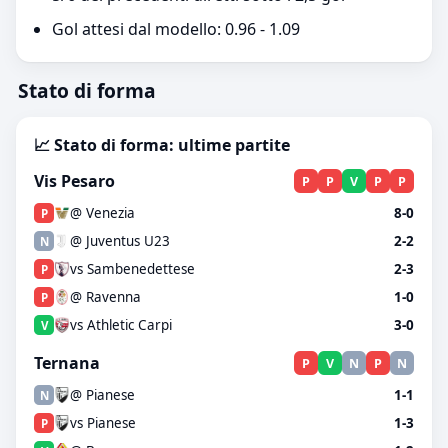
Gol attesi dal modello: 0.96 - 1.09
Stato di forma
📈 Stato di forma: ultime partite
Vis Pesaro
P
P
V
P
P
@ Venezia
8-0
P
@ Juventus U23
2-2
N
vs Sambenedettese
2-3
P
@ Ravenna
1-0
P
vs Athletic Carpi
3-0
V
Ternana
P
V
N
P
N
@ Pianese
1-1
N
vs Pianese
1-3
P