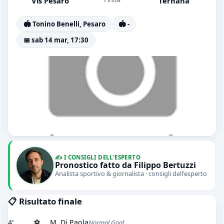
Vis Pesaro
Ternana
🏟️ Tonino Benelli, Pesaro
🏟️ -
📅 sab 14 mar, 17:30
✍️ I CONSIGLI DELL'ESPERTO
Pronostico fatto da Filippo Bertuzzi
Analista sportivo & giornalista · consigli dell'esperto
📋 Risultato finale
4'
⚽
M. Di Paola
Normal Goal