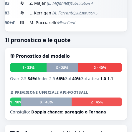
83'
🔄
Z. Majer
(E. McJannet)
Substitution 4
83'
🔄
L. Kerrigan
(A. Ferrante)
Substitution 5
90+4'
🟨
M. Pucciarelli
Yellow Card
Il pronostico e le quote
🎯 Pronostico del modello
1 · 33%
X · 28%
2 · 40%
Over 2.5
34%
Under 2.5
66%
Gol
40%
Gol attesi
1.0-1.1
📡 PREVISIONE UFFICIALE API-FOOTBALL
1 · 10%
X · 45%
2 · 45%
Consiglio:
Doppia chance: pareggio o Ternana