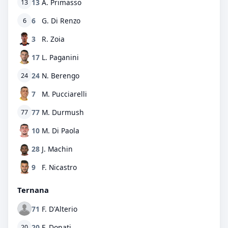
13
A. Primasso
13
6
G. Di Renzo
6
3
R. Zoia
17
L. Paganini
24
N. Berengo
24
7
M. Pucciarelli
77
M. Durmush
77
10
M. Di Paola
28
J. Machin
9
F. Nicastro
Ternana
71
F. D'Alterio
20
F. Donati
20