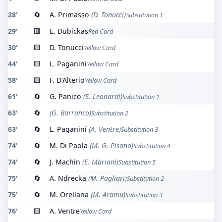
28'
🔄
A. Primasso
(D. Tonucci)
Substitution 1
29'
🟥
E. Dubickas
Red Card
30'
🟨
D. Tonucci
Yellow Card
44'
🟨
L. Paganini
Yellow Card
58'
🟨
F. D'Alterio
Yellow Card
61'
🔄
G. Panico
(S. Leonardi)
Substitution 1
63'
🔄
(G. Barranco)
Substitution 2
63'
🔄
L. Paganini
(A. Ventre)
Substitution 3
74'
🔄
M. Di Paola
(M. G. Pisano)
Substitution 4
74'
🔄
J. Machin
(E. Mariani)
Substitution 5
75'
🔄
A. Ndrecka
(M. Pagliari)
Substitution 2
75'
🔄
M. Orellana
(M. Aramu)
Substitution 3
76'
🟨
A. Ventre
Yellow Card