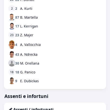
2
A. Kurti
2
87
B. Martella
17
L. Kerrigan
23
Z. Majer
23
4
A. Vallocchia
43
A. Ndrecka
30
M. Orellana
18
G. Panico
18
9
E. Dubickas
Assenti e infortuni
🩹 Assenti / infortunati