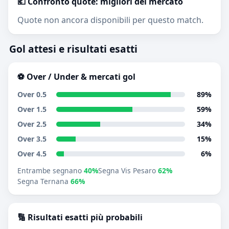
💶 Confronto quote: migliori del mercato
Quote non ancora disponibili per questo match.
Gol attesi e risultati esatti
⚽ Over / Under & mercati gol
Over 0.5
89%
Over 1.5
59%
Over 2.5
34%
Over 3.5
15%
Over 4.5
6%
Entrambe segnano
40%
Segna Vis Pesaro
62%
Segna Ternana
66%
🔢 Risultati esatti più probabili