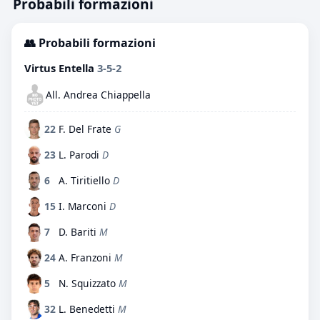
Probabili formazioni
👥 Probabili formazioni
Virtus Entella
3-5-2
All. Andrea Chiappella
22
F. Del Frate
G
23
L. Parodi
D
6
A. Tiritiello
D
15
I. Marconi
D
7
D. Bariti
M
24
A. Franzoni
M
5
N. Squizzato
M
32
L. Benedetti
M