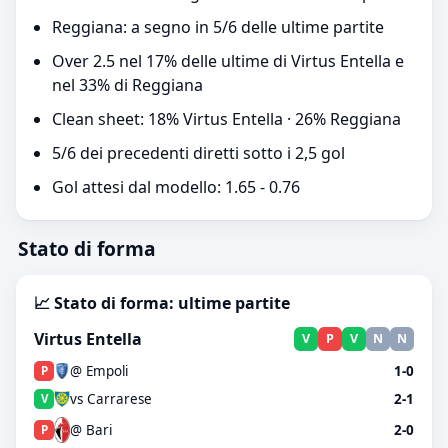
Reggiana: a segno in 5/6 delle ultime partite
Over 2.5 nel 17% delle ultime di Virtus Entella e
nel 33% di Reggiana
Clean sheet: 18% Virtus Entella · 26% Reggiana
5/6 dei precedenti diretti sotto i 2,5 gol
Gol attesi dal modello: 1.65 - 0.76
Stato di forma
📈 Stato di forma: ultime partite
Virtus Entella
V
P
V
N
N
@ Empoli
1-0
P
vs Carrarese
2-1
V
@ Bari
2-0
P