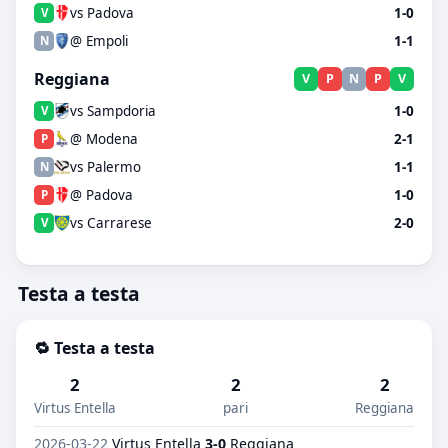
vs Padova
1-0
V
@ Empoli
1-1
N
Reggiana
V
P
N
P
V
vs Sampdoria
1-0
V
@ Modena
2-1
P
vs Palermo
1-1
N
@ Padova
1-0
P
vs Carrarese
2-0
V
Testa a testa
🔁 Testa a testa
2
2
2
Virtus Entella
pari
Reggiana
2026-03-22
Virtus Entella
3-0
Reggiana