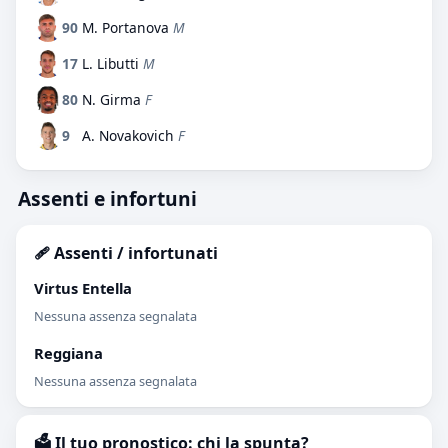
90
M. Portanova
M
17
L. Libutti
M
80
N. Girma
F
9
A. Novakovich
F
Assenti e infortuni
🩹 Assenti / infortunati
Virtus Entella
Nessuna assenza segnalata
Reggiana
Nessuna assenza segnalata
🗳️ Il tuo pronostico: chi la spunta?