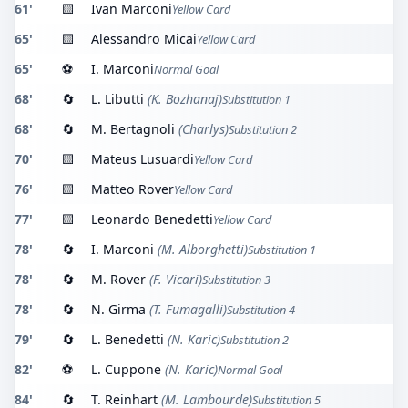
61'
🟨
Ivan Marconi
Yellow Card
65'
🟨
Alessandro Micai
Yellow Card
65'
⚽
I. Marconi
Normal Goal
68'
🔄
L. Libutti
(K. Bozhanaj)
Substitution 1
68'
🔄
M. Bertagnoli
(Charlys)
Substitution 2
70'
🟨
Mateus Lusuardi
Yellow Card
76'
🟨
Matteo Rover
Yellow Card
77'
🟨
Leonardo Benedetti
Yellow Card
78'
🔄
I. Marconi
(M. Alborghetti)
Substitution 1
78'
🔄
M. Rover
(F. Vicari)
Substitution 3
78'
🔄
N. Girma
(T. Fumagalli)
Substitution 4
79'
🔄
L. Benedetti
(N. Karic)
Substitution 2
82'
⚽
L. Cuppone
(N. Karic)
Normal Goal
84'
🔄
T. Reinhart
(M. Lambourde)
Substitution 5