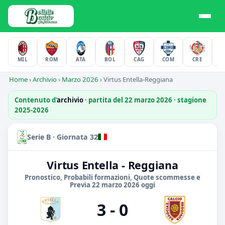
MIL
ROM
ATA
BOL
CAG
COM
CRE
F
Home
›
Archivio
›
Marzo 2026
›
Virtus Entella-Reggiana
Contenuto d'
archivio
· partita del 22 marzo 2026 · stagione
2025-2026
Serie B · Giornata 32
Virtus Entella - Reggiana
Pronostico, Probabili formazioni, Quote scommesse e
Previa 22 marzo 2026 oggi
3 - 0