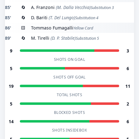
85'
🔄
A. Franzoni
(M. Dalla Vecchia)
Substitution 3
85'
🔄
D. Bariti
(T. Del Lungo)
Substitution 4
86'
🟨
Tommaso Fumagalli
Yellow Card
89'
🔄
M. Tirelli
(D. P. Stabile)
Substitution 5
9
3
SHOTS ON GOAL
5
6
SHOTS OFF GOAL
19
11
TOTAL SHOTS
5
2
BLOCKED SHOTS
14
6
SHOTS INSIDEBOX