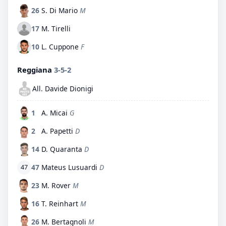
26
S. Di Mario
M
17
M. Tirelli
10
L. Cuppone
F
Reggiana
3-5-2
All. Davide Dionigi
1
A. Micai
G
2
A. Papetti
D
14
D. Quaranta
D
47
Mateus Lusuardi
D
47
23
M. Rover
M
16
T. Reinhart
M
26
M. Bertagnoli
M