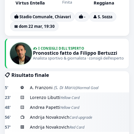
Finita
Virtus Entella
Reggiana
🏟️ Stadio Comunale, Chiavari
🏟️ -
👤 S. Sozza
📅 dom 22 mar, 19:30
✍️ I CONSIGLI DELL'ESPERTO
Pronostico fatto da Filippo Bertuzzi
Analista sportivo & giornalista · consigli dell'esperto
📋 Risultato finale
5'
⚽
A. Franzoni
(S. Di Mario)
Normal Goal
23'
🟨
Lorenzo Libutti
Yellow Card
48'
🟨
Andrea Papetti
Yellow Card
56'
📺
Andrija Novakovich
Card upgrade
57'
🟥
Andrija Novakovich
Red Card