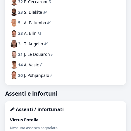
32
P. Ceccaroni
D
23
S. Diakite
M
5
A. Palumbo
M
28
A. Blin
M
3
T. Augello
M
21
J. Le Douaron
F
14
A. Vasic
F
20
J. Pohjanpalo
F
Assenti e infortuni
🩹 Assenti / infortunati
Virtus Entella
Nessuna assenza segnalata