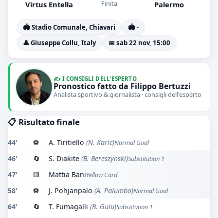
Finita
Virtus Entella
Palermo
🏟️ Stadio Comunale, Chiavari
🏟️ -
👤 Giuseppe Collu, Italy
📅 sab 22 nov, 15:00
✍️ I CONSIGLI DELL'ESPERTO
Pronostico fatto da Filippo Bertuzzi
Analista sportivo & giornalista · consigli dell'esperto
📋 Risultato finale
44'
⚽
A. Tiritiello
(N. Karic)
Normal Goal
46'
🔄
S. Diakite
(B. Bereszynski)
Substitution 1
47'
🟨
Mattia Bani
Yellow Card
58'
⚽
J. Pohjanpalo
(A. Palumbo)
Normal Goal
64'
🔄
T. Fumagalli
(B. Guiu)
Substitution 1