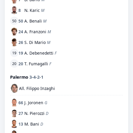
8
N. Karic
M
50
A. Benali
M
50
24
A. Franzoni
M
26
S. Di Mario
M
19
A. Debenedetti
F
19
20
T. Fumagalli
F
20
Palermo
3-4-2-1
All. Filippo Inzaghi
66
J. Joronen
G
27
N. Pierozzi
D
13
M. Bani
D