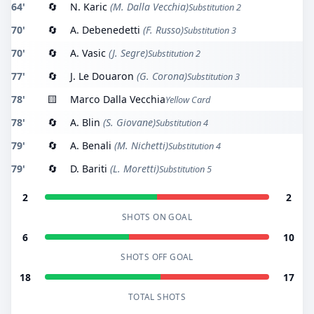
64'
🔄
N. Karic
(M. Dalla Vecchia)
Substitution 2
70'
🔄
A. Debenedetti
(F. Russo)
Substitution 3
70'
🔄
A. Vasic
(J. Segre)
Substitution 2
77'
🔄
J. Le Douaron
(G. Corona)
Substitution 3
78'
🟨
Marco Dalla Vecchia
Yellow Card
78'
🔄
A. Blin
(S. Giovane)
Substitution 4
79'
🔄
A. Benali
(M. Nichetti)
Substitution 4
79'
🔄
D. Bariti
(L. Moretti)
Substitution 5
2
2
SHOTS ON GOAL
6
10
SHOTS OFF GOAL
18
17
TOTAL SHOTS