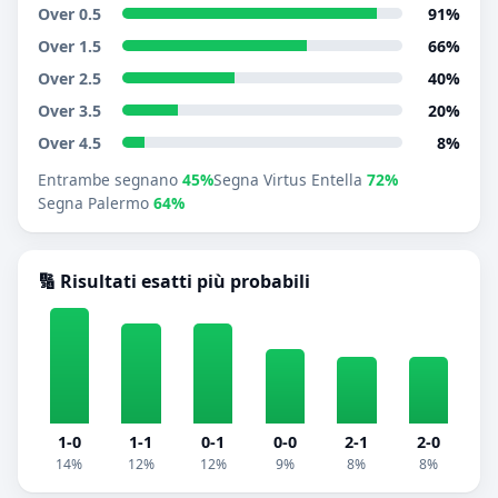
Over 0.5
91%
Over 1.5
66%
Over 2.5
40%
Over 3.5
20%
Over 4.5
8%
Entrambe segnano
45%
Segna Virtus Entella
72%
Segna Palermo
64%
🔢 Risultati esatti più probabili
1-0
1-1
0-1
0-0
2-1
2-0
14%
12%
12%
9%
8%
8%