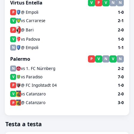
Virtus Entella
V
P
V
N
N
@ Empoli
1-0
P
vs Carrarese
2-1
V
@ Bari
2-0
P
vs Padova
1-0
V
@ Empoli
1-1
N
Palermo
P
V
N
V
N
vs 1. FC Nürnberg
2-2
N
vs Paradiso
7-0
V
@ FC Ingolstadt 04
1-0
P
vs Catanzaro
2-0
V
@ Catanzaro
3-0
P
Testa a testa