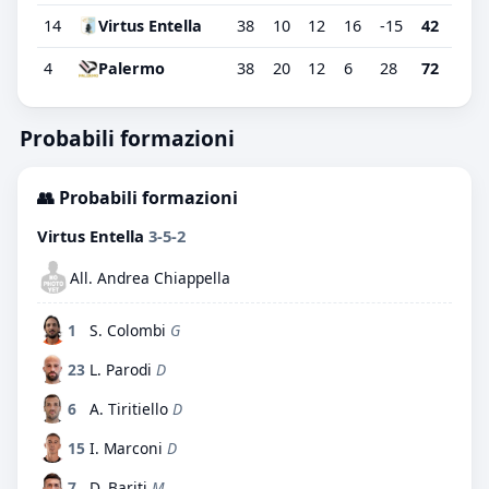
14
Virtus Entella
38
10
12
16
-15
42
4
Palermo
38
20
12
6
28
72
Probabili formazioni
👥 Probabili formazioni
Virtus Entella
3-5-2
All. Andrea Chiappella
1
S. Colombi
G
23
L. Parodi
D
6
A. Tiritiello
D
15
I. Marconi
D
7
D. Bariti
M