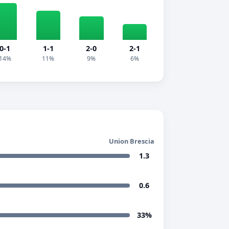
0-1
1-1
2-0
2-1
14%
11%
9%
6%
Union Brescia
1.3
0.6
33%