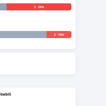
2 · 26%
2 · 10%
obabili