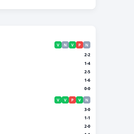
V
N
V
P
N
2-2
1-4
2-5
1-6
0-0
V
V
P
V
N
3-0
1-1
2-0