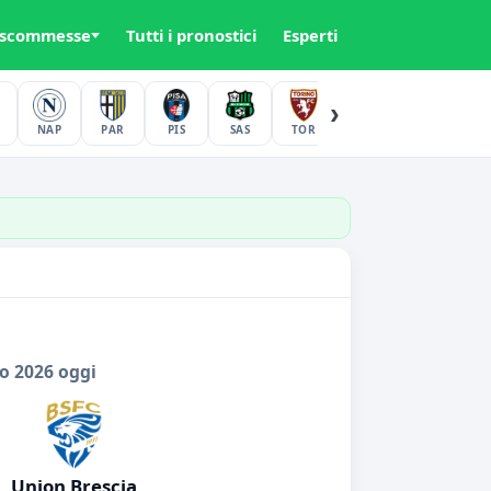
 scommesse
Tutti i pronostici
Esperti
›
NAP
PAR
PIS
SAS
TOR
UDI
VER
a
o 2026 oggi
Union Brescia