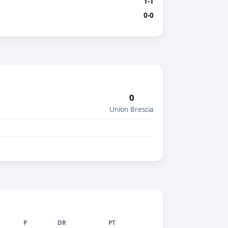
1-1
0-0
0
Union Brescia
P
DR
PT