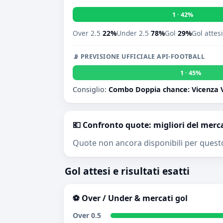
1 · 42%
Over 2.5
22%
Under 2.5
78%
Gol
29%
Gol attes
📡 PREVISIONE UFFICIALE API-FOOTBALL
1 · 45%
Consiglio:
Combo Doppia chance: Vicenza Vi
💶 Confronto quote: migliori del merc
Quote non ancora disponibili per quest
Gol attesi e risultati esatti
⚽ Over / Under & mercati gol
Over 0.5