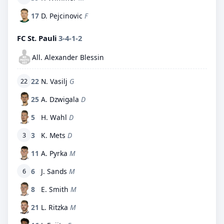
17
D. Pejcinovic
F
FC St. Pauli
3-4-1-2
All. Alexander Blessin
22
N. Vasilj
G
22
25
A. Dzwigala
D
5
H. Wahl
D
3
K. Mets
D
3
11
A. Pyrka
M
6
J. Sands
M
6
8
E. Smith
M
21
L. Ritzka
M