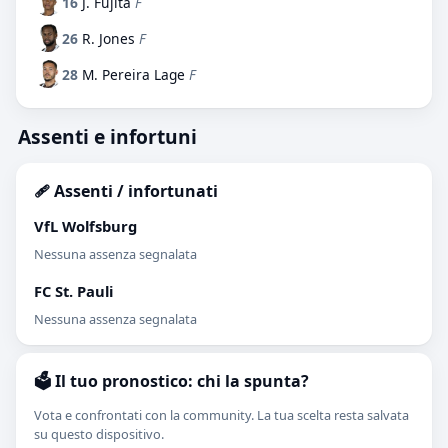
16
J. Fujita
F
26
R. Jones
F
28
M. Pereira Lage
F
Assenti e infortuni
🩹 Assenti / infortunati
VfL Wolfsburg
Nessuna assenza segnalata
FC St. Pauli
Nessuna assenza segnalata
🗳️ Il tuo pronostico: chi la spunta?
Vota e confrontati con la community. La tua scelta resta salvata
su questo dispositivo.