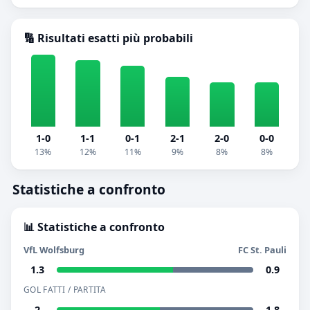
🔢 Risultati esatti più probabili
1-0
1-1
0-1
2-1
2-0
0-0
13%
12%
11%
9%
8%
8%
Statistiche a confronto
📊 Statistiche a confronto
VfL Wolfsburg
FC St. Pauli
1.3
0.9
GOL FATTI / PARTITA
2
1.8