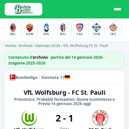
MIL
ROM
ATA
BOL
CAG
COM
CRE
F
Home
›
Archivio
›
Gennaio 2026
›
VfL Wolfsburg-FC St. Pauli
Contenuto d'
archivio
· partita del 14 gennaio 2026 ·
stagione 2025-2026
Bundesliga · Giornata 17
VfL Wolfsburg - FC St. Pauli
Pronostico, Probabili formazioni, Quote scommesse e
Previa 14 gennaio 2026 oggi
2 - 1
Finita