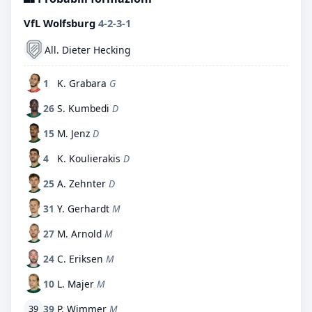
VfL Wolfsburg
4-2-3-1
All. Dieter Hecking
1
K. Grabara
G
26
S. Kumbedi
D
15
M. Jenz
D
4
K. Koulierakis
D
25
A. Zehnter
D
31
Y. Gerhardt
M
27
M. Arnold
M
24
C. Eriksen
M
10
L. Majer
M
39
P. Wimmer
M
39