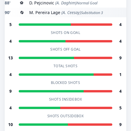
88'
⚽
D. Pejcinovic
(A. Daghim)
Normal Goal
90'
🔄
M. Pereira Lage
(A. Ceesay)
Substitution 3
5
4
SHOTS ON GOAL
4
4
SHOTS OFF GOAL
13
9
TOTAL SHOTS
4
1
BLOCKED SHOTS
9
4
SHOTS INSIDEBOX
4
5
SHOTS OUTSIDEBOX
10
9