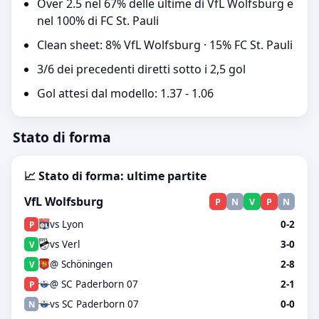
Over 2.5 nel 67% delle ultime di VfL Wolfsburg e
nel 100% di FC St. Pauli
Clean sheet: 8% VfL Wolfsburg · 15% FC St. Pauli
3/6 dei precedenti diretti sotto i 2,5 gol
Gol attesi dal modello: 1.37 - 1.06
Stato di forma
📈 Stato di forma: ultime partite
VfL Wolfsburg
P
N
V
P
N
vs Lyon
0-2
P
vs Verl
3-0
V
@ Schöningen
2-8
V
@ SC Paderborn 07
2-1
P
vs SC Paderborn 07
0-0
N