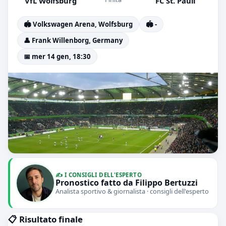
VfL Wolfsburg
FC St. Pauli
🏟️ Volkswagen Arena, Wolfsburg
🏟️ -
👤 Frank Willenborg, Germany
📅 mer 14 gen, 18:30
✍️ I CONSIGLI DELL'ESPERTO
Pronostico fatto da Filippo Bertuzzi
Analista sportivo & giornalista · consigli dell'esperto
📋 Risultato finale