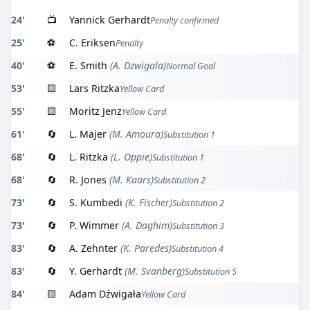
24'
📺
Yannick Gerhardt
Penalty confirmed
25'
⚽
C. Eriksen
Penalty
40'
⚽
E. Smith
(A. Dzwigala)
Normal Goal
53'
🟨
Lars Ritzka
Yellow Card
55'
🟨
Moritz Jenz
Yellow Card
61'
🔄
L. Majer
(M. Amoura)
Substitution 1
68'
🔄
L. Ritzka
(L. Oppie)
Substitution 1
68'
🔄
R. Jones
(M. Kaars)
Substitution 2
73'
🔄
S. Kumbedi
(K. Fischer)
Substitution 2
73'
🔄
P. Wimmer
(A. Daghim)
Substitution 3
83'
🔄
A. Zehnter
(K. Paredes)
Substitution 4
83'
🔄
Y. Gerhardt
(M. Svanberg)
Substitution 5
84'
🟨
Adam Dźwigała
Yellow Card