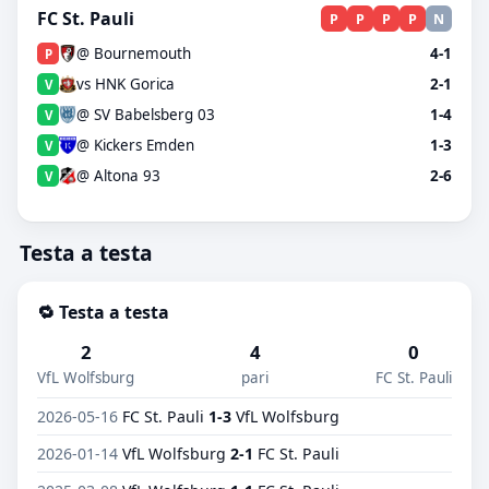
FC St. Pauli
P
P
P
P
N
@ Bournemouth
4-1
P
vs HNK Gorica
2-1
V
@ SV Babelsberg 03
1-4
V
@ Kickers Emden
1-3
V
@ Altona 93
2-6
V
Testa a testa
🔁 Testa a testa
2
4
0
VfL Wolfsburg
pari
FC St. Pauli
2026-05-16
FC St. Pauli
1-3
VfL Wolfsburg
2026-01-14
VfL Wolfsburg
2-1
FC St. Pauli