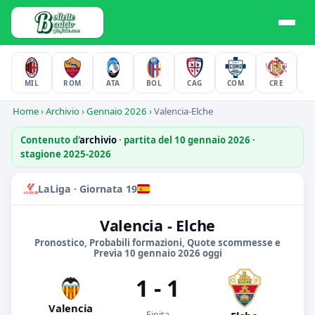
MIL
ROM
ATA
BOL
CAG
COM
CRE
F
Home
›
Archivio
›
Gennaio 2026
›
Valencia-Elche
Contenuto d'
archivio
· partita del 10 gennaio 2026 ·
stagione 2025-2026
LaLiga · Giornata 19
Valencia - Elche
Pronostico, Probabili formazioni, Quote scommesse e
Previa 10 gennaio 2026 oggi
1 - 1
Valencia
Finita