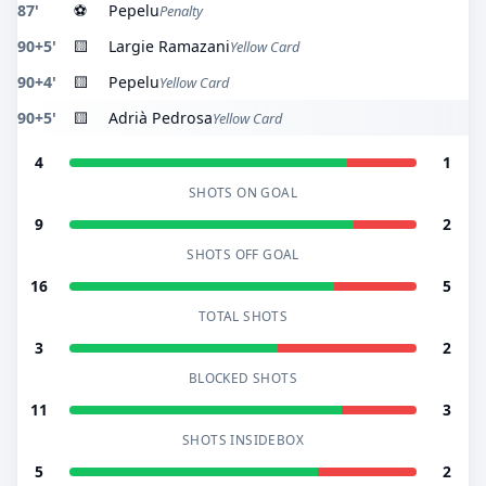
87'
⚽
Pepelu
Penalty
90+5'
🟨
Largie Ramazani
Yellow Card
90+4'
🟨
Pepelu
Yellow Card
90+5'
🟨
Adrià Pedrosa
Yellow Card
4
1
SHOTS ON GOAL
9
2
SHOTS OFF GOAL
16
5
TOTAL SHOTS
3
2
BLOCKED SHOTS
11
3
SHOTS INSIDEBOX
5
2