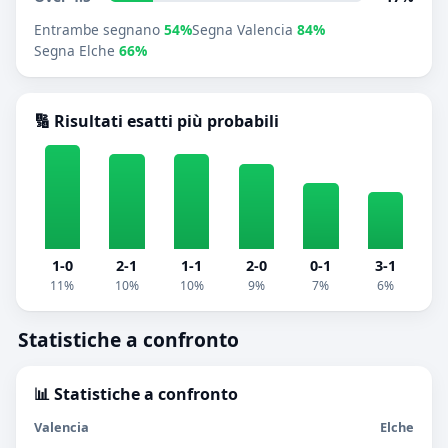
Entrambe segnano
54%
Segna Valencia
84%
Segna Elche
66%
🔢 Risultati esatti più probabili
1-0
2-1
1-1
2-0
0-1
3-1
11%
10%
10%
9%
7%
6%
Statistiche a confronto
📊 Statistiche a confronto
Valencia
Elche