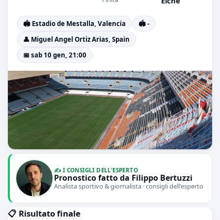
Elche
🏟️ Estadio de Mestalla, Valencia
🏟️ -
👤 Miguel Angel Ortiz Arias, Spain
📅 sab 10 gen, 21:00
✍️ I CONSIGLI DELL'ESPERTO
Pronostico fatto da Filippo Bertuzzi
Analista sportivo & giornalista · consigli dell'esperto
📋 Risultato finale