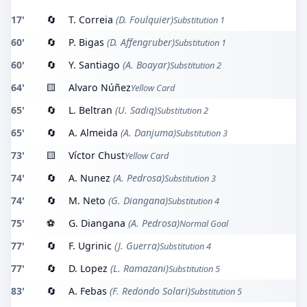
17'
🔄
T. Correia
(D. Foulquier)
Substitution 1
60'
🔄
P. Bigas
(D. Affengruber)
Substitution 1
60'
🔄
Y. Santiago
(A. Boayar)
Substitution 2
64'
🟨
Alvaro Núñez
Yellow Card
65'
🔄
L. Beltran
(U. Sadiq)
Substitution 2
65'
🔄
A. Almeida
(A. Danjuma)
Substitution 3
73'
🟨
Víctor Chust
Yellow Card
74'
🔄
A. Nunez
(A. Pedrosa)
Substitution 3
74'
🔄
M. Neto
(G. Diangana)
Substitution 4
75'
⚽
G. Diangana
(A. Pedrosa)
Normal Goal
77'
🔄
F. Ugrinic
(J. Guerra)
Substitution 4
77'
🔄
D. Lopez
(L. Ramazani)
Substitution 5
83'
🔄
A. Febas
(F. Redondo Solari)
Substitution 5