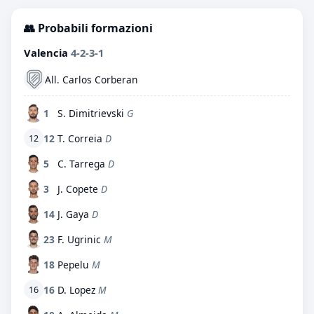
👥 Probabili formazioni
Valencia
4-2-3-1
All. Carlos Corberan
1
S. Dimitrievski
G
12
T. Correia
D
12
5
C. Tarrega
D
3
J. Copete
D
14
J. Gaya
D
23
F. Ugrinic
M
18
Pepelu
M
16
D. Lopez
M
16