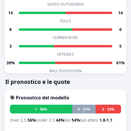
SHOTS OUTSIDEBOX
14
14
FOULS
8
6
CORNER KICKS
3
5
OFFSIDES
39%
61%
BALL POSSESSION
Il pronostico e le quote
🎯 Pronostico del modello
1 · 56%
X · 21%
2 · 23%
Over 2.5
56%
Under 2.5
44%
Gol
54%
Gol attesi
1.8-1.1