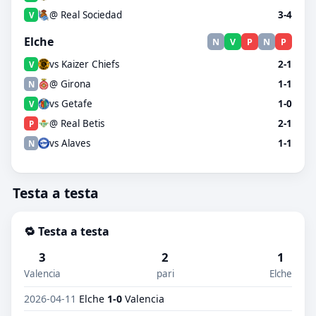
@ Real Sociedad
3-4
V
Elche
N
V
P
N
P
vs Kaizer Chiefs
2-1
V
@ Girona
1-1
N
vs Getafe
1-0
V
@ Real Betis
2-1
P
vs Alaves
1-1
N
Testa a testa
🔁 Testa a testa
3
2
1
Valencia
pari
Elche
2026-04-11
Elche
1-0
Valencia