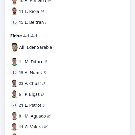
10
A. Almeida
M
11
L. Rioja
M
15
L. Beltran
F
15
Elche
4-1-4-1
All. Eder Sarabia
1
M. Dituro
G
15
A. Nunez
D
15
23
V. Chust
D
6
P. Bigas
D
21
L. Petrot
D
21
8
M. Aguado
M
11
G. Valera
M