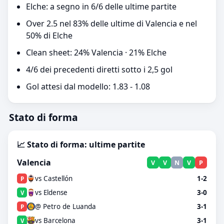
Elche: a segno in 6/6 delle ultime partite
Over 2.5 nel 83% delle ultime di Valencia e nel
50% di Elche
Clean sheet: 24% Valencia · 21% Elche
4/6 dei precedenti diretti sotto i 2,5 gol
Gol attesi dal modello: 1.83 - 1.08
Stato di forma
📈 Stato di forma: ultime partite
Valencia
V
V
N
V
P
vs Castellón
1-2
P
vs Eldense
3-0
V
@ Petro de Luanda
3-1
P
vs Barcelona
3-1
V