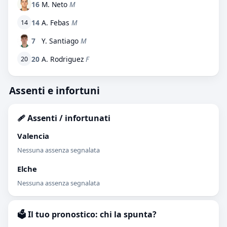
16
M. Neto
M
14
A. Febas
M
14
7
Y. Santiago
M
20
A. Rodriguez
F
20
Assenti e infortuni
🩹 Assenti / infortunati
Valencia
Nessuna assenza segnalata
Elche
Nessuna assenza segnalata
🗳️ Il tuo pronostico: chi la spunta?