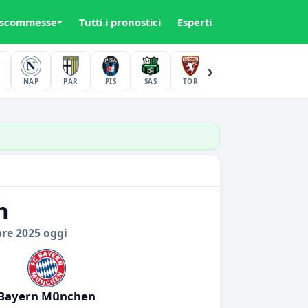
 scommesse
Tutti i pronostici
Esperti
›
NAP
PAR
PIS
SAS
TOR
UDI
VER
n
bre 2025 oggi
Bayern München