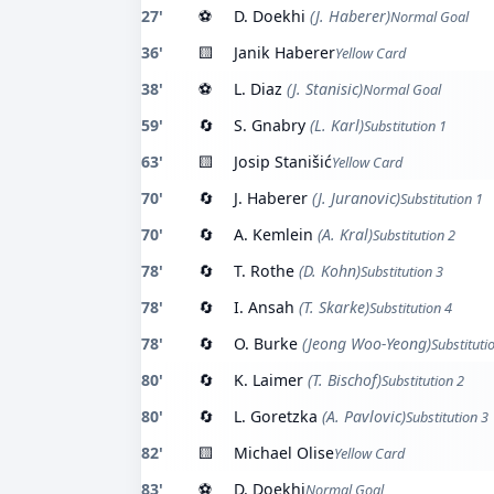
27'
⚽
D. Doekhi
(J. Haberer)
Normal Goal
36'
🟨
Janik Haberer
Yellow Card
38'
⚽
L. Diaz
(J. Stanisic)
Normal Goal
59'
🔄
S. Gnabry
(L. Karl)
Substitution 1
63'
🟨
Josip Stanišić
Yellow Card
70'
🔄
J. Haberer
(J. Juranovic)
Substitution 1
70'
🔄
A. Kemlein
(A. Kral)
Substitution 2
78'
🔄
T. Rothe
(D. Kohn)
Substitution 3
78'
🔄
I. Ansah
(T. Skarke)
Substitution 4
78'
🔄
O. Burke
(Jeong Woo-Yeong)
Substituti
80'
🔄
K. Laimer
(T. Bischof)
Substitution 2
80'
🔄
L. Goretzka
(A. Pavlovic)
Substitution 3
82'
🟨
Michael Olise
Yellow Card
83'
⚽
D. Doekhi
Normal Goal