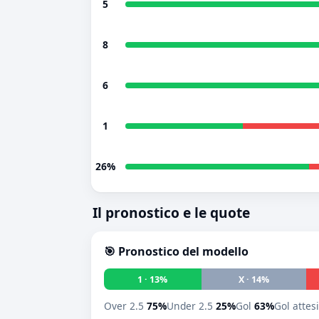
5
8
6
1
26%
Il pronostico e le quote
🎯 Pronostico del modello
1 · 13%
X · 14%
Over 2.5
75%
Under 2.5
25%
Gol
63%
Gol attes