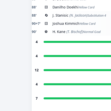
88'
🟨
Danilho Doekhi
Yellow Card
88'
🔄
J. Stanisic
(N. Jackson)
Substitution 4
90+7'
🟨
Joshua Kimmich
Yellow Card
90'
⚽
H. Kane
(T. Bischof)
Normal Goal
4
4
12
4
7