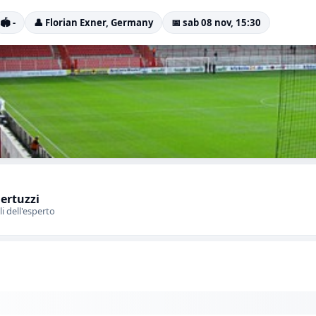
🏟️ -
👤 Florian Exner, Germany
📅 sab 08 nov, 15:30
Bertuzzi
li dell'esperto