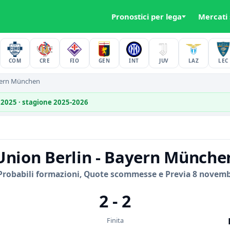
Pronostici per lega
Mercati
COM
CRE
FIO
GEN
INT
JUV
LAZ
LEC
yern München
 2025 · stagione 2025-2026
Union Berlin - Bayern Münche
Probabili formazioni, Quote scommesse e Previa 8 novem
2 - 2
Finita