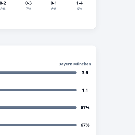
0-2
0-3
0-1
1-4
8%
7%
6%
6%
Bayern München
3.6
1.1
67%
67%