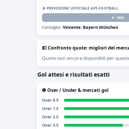
📡 PREVISIONE UFFICIALE API-FOOTBALL
1 · 0%
X · 50%
Consiglio:
Vincente: Bayern München
💶 Confronto quote: migliori del merc
Quote non ancora disponibili per quest
Gol attesi e risultati esatti
⚽ Over / Under & mercati gol
Over 0.5
Over 1.5
Over 2.5
Over 3.5