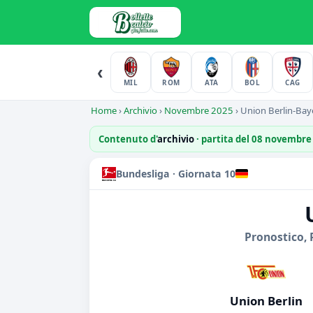
‹
MIL
ROM
ATA
BOL
CAG
Home
›
Archivio
›
Novembre 2025
›
Union Berlin-Ba
Contenuto d'
archivio
· partita del 08 novembre
Bundesliga · Giornata 10
Pronostico, 
Union Berlin