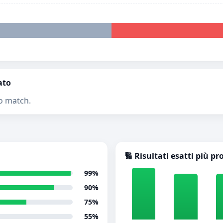
ato
o match.
🔢 Risultati esatti più pr
99%
90%
75%
55%