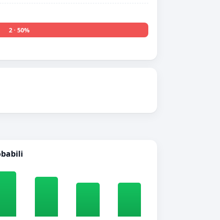
2 · 50%
obabili