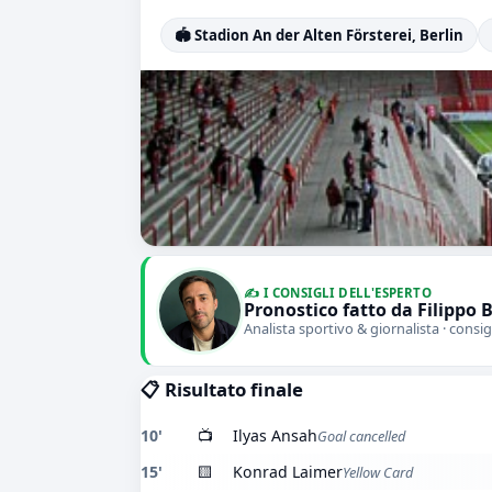
🏟️ Stadion An der Alten Försterei, Berlin
✍️ I CONSIGLI DELL'ESPERTO
Pronostico fatto da Filippo 
Analista sportivo & giornalista · consig
📋 Risultato finale
10'
📺
Ilyas Ansah
Goal cancelled
15'
🟨
Konrad Laimer
Yellow Card