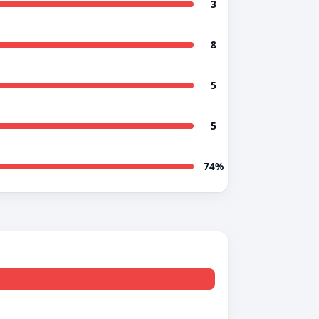
3
8
5
5
74%