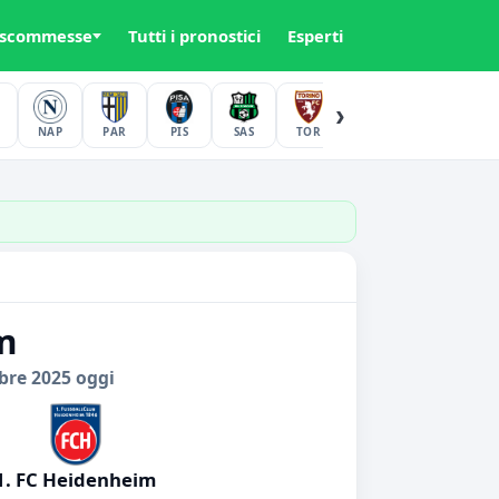
 scommesse
Tutti i pronostici
Esperti
›
NAP
PAR
PIS
SAS
TOR
UDI
VER
im
bre 2025 oggi
1. FC Heidenheim