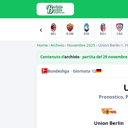
‹
MIL
ROM
ATA
BOL
CAG
Home
›
Archivio
›
Novembre 2025
›
Union Berlin-1. 
Contenuto d'
archivio
· partita del 29 novembre
Bundesliga · Giornata 12
U
Pronostico, 
Union Berlin