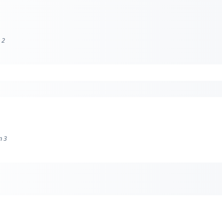
 2
n 3