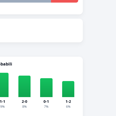
obabili
1-1
2-0
0-1
1-2
9%
8%
7%
6%