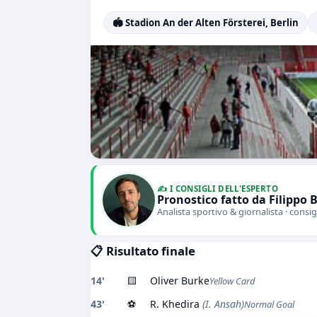
🏟️ Stadion An der Alten Försterei, Berlin
✍️ I CONSIGLI DELL'ESPERTO
Pronostico fatto da Filippo 
Analista sportivo & giornalista · consig
📋 Risultato finale
14'
🟨
Oliver Burke
Yellow Card
43'
⚽
R. Khedira
(I. Ansah)
Normal Goal