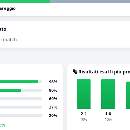
pareggio
ato
o match.
🔢 Risultati esatti più pr
96%
80%
60%
37%
2-1
1-0
20%
10%
10%
5%