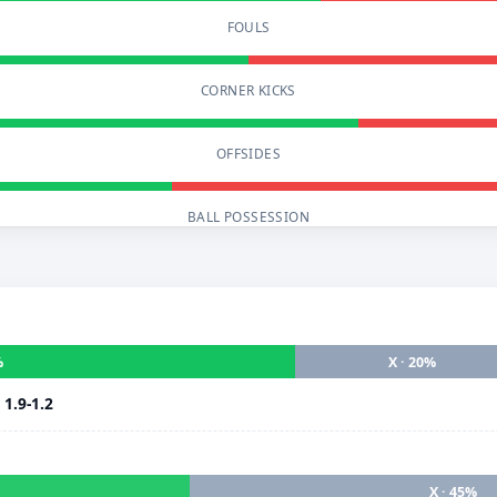
FOULS
CORNER KICKS
OFFSIDES
BALL POSSESSION
%
X · 20%
i
1.9-1.2
X · 45%