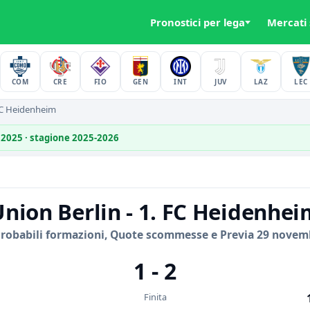
Pronostici per lega
Mercati
COM
CRE
FIO
GEN
INT
JUV
LAZ
LEC
FC Heidenheim
 2025 · stagione 2025-2026
nion Berlin - 1. FC Heidenhe
Probabili formazioni, Quote scommesse e Previa 29 novem
1 - 2
Finita