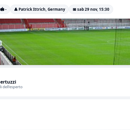
🏟️ -
👤 Patrick Ittrich, Germany
📅 sab 29 nov, 15:30
Bertuzzi
li dell'esperto