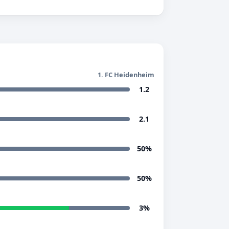
1. FC Heidenheim
1.2
2.1
50%
50%
3%