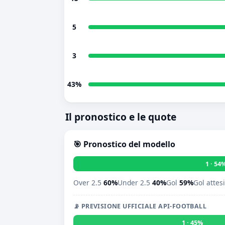
5
3
43%
Il pronostico e le quote
🎯 Pronostico del modello
1 · 54
Over 2.5
60%
Under 2.5
40%
Gol
59%
Gol attes
📡 PREVISIONE UFFICIALE API-FOOTBALL
1 · 45%