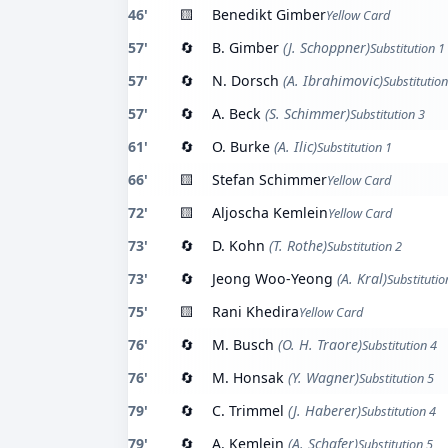
46'
🟨
Benedikt Gimber
Yellow Card
57'
🔄
B. Gimber
(J. Schoppner)
Substitution 1
57'
🔄
N. Dorsch
(A. Ibrahimovic)
Substitution
57'
🔄
A. Beck
(S. Schimmer)
Substitution 3
61'
🔄
O. Burke
(A. Ilic)
Substitution 1
66'
🟨
Stefan Schimmer
Yellow Card
72'
🟨
Aljoscha Kemlein
Yellow Card
73'
🔄
D. Kohn
(T. Rothe)
Substitution 2
73'
🔄
Jeong Woo-Yeong
(A. Kral)
Substitutio
75'
🟨
Rani Khedira
Yellow Card
76'
🔄
M. Busch
(O. H. Traore)
Substitution 4
76'
🔄
M. Honsak
(Y. Wagner)
Substitution 5
79'
🔄
C. Trimmel
(J. Haberer)
Substitution 4
79'
🔄
A. Kemlein
(A. Schafer)
Substitution 5