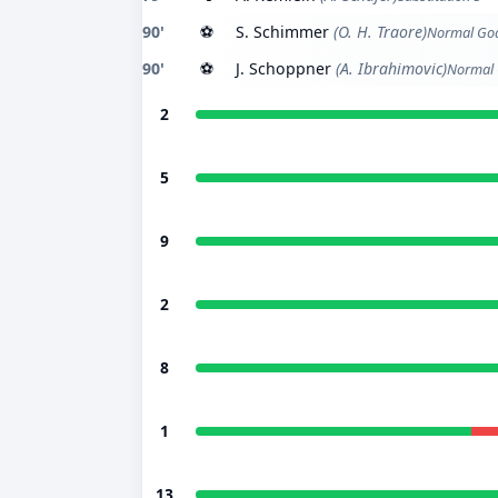
90'
⚽
S. Schimmer
(O. H. Traore)
Normal Go
90'
⚽
J. Schoppner
(A. Ibrahimovic)
Normal 
2
5
9
2
8
1
13