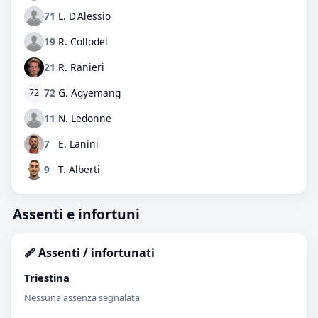
71
L. D'Alessio
19
R. Collodel
21
R. Ranieri
72
G. Agyemang
72
11
N. Ledonne
7
E. Lanini
9
T. Alberti
Assenti e infortuni
🩹 Assenti / infortunati
Triestina
Nessuna assenza segnalata