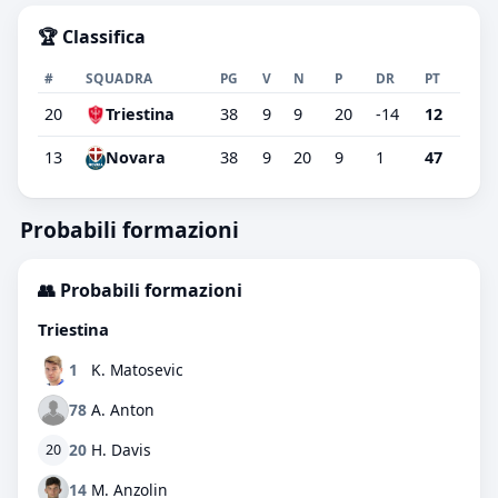
🏆 Classifica
#
SQUADRA
PG
V
N
P
DR
PT
20
Triestina
38
9
9
20
-14
12
13
38
9
20
9
1
47
Novara
Probabili formazioni
👥 Probabili formazioni
Triestina
1
K. Matosevic
78
A. Anton
20
H. Davis
20
14
M. Anzolin