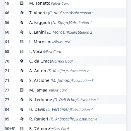
19'
🟨
M. Tonetto
Yellow Card
46'
🔄
T. Alberti
(C. da Graca)
Substitution 1
56'
🔄
A. Faggioli
(N. Kljajic)
Substitution 1
60'
🔄
E. Lanini
(L. Morosini)
Substitution 2
61'
🟨
L. Morosini
Yellow Card
68'
🟨
I. Voca
Yellow Card
70'
⚽
C. da Graca
Normal Goal
71'
🔄
A. Anton
(S. Kosijer)
Substitution 2
71'
🔄
S. Ascione
(M. Jamaal)
Substitution 3
77'
🟨
M. Jamaal
Yellow Card
77'
🔄
N. Ledonne
(D. Dell'Erba)
Substitution 3
84'
🔄
H. Davis
(E. Vertainen)
Substitution 4
85'
🔄
R. Ranieri
(R. Arboscello)
Substitution 4
90+5'
🟨
F. D'Amore
Yellow Card