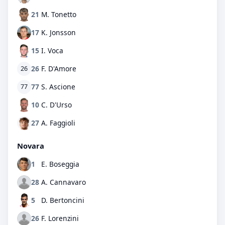
21
M. Tonetto
17
K. Jonsson
15
I. Voca
26
F. D'Amore
26
77
S. Ascione
77
10
C. D'Urso
27
A. Faggioli
Novara
1
E. Boseggia
28
A. Cannavaro
5
D. Bertoncini
26
F. Lorenzini