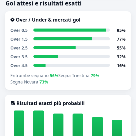
Gol attesi e risultati esatti
⚽ Over / Under & mercati gol
Over 0.5
95%
Over 1.5
77%
Over 2.5
55%
Over 3.5
32%
Over 4.5
16%
Entrambe segnano
56%
Segna Triestina
79%
Segna Novara
73%
🔢 Risultati esatti più probabili