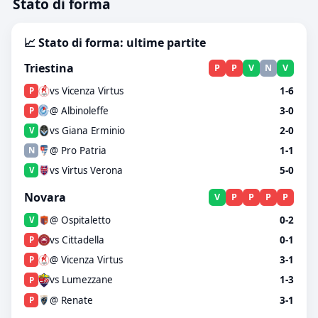
Stato di forma
📈 Stato di forma: ultime partite
Triestina
P
P
V
N
V
vs Vicenza Virtus
1-6
P
@ Albinoleffe
3-0
P
vs Giana Erminio
2-0
V
@ Pro Patria
1-1
N
vs Virtus Verona
5-0
V
Novara
V
P
P
P
P
@ Ospitaletto
0-2
V
vs Cittadella
0-1
P
@ Vicenza Virtus
3-1
P
vs Lumezzane
1-3
P
@ Renate
3-1
P