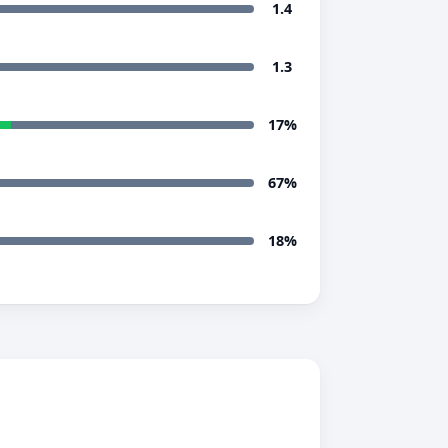
1.4
1.3
17%
67%
18%