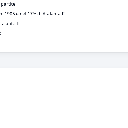
 partite
ni 1905 e nel 17% di Atalanta II
talanta II
ol