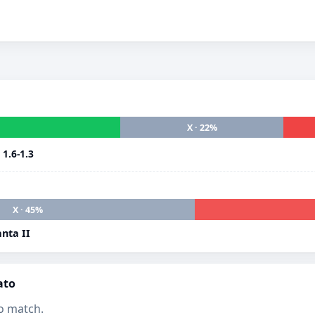
X · 22%
i
1.6-1.3
X · 45%
nta II
ato
o match.