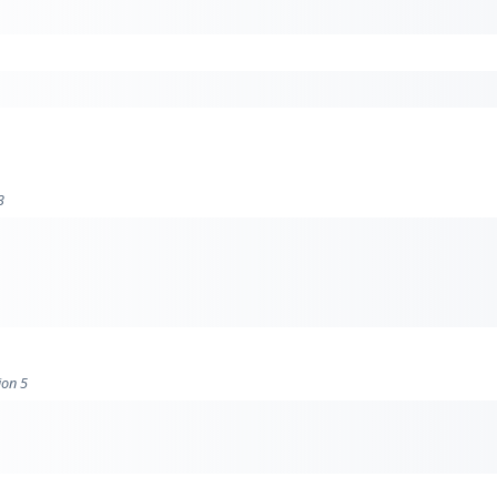
3
ion 5