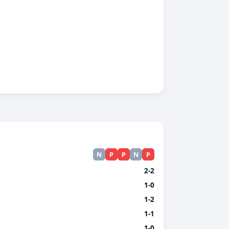
N
P
P
N
P
2-2
1-0
1-2
1-1
1-0