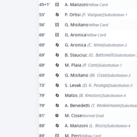
45+1'
🟨
A. Manzoni
Yellow Card
53'
🔄
P. Ortisi
(F. Vazquez)
Substitution 1
56'
🟨
G. Misitano
Yellow Card
66'
🟨
G. Aronica
Yellow Card
69'
🔄
G. Aronica
(C. Nina)
Substitution 2
69'
🔄
B. Stauciuc
(G. Battimelli)
Substitution 
69'
🔄
M. Plaia
(P. Comi)
Substitution 1
69'
🔄
G. Misitano
(M. Cisse)
Substitution 2
73'
🔄
S. Levak
(D. K. Pounga)
Substitution 3
79'
🔄
Matos
(B. Knezovic)
Substitution 4
79'
🔄
A. Benedetti
(T. Winkelmann)
Substitut
81'
⚽
M. Cisse
Normal Goal
88'
🔄
A. Manzoni
(L. Riccio)
Substitution 4
89'
🟨
M. Perri
Yellow Card