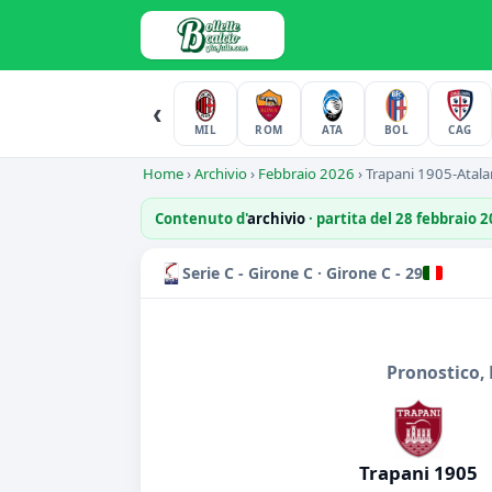
‹
MIL
ROM
ATA
BOL
CAG
Home
›
Archivio
›
Febbraio 2026
›
Trapani 1905-Atalan
Contenuto d'
archivio
· partita del 28 febbraio 
Serie C - Girone C · Girone C - 29
Pronostico, 
Trapani 1905