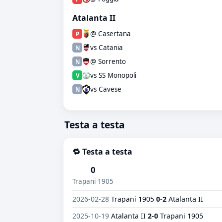
Atalanta II
@ Casertana
P
vs Catania
N
@ Sorrento
N
vs SS Monopoli
V
vs Cavese
N
Testa a testa
🔁 Testa a testa
0
Trapani 1905
2026-02-28
Trapani 1905
0-2
Atalanta II
2025-10-19
Atalanta II
2-0
Trapani 1905