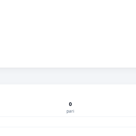
0
pari