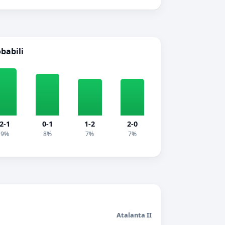
obabili
2-1
0-1
1-2
2-0
9%
8%
7%
7%
Atalanta II