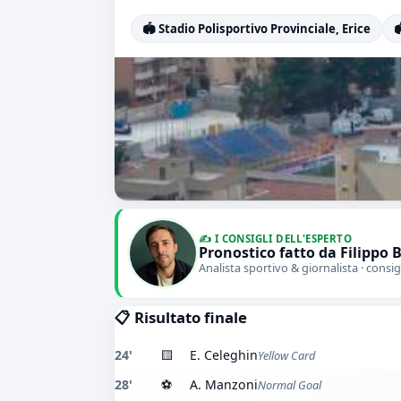
🏟️ Stadio Polisportivo Provinciale, Erice

✍️ I CONSIGLI DELL'ESPERTO
Pronostico fatto da Filippo 
Analista sportivo & giornalista · consig
📋 Risultato finale
24'
🟨
E. Celeghin
Yellow Card
28'
⚽
A. Manzoni
Normal Goal