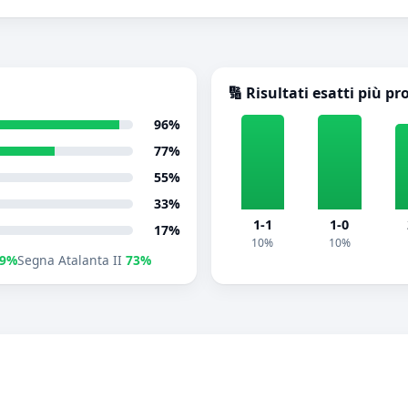
🔢 Risultati esatti più pr
96%
77%
55%
33%
1-1
1-0
17%
10%
10%
79%
Segna Atalanta II
73%