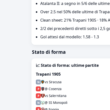
Atalanta II: a segno in 5/6 delle ultime
Over 2.5 nel 50% delle ultime di Trapa
Clean sheet: 21% Trapani 1905 · 18% A
2/2 dei precedenti diretti sotto i 2,5 g
Gol attesi dal modello: 1.58 - 1.3
Stato di forma
📈 Stato di forma: ultime partite
Trapani 1905
vs Siracusa
N
@ Cosenza
P
vs Salernitana
P
@ SS Monopoli
N
@ Foggia
P