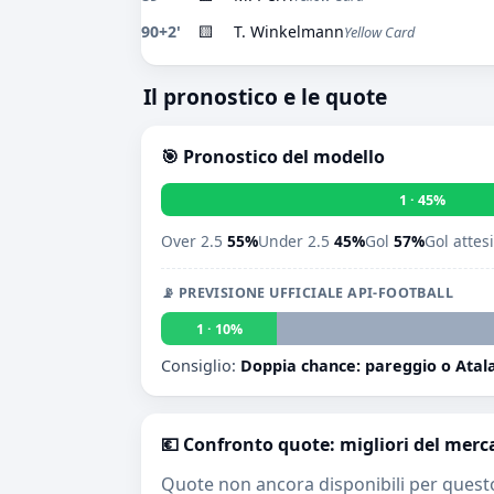
90+2'
🟨
T. Winkelmann
Yellow Card
Il pronostico e le quote
🎯 Pronostico del modello
1 · 45%
Over 2.5
55%
Under 2.5
45%
Gol
57%
Gol attes
📡 PREVISIONE UFFICIALE API-FOOTBALL
1 · 10%
Consiglio:
Doppia chance: pareggio o Atala
💶 Confronto quote: migliori del merc
Quote non ancora disponibili per quest