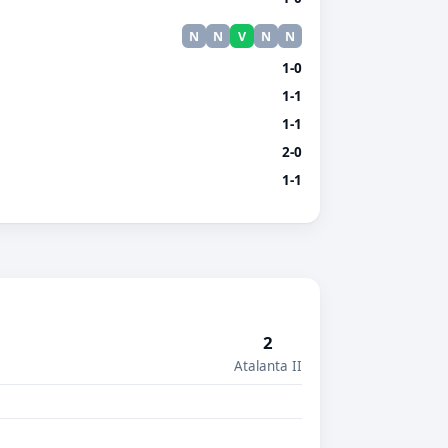
N
N
V
N
N
1-0
1-1
1-1
2-0
1-1
2
Atalanta II