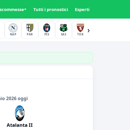
 scommesse
Tutti i pronostici
Esperti
›
NAP
PAR
PIS
SAS
TOR
UDI
VER
io 2026 oggi
Atalanta II