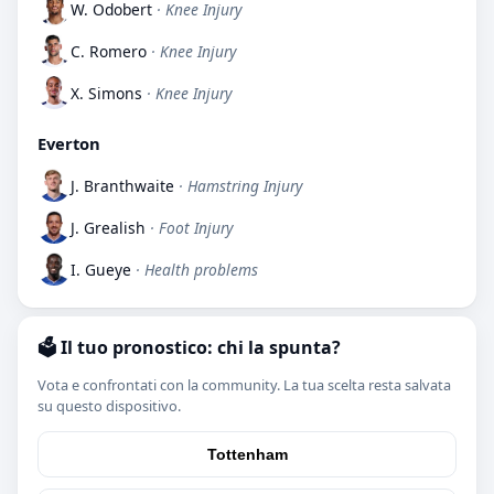
W. Odobert
· Knee Injury
C. Romero
· Knee Injury
X. Simons
· Knee Injury
Everton
J. Branthwaite
· Hamstring Injury
J. Grealish
· Foot Injury
I. Gueye
· Health problems
🗳️ Il tuo pronostico: chi la spunta?
Vota e confrontati con la community. La tua scelta resta salvata
su questo dispositivo.
Tottenham