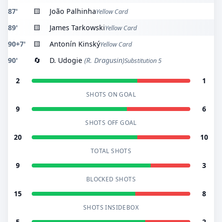
87'
🟨
João Palhinha
Yellow Card
89'
🟨
James Tarkowski
Yellow Card
90+7'
🟨
Antonín Kinský
Yellow Card
90'
🔄
D. Udogie
(R. Dragusin)
Substitution 5
2
1
SHOTS ON GOAL
9
6
SHOTS OFF GOAL
20
10
TOTAL SHOTS
9
3
BLOCKED SHOTS
15
8
SHOTS INSIDEBOX
5
2