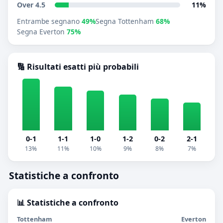
Over 4.5
11%
Entrambe segnano
49%
Segna Tottenham
68%
Segna Everton
75%
🔢 Risultati esatti più probabili
0-1
1-1
1-0
1-2
0-2
2-1
13%
11%
10%
9%
8%
7%
Statistiche a confronto
📊 Statistiche a confronto
Tottenham
Everton