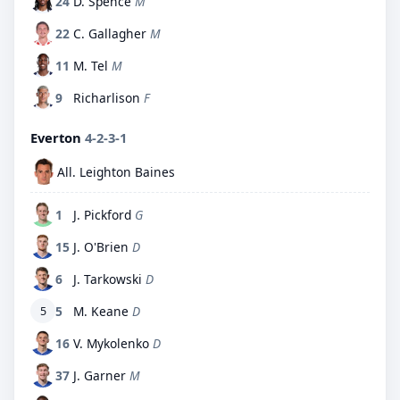
24
D. Spence
M
22
C. Gallagher
M
11
M. Tel
M
9
Richarlison
F
Everton
4-2-3-1
All. Leighton Baines
1
J. Pickford
G
15
J. O'Brien
D
6
J. Tarkowski
D
5
M. Keane
D
5
16
V. Mykolenko
D
37
J. Garner
M