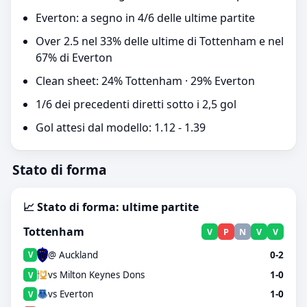
Everton: a segno in 4/6 delle ultime partite
Over 2.5 nel 33% delle ultime di Tottenham e nel
67% di Everton
Clean sheet: 24% Tottenham · 29% Everton
1/6 dei precedenti diretti sotto i 2,5 gol
Gol attesi dal modello: 1.12 - 1.39
Stato di forma
📈 Stato di forma: ultime partite
Tottenham
V
P
N
V
V
@ Auckland
0-2
V
vs Milton Keynes Dons
1-0
V
vs Everton
1-0
V