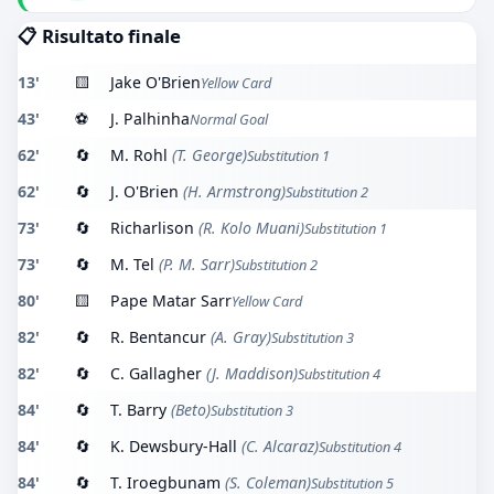
📋 Risultato finale
13'
🟨
Jake O'Brien
Yellow Card
43'
⚽
J. Palhinha
Normal Goal
62'
🔄
M. Rohl
(T. George)
Substitution 1
62'
🔄
J. O'Brien
(H. Armstrong)
Substitution 2
73'
🔄
Richarlison
(R. Kolo Muani)
Substitution 1
73'
🔄
M. Tel
(P. M. Sarr)
Substitution 2
80'
🟨
Pape Matar Sarr
Yellow Card
82'
🔄
R. Bentancur
(A. Gray)
Substitution 3
82'
🔄
C. Gallagher
(J. Maddison)
Substitution 4
84'
🔄
T. Barry
(Beto)
Substitution 3
84'
🔄
K. Dewsbury-Hall
(C. Alcaraz)
Substitution 4
84'
🔄
T. Iroegbunam
(S. Coleman)
Substitution 5