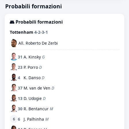
Probabili formazioni
👥 Probabili formazioni
Tottenham
4-2-3-1
All. Roberto De Zerbi
31
A. Kinsky
G
23
P. Porro
D
4
K. Danso
D
37
M. van de Ven
D
13
D. Udogie
D
30
R. Bentancur
M
6
J. Palhinha
M
6