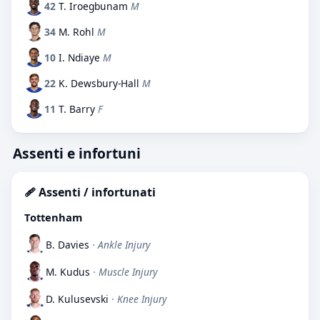
42
T. Iroegbunam
M
34
M. Rohl
M
10
I. Ndiaye
M
22
K. Dewsbury-Hall
M
11
T. Barry
F
Assenti e infortuni
🩹 Assenti / infortunati
Tottenham
B. Davies
· Ankle Injury
M. Kudus
· Muscle Injury
D. Kulusevski
· Knee Injury