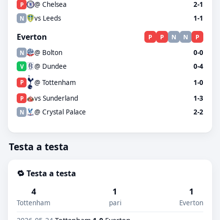
@ Chelsea
2-1
P
vs Leeds
1-1
N
Everton
P
P
N
N
P
@ Bolton
0-0
N
@ Dundee
0-4
V
@ Tottenham
1-0
P
vs Sunderland
1-3
P
@ Crystal Palace
2-2
N
Testa a testa
🔁 Testa a testa
4
1
1
Tottenham
pari
Everton