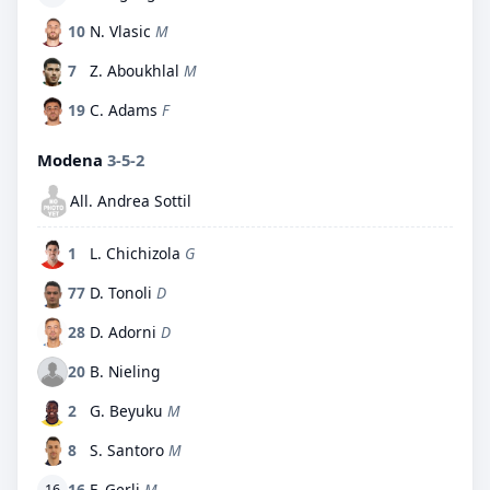
10
N. Vlasic
M
7
Z. Aboukhlal
M
19
C. Adams
F
Modena
3-5-2
All. Andrea Sottil
1
L. Chichizola
G
77
D. Tonoli
D
28
D. Adorni
D
20
B. Nieling
2
G. Beyuku
M
8
S. Santoro
M
16
F. Gerli
M
16