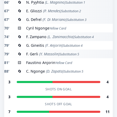
66'
🔄
N. Pyyhtia
(L. Magnino)
Substitution 1
67'
🔄
E. Gliozzi
(P. Mendes)
Substitution 2
67'
🔄
G. Defrel
(F. Di Mariano)
Substitution 3
70'
🟨
Cyril Ngonge
Yellow Card
74'
🔄
F. Zampano
(L. Zanimacchia)
Substitution 4
79'
🔄
G. Gineitis
(F. Anjorin)
Substitution 4
79'
🔄
F. Gerli
(Y. Massolin)
Substitution 5
81'
🟨
Faustino Anjorin
Yellow Card
88'
🔄
C. Ngonge
(D. Zapata)
Substitution 5
3
4
SHOTS ON GOAL
3
4
SHOTS OFF GOAL
7
11