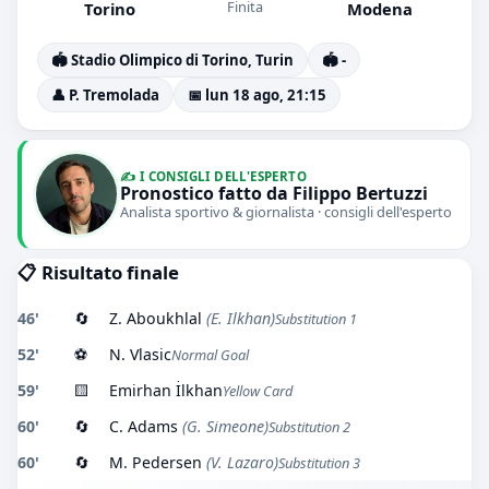
Finita
Torino
Modena
🏟️ Stadio Olimpico di Torino, Turin
🏟️ -
👤 P. Tremolada
📅 lun 18 ago, 21:15
✍️ I CONSIGLI DELL'ESPERTO
Pronostico fatto da Filippo Bertuzzi
Analista sportivo & giornalista · consigli dell'esperto
📋 Risultato finale
46'
🔄
Z. Aboukhlal
(E. Ilkhan)
Substitution 1
52'
⚽
N. Vlasic
Normal Goal
59'
🟨
Emirhan İlkhan
Yellow Card
60'
🔄
C. Adams
(G. Simeone)
Substitution 2
60'
🔄
M. Pedersen
(V. Lazaro)
Substitution 3