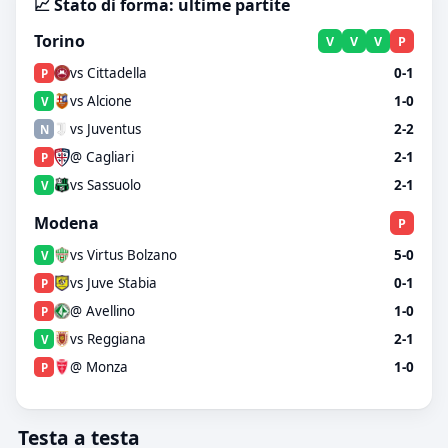
📈 Stato di forma: ultime partite
Torino
V
V
V
P
vs Cittadella
0-1
P
vs Alcione
1-0
V
vs Juventus
2-2
N
@ Cagliari
2-1
P
vs Sassuolo
2-1
V
Modena
P
vs Virtus Bolzano
5-0
V
vs Juve Stabia
0-1
P
@ Avellino
1-0
P
vs Reggiana
2-1
V
@ Monza
1-0
P
Testa a testa