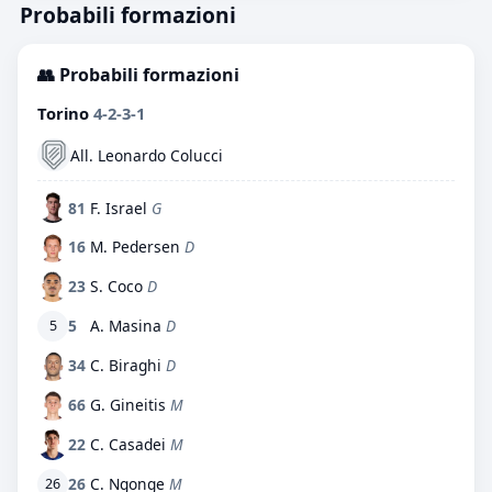
Probabili formazioni
👥 Probabili formazioni
Torino
4-2-3-1
All. Leonardo Colucci
81
F. Israel
G
16
M. Pedersen
D
23
S. Coco
D
5
A. Masina
D
5
34
C. Biraghi
D
66
G. Gineitis
M
22
C. Casadei
M
26
C. Ngonge
M
26