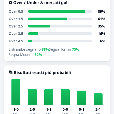
⚽ Over / Under & mercati gol
Over 0.5
89%
Over 1.5
61%
Over 2.5
35%
Over 3.5
16%
Over 4.5
6%
Entrambe segnano
38%
Segna Torino
75%
Segna Modena
52%
🔢 Risultati esatti più probabili
1-0
2-0
1-1
0-0
0-1
2-1