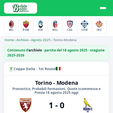
MIL
ROM
ATA
BOL
CAG
COM
CRE
F
Home
›
Archivio
›
Agosto 2025
›
Torino-Modena
Contenuto d'
archivio
· partita del 18 agosto 2025 · stagione
2025-2026
Coppa Italia · 1st Round
Torino - Modena
Pronostico, Probabili formazioni, Quote scommesse e
Previa 18 agosto 2025 oggi
1 - 0