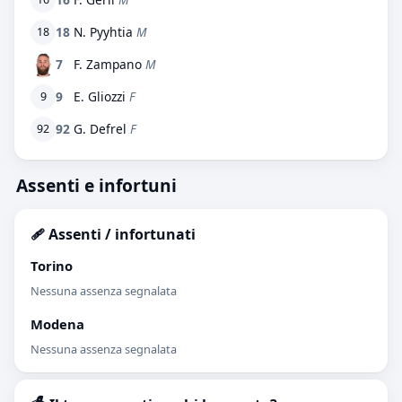
18
N. Pyyhtia
M
18
7
F. Zampano
M
9
E. Gliozzi
F
9
92
G. Defrel
F
92
Assenti e infortuni
🩹 Assenti / infortunati
Torino
Nessuna assenza segnalata
Modena
Nessuna assenza segnalata