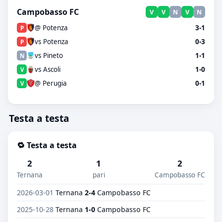
Campobasso FC
V
V
N
V
N
@ Potenza
3-1
P
vs Potenza
0-3
P
vs Pineto
1-1
N
vs Ascoli
1-0
V
@ Perugia
0-1
V
Testa a testa
🔁 Testa a testa
2
1
2
Ternana
pari
Campobasso FC
2026-03-01
Ternana
2-4
Campobasso FC
2025-10-28
Ternana
1-0
Campobasso FC