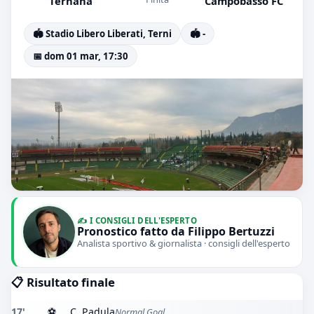
Ternana
Campobasso FC
🏟️ Stadio Libero Liberati, Terni
🏟️ -
📅 dom 01 mar, 17:30
✍️ I CONSIGLI DELL'ESPERTO
Pronostico fatto da Filippo Bertuzzi
Analista sportivo & giornalista · consigli dell'esperto
📋 Risultato finale
17'
⚽
C. Padula
Normal Goal