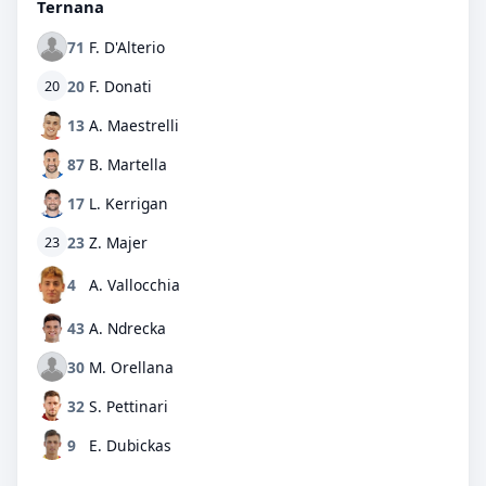
Ternana
71
F. D'Alterio
20
F. Donati
20
13
A. Maestrelli
87
B. Martella
17
L. Kerrigan
23
Z. Majer
23
4
A. Vallocchia
43
A. Ndrecka
30
M. Orellana
32
S. Pettinari
9
E. Dubickas