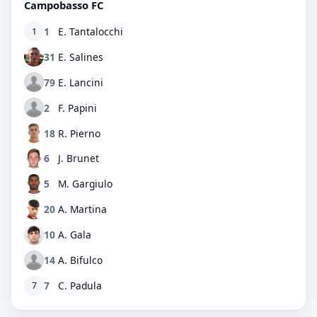
Campobasso FC
1
E. Tantalocchi
1
31
E. Salines
79
E. Lancini
2
F. Papini
18
R. Pierno
6
J. Brunet
5
M. Gargiulo
20
A. Martina
10
A. Gala
14
A. Bifulco
7
C. Padula
7