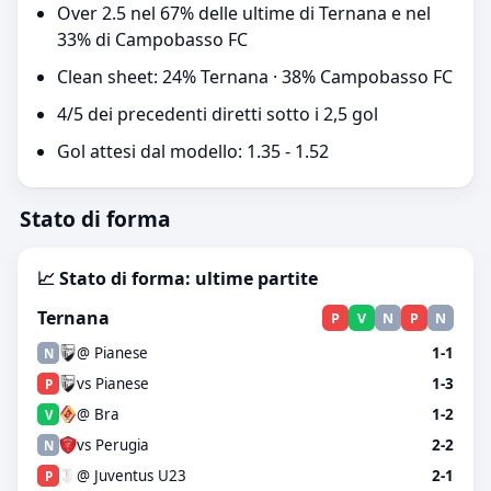
Over 2.5 nel 67% delle ultime di Ternana e nel
33% di Campobasso FC
Clean sheet: 24% Ternana · 38% Campobasso FC
4/5 dei precedenti diretti sotto i 2,5 gol
Gol attesi dal modello: 1.35 - 1.52
Stato di forma
📈 Stato di forma: ultime partite
Ternana
P
V
N
P
N
@ Pianese
1-1
N
vs Pianese
1-3
P
@ Bra
1-2
V
vs Perugia
2-2
N
@ Juventus U23
2-1
P