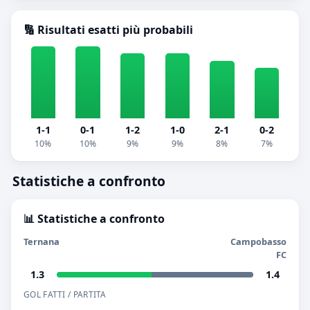
🔢 Risultati esatti più probabili
1-1
0-1
1-2
1-0
2-1
0-2
10%
10%
9%
9%
8%
7%
Statistiche a confronto
📊 Statistiche a confronto
Ternana
Campobasso
FC
1.3
1.4
GOL FATTI / PARTITA