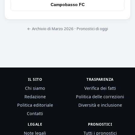
Campobasso FC
← Archivio di Marzo 2026
·
Pronostici di oggi
IL SITO
TRASPARENZA
Chi siamo
Verifica dei fatti
Redazione
Politica delle correzioni
Politica editoriale
Diversità e inclusione
Contatti
LEGALE
PRONOSTICI
Note legali
Tutti i pronostici