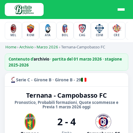
MIL
ROM
ATA
BOL
CAG
COM
CRE
F
Home
›
Archivio
›
Marzo 2026
›
Ternana-Campobasso FC
Contenuto d'
archivio
· partita del 01 marzo 2026 · stagione
2025-2026
Serie C - Girone B · Girone B - 29
Ternana - Campobasso FC
Pronostico, Probabili formazioni, Quote scommesse e
Previa 1 marzo 2026 oggi
2 - 4
Finita