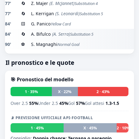
77'
🔄
Z. Majer
(E. McJannet)
Substitution 4
77'
🔄
L. Kerrigan
(S. Leonardi)
Substitution 5
84'
🟨
G. Panico
Yellow Card
84'
🔄
A. Bifulco
(A. Serra)
Substitution 5
90'
⚽
S. Magnaghi
Normal Goal
Il pronostico e le quote
🎯 Pronostico del modello
1 · 35%
X · 22%
2 · 43%
Over 2.5
55%
Under 2.5
45%
Gol
57%
Gol attesi
1.3-1.5
📡 PREVISIONE UFFICIALE API-FOOTBALL
1 · 45%
X · 45%
2 · 10%
Consiglio:
Doppia chance: Ternana o pareggio