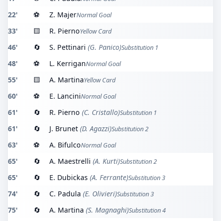
22'
⚽
Z. Majer
Normal Goal
33'
🟨
R. Pierno
Yellow Card
46'
🔄
S. Pettinari
(G. Panico)
Substitution 1
48'
⚽
L. Kerrigan
Normal Goal
55'
🟨
A. Martina
Yellow Card
60'
⚽
E. Lancini
Normal Goal
61'
🔄
R. Pierno
(C. Cristallo)
Substitution 1
61'
🔄
J. Brunet
(D. Agazzi)
Substitution 2
63'
⚽
A. Bifulco
Normal Goal
65'
🔄
A. Maestrelli
(A. Kurti)
Substitution 2
65'
🔄
E. Dubickas
(A. Ferrante)
Substitution 3
74'
🔄
C. Padula
(E. Olivieri)
Substitution 3
75'
🔄
A. Martina
(S. Magnaghi)
Substitution 4