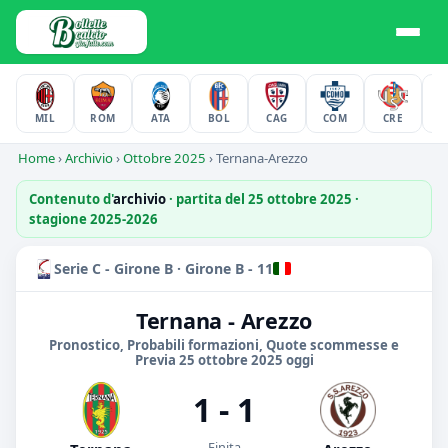
MIL
ROM
ATA
BOL
CAG
COM
CRE
F
Home
›
Archivio
›
Ottobre 2025
›
Ternana-Arezzo
Contenuto d'
archivio
· partita del 25 ottobre 2025 ·
stagione 2025-2026
Serie C - Girone B · Girone B - 11
Ternana - Arezzo
Pronostico, Probabili formazioni, Quote scommesse e
Previa 25 ottobre 2025 oggi
1 - 1
Finita