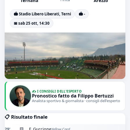
Ternana
Arezzo
🏟️ Stadio Libero Liberati, Terni
🏟️ -
📅 sab 25 ott, 14:30
✍️ I CONSIGLI DELL'ESPERTO
Pronostico fatto da Filippo Bertuzzi
Analista sportivo & giornalista · consigli dell'esperto
📋 Risultato finale
29'
🟨
F. Guccione
Yellow Card