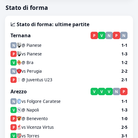
Stato di forma
📈 Stato di forma: ultime partite
Ternana
P
V
N
P
N
@ Pianese
1-1
N
vs Pianese
1-3
P
@ Bra
1-2
V
vs Perugia
2-2
N
@ Juventus U23
2-1
P
Arezzo
V
V
V
N
P
vs Folgore Caratese
1-1
N
@ Napoli
1-3
V
@ Benevento
1-0
P
vs Vicenza Virtus
2-5
P
vs Torres
3-1
V