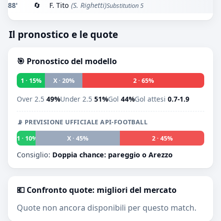
88'
🔄
F. Tito
(S. Righetti)
Substitution 5
Il pronostico e le quote
🎯 Pronostico del modello
1 · 15%
X · 20%
2 · 65%
Over 2.5
49%
Under 2.5
51%
Gol
44%
Gol attesi
0.7-1.9
📡 PREVISIONE UFFICIALE API-FOOTBALL
1 · 10%
X · 45%
2 · 45%
Consiglio:
Doppia chance: pareggio o Arezzo
💶 Confronto quote: migliori del mercato
Quote non ancora disponibili per questo match.