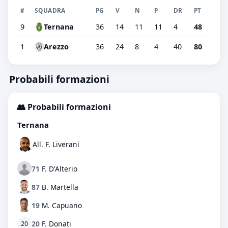
#
SQUADRA
PG
V
N
P
DR
PT
9
Ternana
36
14
11
11
4
48
1
Arezzo
36
24
8
4
40
80
Probabili formazioni
👥 Probabili formazioni
Ternana
All. F. Liverani
71
F. D'Alterio
87
B. Martella
19
M. Capuano
20
F. Donati
20