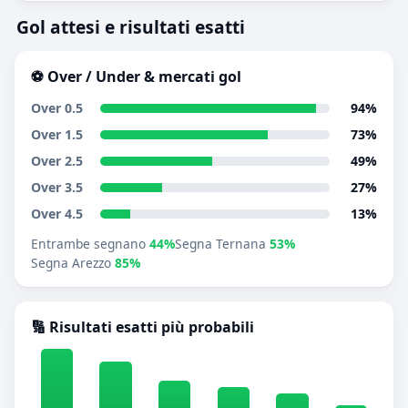
Gol attesi e risultati esatti
⚽ Over / Under & mercati gol
Over 0.5
94%
Over 1.5
73%
Over 2.5
49%
Over 3.5
27%
Over 4.5
13%
Entrambe segnano
44%
Segna Ternana
53%
Segna Arezzo
85%
🔢 Risultati esatti più probabili