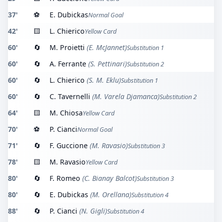
37'
⚽
E. Dubickas
Normal Goal
42'
🟨
L. Chierico
Yellow Card
60'
🔄
M. Proietti
(E. McJannet)
Substitution 1
60'
🔄
A. Ferrante
(S. Pettinari)
Substitution 2
60'
🔄
L. Chierico
(S. M. Eklu)
Substitution 1
60'
🔄
C. Tavernelli
(M. Varela Djamanca)
Substitution 2
64'
🟨
M. Chiosa
Yellow Card
70'
⚽
P. Cianci
Normal Goal
71'
🔄
F. Guccione
(M. Ravasio)
Substitution 3
78'
🟨
M. Ravasio
Yellow Card
80'
🔄
F. Romeo
(C. Bianay Balcot)
Substitution 3
80'
🔄
E. Dubickas
(M. Orellana)
Substitution 4
88'
🔄
P. Cianci
(N. Gigli)
Substitution 4