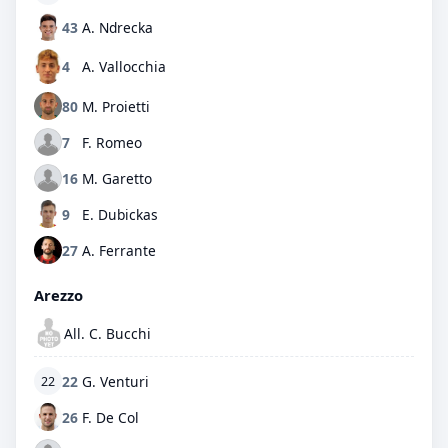
43
A. Ndrecka
4
A. Vallocchia
80
M. Proietti
7
F. Romeo
16
M. Garetto
9
E. Dubickas
27
A. Ferrante
Arezzo
All. C. Bucchi
22
G. Venturi
22
26
F. De Col