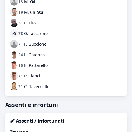
13
M. Gilli
19
M. Chiosa
3
F. Tito
78
G. Iaccarino
78
7
F. Guccione
24
L. Chierico
10
E. Pattarello
71
P. Cianci
21
C. Tavernelli
Assenti e infortuni
🩹 Assenti / infortunati
Ternana