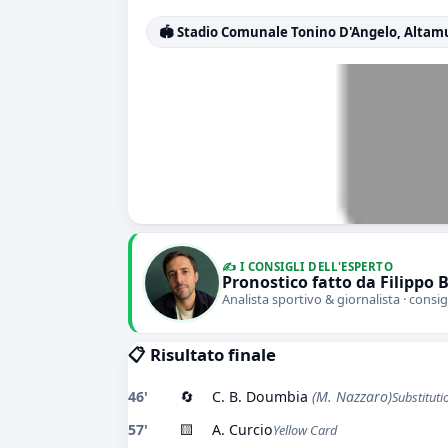
🏟️ Stadio Comunale Tonino D'Angelo, Altam
✍️ I CONSIGLI DELL'ESPERTO
Pronostico fatto da Filippo 
Analista sportivo & giornalista · consig
📋 Risultato finale
46'
🔄
C. B. Doumbia
(M. Nazzaro)
Substituti
57'
🟨
A. Curcio
Yellow Card