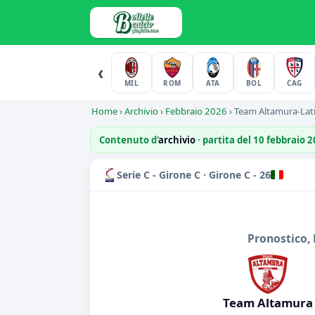
‹
MIL
ROM
ATA
BOL
CAG
Home
›
Archivio
›
Febbraio 2026
›
Team Altamura-Lat
Contenuto d'
archivio
· partita del 10 febbraio 
Serie C - Girone C · Girone C - 26
Pronostico, 
Team Altamura