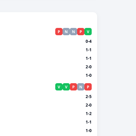
P
N
N
P
V
0-4
1-1
1-1
2-0
1-0
V
V
P
N
P
2-5
2-0
1-2
1-1
1-0