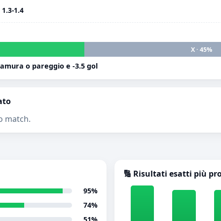
i
1.3-1.4
X · 45%
mura o pareggio e -3.5 gol
ato
o match.
🔢 Risultati esatti più pr
95%
74%
51%