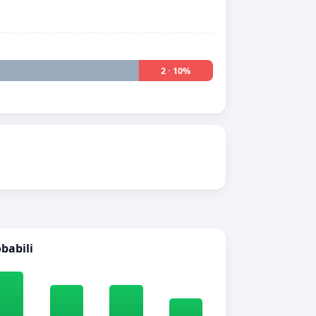
2 · 10%
obabili