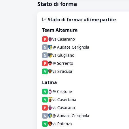
Stato di forma
📈 Stato di forma: ultime partite
Team Altamura
vs Casarano
P
@ Audace Cerignola
N
vs Giugliano
N
@ Sorrento
P
vs Siracusa
V
Latina
@ Crotone
V
vs Casertana
V
vs Casarano
P
@ Audace Cerignola
N
vs Potenza
V