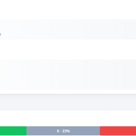
2
X · 23%