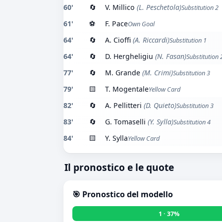
60'
🔄
V. Millico
(L. Peschetola)
Substitution 2
61'
⚽
F. Pace
Own Goal
64'
🔄
A. Cioffi
(A. Riccardi)
Substitution 1
64'
🔄
D. Hergheligiu
(N. Fasan)
Substitution 
77'
🔄
M. Grande
(M. Crimi)
Substitution 3
79'
🟨
T. Mogentale
Yellow Card
82'
🔄
A. Pellitteri
(D. Quieto)
Substitution 3
83'
🔄
G. Tomaselli
(Y. Sylla)
Substitution 4
84'
🟨
Y. Sylla
Yellow Card
Il pronostico e le quote
🎯 Pronostico del modello
1 · 37%