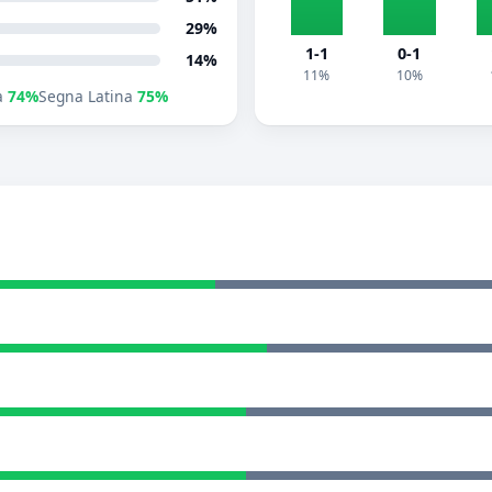
29%
1-1
0-1
14%
11%
10%
a
74%
Segna Latina
75%