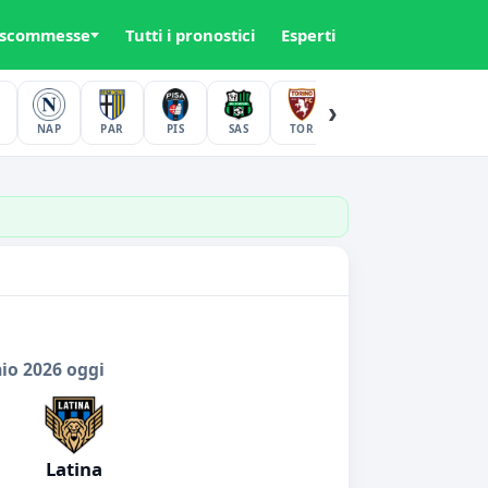
 scommesse
Tutti i pronostici
Esperti
›
NAP
PAR
PIS
SAS
TOR
UDI
VER
io 2026 oggi
Latina