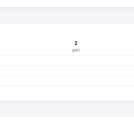
2
pari