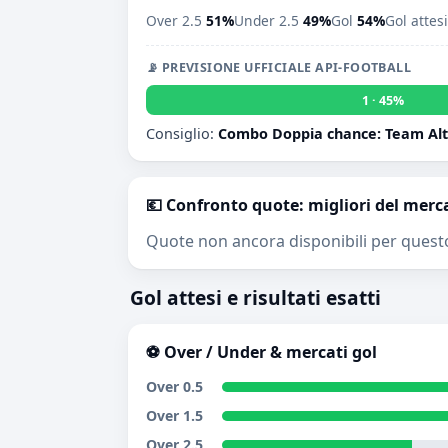
Over 2.5
51%
Under 2.5
49%
Gol
54%
Gol attes
📡 PREVISIONE UFFICIALE API-FOOTBALL
1 · 45%
Consiglio:
Combo Doppia chance: Team Alta
💶 Confronto quote: migliori del merc
Quote non ancora disponibili per quest
Gol attesi e risultati esatti
⚽ Over / Under & mercati gol
Over 0.5
Over 1.5
Over 2.5