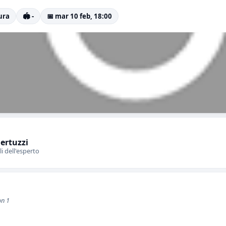
ura
🏟️ -
📅 mar 10 feb, 18:00
Bertuzzi
li dell'esperto
on 1