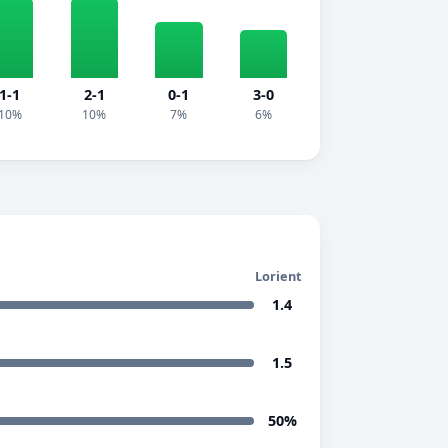
1-1
2-1
0-1
3-0
10%
10%
7%
6%
Lorient
1.4
1.5
50%