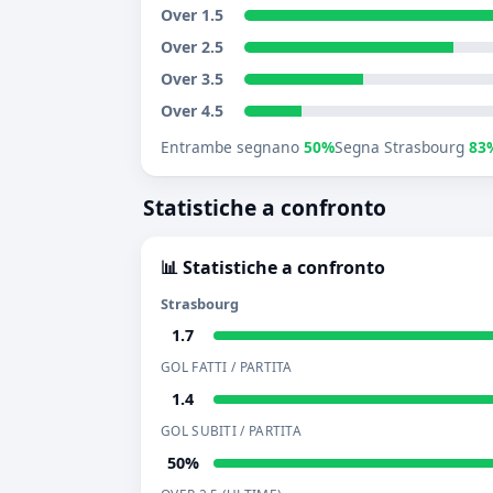
Over 1.5
Over 2.5
Over 3.5
Over 4.5
Entrambe segnano
50%
Segna Strasbourg
83
Statistiche a confronto
📊 Statistiche a confronto
Strasbourg
1.7
GOL FATTI / PARTITA
1.4
GOL SUBITI / PARTITA
50%