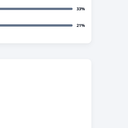
33%
21%