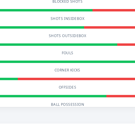
BLOCKED SHOTS
SHOTS INSIDEBOX
SHOTS OUTSIDEBOX
FOULS
CORNER KICKS
OFFSIDES
BALL POSSESSION