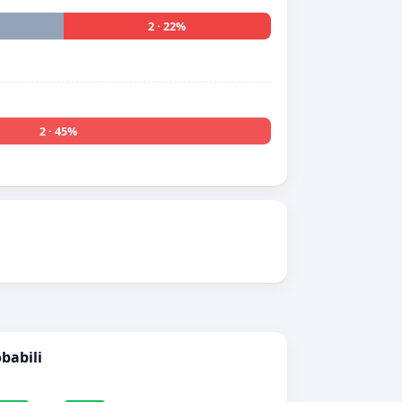
2 · 22%
2 · 45%
obabili