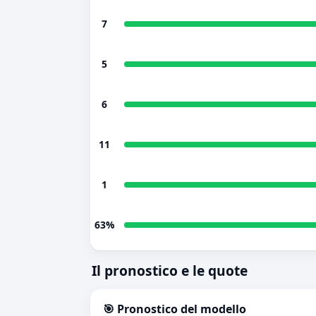
7
5
6
11
1
63%
Il pronostico e le quote
🎯 Pronostico del modello