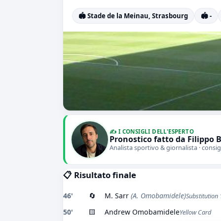
🏟️ Stade de la Meinau, Strasbourg
🏟️ -
✍️ I CONSIGLI DELL'ESPERTO
Pronostico fatto da Filippo 
Analista sportivo & giornalista · consig
📋 Risultato finale
46'
🔄
M. Sarr
(A. Omobamidele)
Substitution 
50'
🟨
Andrew Omobamidele
Yellow Card