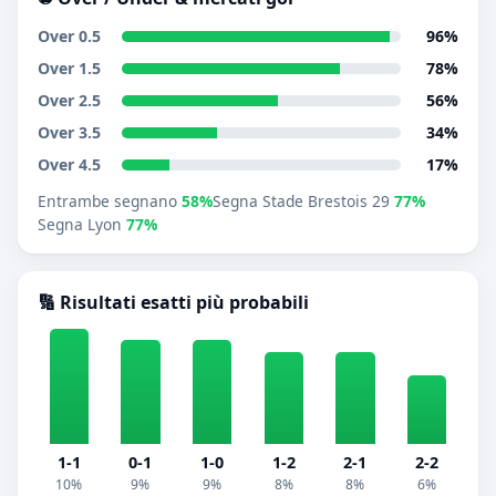
Over 0.5
96%
Over 1.5
78%
Over 2.5
56%
Over 3.5
34%
Over 4.5
17%
Entrambe segnano
58%
Segna Stade Brestois 29
77%
Segna Lyon
77%
🔢 Risultati esatti più probabili
1-1
0-1
1-0
1-2
2-1
2-2
10%
9%
9%
8%
8%
6%