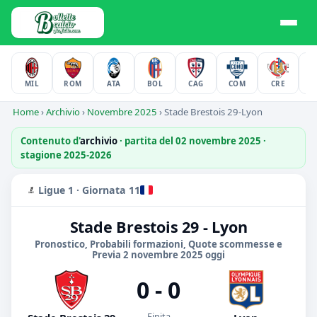
MIL
ROM
ATA
BOL
CAG
COM
CRE
F
Home
›
Archivio
›
Novembre 2025
›
Stade Brestois 29-Lyon
Contenuto d'
archivio
· partita del 02 novembre 2025 ·
stagione 2025-2026
Ligue 1 · Giornata 11
Stade Brestois 29 - Lyon
Pronostico, Probabili formazioni, Quote scommesse e
Previa 2 novembre 2025 oggi
0 - 0
Finita