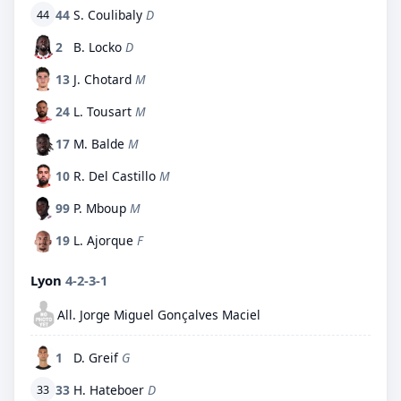
44
S. Coulibaly
D
44
2
B. Locko
D
13
J. Chotard
M
24
L. Tousart
M
17
M. Balde
M
10
R. Del Castillo
M
99
P. Mboup
M
19
L. Ajorque
F
Lyon
4-2-3-1
All. Jorge Miguel Gonçalves Maciel
1
D. Greif
G
33
H. Hateboer
D
33