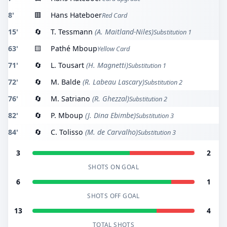
8'
🟥
Hans Hateboer
Red Card
15'
🔄
T. Tessmann
(A. Maitland-Niles)
Substitution 1
63'
🟨
Pathé Mboup
Yellow Card
71'
🔄
L. Tousart
(H. Magnetti)
Substitution 1
72'
🔄
M. Balde
(R. Labeau Lascary)
Substitution 2
76'
🔄
M. Satriano
(R. Ghezzal)
Substitution 2
82'
🔄
P. Mboup
(J. Dina Ebimbe)
Substitution 3
84'
🔄
C. Tolisso
(M. de Carvalho)
Substitution 3
3
2
SHOTS ON GOAL
6
1
SHOTS OFF GOAL
13
4
TOTAL SHOTS