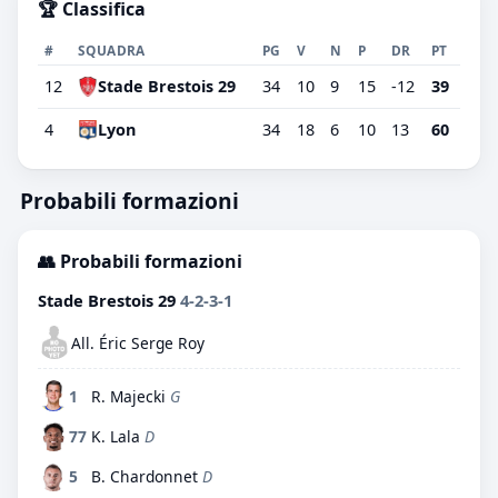
🏆 Classifica
#
SQUADRA
PG
V
N
P
DR
PT
12
Stade Brestois 29
34
10
9
15
-12
39
4
Lyon
34
18
6
10
13
60
Probabili formazioni
👥 Probabili formazioni
Stade Brestois 29
4-2-3-1
All. Éric Serge Roy
1
R. Majecki
G
77
K. Lala
D
5
B. Chardonnet
D