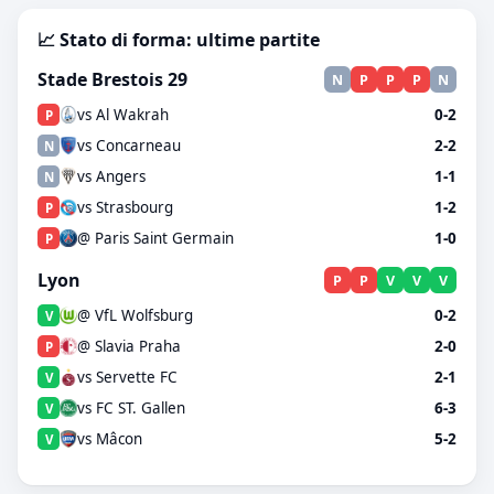
📈 Stato di forma: ultime partite
Stade Brestois 29
N
P
P
P
N
vs Al Wakrah
0-2
P
vs Concarneau
2-2
N
vs Angers
1-1
N
vs Strasbourg
1-2
P
@ Paris Saint Germain
1-0
P
Lyon
P
P
V
V
V
@ VfL Wolfsburg
0-2
V
@ Slavia Praha
2-0
P
vs Servette FC
2-1
V
vs FC ST. Gallen
6-3
V
vs Mâcon
5-2
V