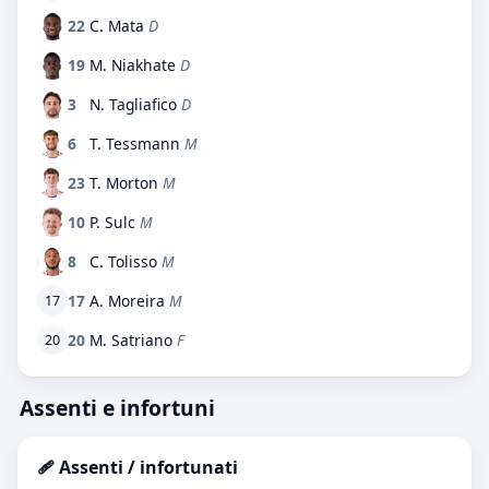
22
C. Mata
D
19
M. Niakhate
D
3
N. Tagliafico
D
6
T. Tessmann
M
23
T. Morton
M
10
P. Sulc
M
8
C. Tolisso
M
17
A. Moreira
M
17
20
M. Satriano
F
20
Assenti e infortuni
🩹 Assenti / infortunati