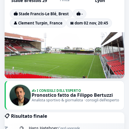
Stade Brestois 29
Lyon
🏟️ Stade Francis-Le Blé, Brest
🏟️ -
👤 Clement Turpin, France
📅 dom 02 nov, 20:45
✍️ I CONSIGLI DELL'ESPERTO
Pronostico fatto da Filippo Bertuzzi
Analista sportivo & giornalista · consigli dell'esperto
📋 Risultato finale
7'
📺
Hans Hateboer
Card upgrade